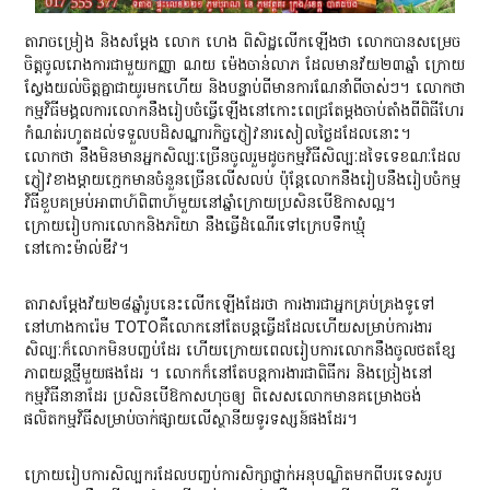
តារាចម្រៀង និងសម្តែង លោក ហេង ពិសិដ្ឋលើកឡើងថា លោកបានសម្រេច
ចិត្តចូលរោងការជាមួយកញ្ញា ណយ ម៉េងចាន់លាភ ដែលមានវ័យ២៣ឆ្នាំ ក្រោយ
ស្វែងយល់ចិត្តគ្នាជាយូរមកហើយ និងបន្ទាប់ពីមានការណែនាំពីចាស់ៗ។ លោកថា
កម្មវិធីមង្គលការលោកនឹងរៀបចំធ្វើឡើងនៅកោះពេជ្រតែម្តងចាប់តាំងពីពិធីហែរ
កំណត់រហូតដល់ទទួលបដិសណ្ឋារកិច្ចភ្ញៀវនារសៀលថ្ងៃដដែលនោះ។
លោកថា នឹងមិនមានអ្នកសិល្បៈច្រើនចូលរួមដូចកម្មវិធីសិល្បៈដទៃទេខណៈដែល
ភ្ញៀវខាងម្តាយក្មេកមានចំនួនច្រើនលើសលប់ ប៉ុន្តែលោកនឹងរៀបនឹងរៀបចំកម្ម
វិធីខួបគម្រប់អាពាហ៍ពិពាហ៍មួយនៅឆ្នាំក្រោយប្រសិនបើឱកាសល្អ។
ក្រោយរៀបការលោកនិងភរិយា នឹងធ្វើដំណើរទៅក្រេបទឹកឃ្មុំ
នៅកោះម៉ាល់ឌីវ។
តារាសម្តែងវ័យ២៨ឆ្នាំរូបនេះលើកឡើងដែរថា ការងារជាអ្នកគ្រប់គ្រងទូទៅ
នៅហាងការ៉េម TOTOគឺលោកនៅតែបន្តធ្វើដដែលហើយសម្រាប់ការងារ
សិល្បៈក៏លោកមិនបញ្ចប់ដែរ ហើយក្រោយពេលរៀបការលោកនឹងចូលថតខ្សែ
ភាពយន្តថ្មីមួយផងដែរ ។ លោកក៏នៅតែបន្តការងារជាពិធីករ និងច្រៀងនៅ
កម្មវិធីនានាដែរ ប្រសិនបើឱកាសហុចឲ្យ ពិសេសលោកមានគម្រោងចង់
ផលិតកម្មវិធីសម្រាប់ចាក់ផ្សាយលើស្ថានីយទូរទស្សន៍ផងដែរ។
ក្រោយរៀបការសិល្បករដែលបញ្ចប់ការសិក្សាថ្នាក់អនុបណ្ឌិតមកពីបរទេសរូប