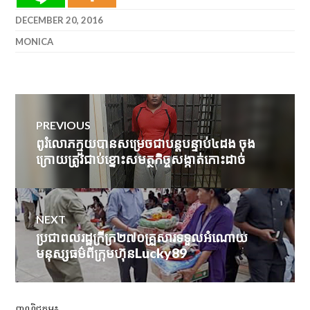
DECEMBER 20, 2016
MONICA
Post
PREVIOUS
navigation
ពូរំលោភក្មួយបានសម្រេចជាបន្តបន្ទាប់៤ដង ចុង
Previous
ក្រោយត្រូវជាប់ខ្នោះសមត្ថកិច្ចសង្កាត់កោះដាច់
post:
NEXT
ប្រជាពលរដ្ឋក្រីក្រ២៧០គ្រួសារទទួលអំណោយ
Next
មនុស្សធម៌ពីក្រុមហ៊ុនLucky89
post: