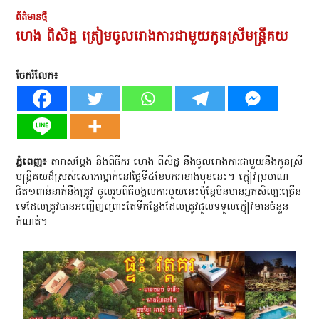
ព័ត៌មានថ្មី
ហេង ពិសិដ្ឋ ត្រៀមចូលរោងការជាមួយកូនស្រីមន្ត្រីគយ
ចែករំលែក៖
ភ្នំពេញ៖
តារាសម្តែង និងពិធីករ ហេង ពីសិដ្ឋ នឹងចូលរោងការជាមួយនឹងកូនស្រី
មន្ត្រីគយដ៏ស្រស់សោភាម្នាក់នៅថ្ងៃទី៤ខែមករាខាងមុខនេះ។ ភ្ញៀវប្រមាណ
ជិត១ពាន់នាក់នឹងត្រូវ ចូលរួមពិធីមង្គលការមួយនេះប៉ុន្តែមិនមានអ្នកសិល្បៈច្រើន
ទេដែលត្រូវបានអញ្ជើញព្រោះតែទីកន្លែងដែលត្រូវជួលទទួលភ្ញៀវមានចំនួន
កំណត់។