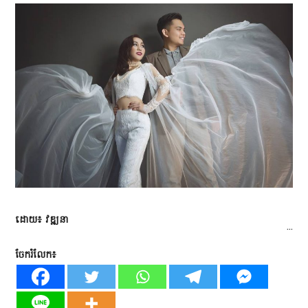
ដោយ៖ វឌ្ឍនា
...
ចែករំលែក៖