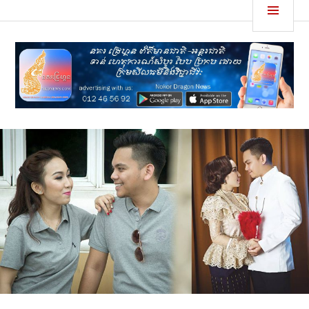
Skip
MEN
នគរដ្រេហ្គន
to
content