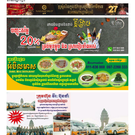
ពាណិជ្ជកម្ម៖