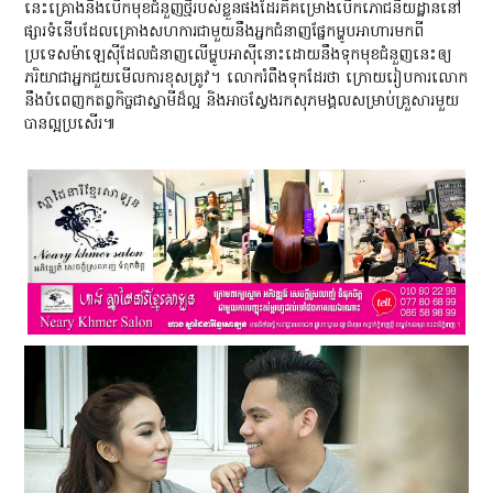
នេះគ្រោងនឹងបើកមុខជំនួញថ្មីរបស់ខ្លួនផងដែរគឺគម្រោងបើកភោជនីយដ្ឋាននៅ
ផ្សារទំនើបដែលគ្រោងសហការជាមួយនឹងអ្នកជំនាញផ្នែកម្ហូបអាហារមកពី
ប្រទេសម៉ាឡេស៊ីដែលជំនាញលើម្ហូបអាស៊ីនោះដោយនឹងទុកមុខជំនួញនេះឲ្យ
ភរិយាជាអ្នកជួយមើលការខុសត្រូវ។ លោករំពឹងទុកដែរថា ក្រោយរៀបការលោក
នឹងបំពេញកតព្វកិច្ចជាស្វាមីដ៏ល្អ និងអាចស្វែងរកសុភមង្គលសម្រាប់គ្រួសារមួយ
បានល្អប្រសើរ៕