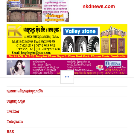
SIDEBAR
ផ្សាយពាណិជ្ជកម្មជាមួយយើង
បណ្ដាញសង្គម
Twitter
Telegram
RSS