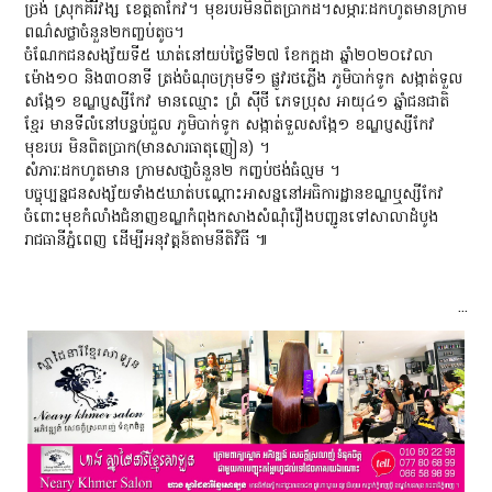
ច្រង់ ស្រុកគីរីវង្ស ខេត្តតាកែវ។ មុខរបរមិនពិតប្រាកដ។សម្ភារៈដកហូតមានក្រាម
ពណ៌សថ្លាចំនួន២កញ្ចប់តូច។
ចំណែកជនសង្ស័យទី៥ ឃាត់នៅយប់ថ្ងៃទី២៧ ខែកក្តដា ឆ្នាំ២០២០វេលា
ម៉ោង១០ និង៣០នាទី ត្រង់ចំណុចក្រុមទី១ ផ្លូវរថភ្លើង ភូមិបាក់ទូក សង្កាត់ទួល
សង្កែ១ ខណ្ឌប្ញស្សីកែវ មានឈ្មោះ ព្រំ សុីថី ភេទប្រុស អាយុ៤១ ឆ្នាំជនជាតិ
ខ្មែរ មានទីលំនៅបន្ទប់ជួល ភូមិបាក់ទូក សង្កាត់ទួលសង្កែ១ ខណ្ឌប្ញស្សីកែវ
មុខរបរ មិនពិតប្រាក(មានសារធាតុញៀន) ។
សំភារៈដកហូតមាន ក្រាមសថា្លចំនួន២ កញ្ចប់ថង់ធំល្មម ។
បច្ចុប្បន្នជនសង្ស័យទាំង៥ឃាត់បណ្តោះអាសន្ននៅអធិការដ្ឋានខណ្ឌឬស្សីកែវ
ចំពោះមុខកំលាំងជំនាញខណ្ឌកំពុងកសាងសំណុំរឿងបញ្ជូនទៅសាលាដំបូង
រាជធានីភ្នំពេញ ដើម្បីអនុវត្តន៍តាមនីតិវិធី ៕
...