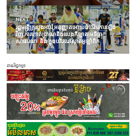
NEXT
រដ្ឋមន្ត្រីក្រសួងអប់រំ អនុញ្ញាតអោយដំណើរការឡើង
Next
វិញ ការហាត់ប្រាណនិងលេងកីឡាតាមទីធ្លា
post:
សាធារណៈ និង ក្នុងបរិវេណស្តាតអូឡាំពិក
ពាណិជ្ជកម្ម៖