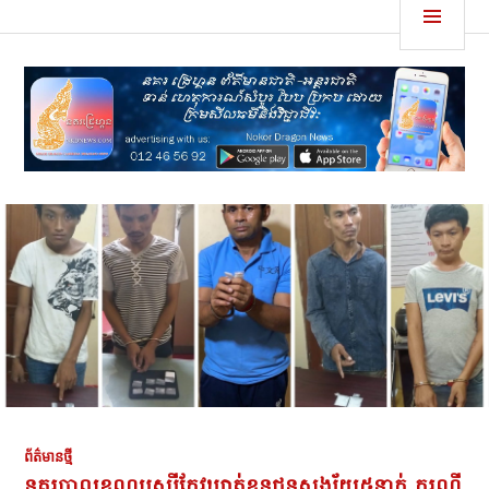
Skip
MEN
នគរដ្រេហ្គន
to
content
ព័ត៌មានថ្មី
នគរបាលខណ្ឌឫស្សីកែវឃាត់ខ្លួនជនសង្ស័យ៥នាក់ ករណី