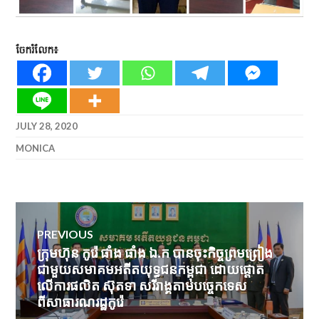
ចែករំលែក៖
JULY 28, 2020
MONICA
Post
PREVIOUS
navigation
ក្រុមហ៊ុន កូរ៉េ ផាំង ផាំង ឯ.ក បានចុះកិច្ចព្រមព្រៀង
Previous
ជាមួយសមាគមអតីតយុទ្ធជនកម្ពុជា ដោយផ្តោត
post:
លើការផលិត ស៊ុតទា សរីរាង្គតាមបច្ចេកទេស
ពីសាធារណរដ្ឋកូរ៉េ