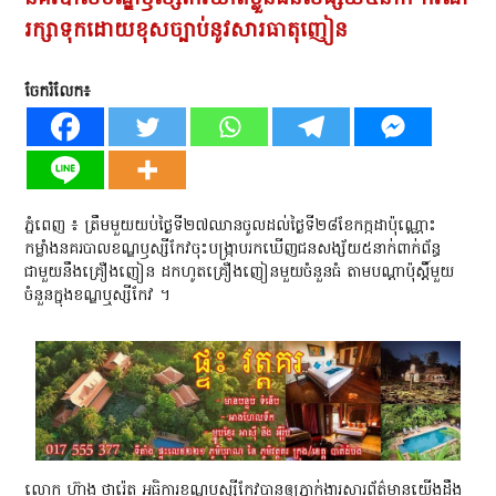
រក្សាទុកដោយខុសច្បាប់នូវសារធាតុញៀន
ចែករំលែក៖
ភ្នំពេញ​ ៖​ ត្រឹមមួយយប់ថ្ងៃទី២៧ឈានចូលដល់ថ្ងៃទី២៨ខែកក្កដាប៉ុណ្ណោះ
កម្លាំងនគរបាលខណ្ឌឫស្សីកែវចុះបង្ក្រាបរកឃេីញជនសង្ស័យ៥នាក់​ពាក់ព័ន្ធ
ជាមួយនឹងគ្រឿងញៀន​ ដកហូតគ្រឿងញៀនមួយចំនួនធំ តាមបណ្ដាប៉ុស្ដិ៍មួយ
ចំនួនក្នុងខណ្ឌឬស្សីកែវ ។
លោក ហ៊ាង ថារ៉េត អធិការខណ្ឌឬស្សីកែវបានឲ្យភ្នាក់ងារសារព័ត៌មានយើងដឹង