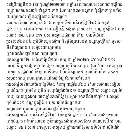
នៅព្រឹកថ្ងៃទី២៨ ខែកក្កដាឆ្នាំ២០២០ថា កម្លាំងនគរបាលរបស់លោកបានធ្វើការ
បង្ក្រាបបានជនសង្ស័យចំនួន៥ នាក់ ដែលឃាត់តាមបណ្ដាលប៉ុស្តិ៍នានាព្រមទាំង
ដកហូតបានគ្រឿងញៀនជាច្រើនកញ្ចប់។
លោកអធិការបានបញ្ជាក់ថា ជនសង្ស័យទី១ឃាត់នៅថ្ងៃទី២៨ ខែកក្កដា
ឆ្នាំ២០២០ វេលាម៉ោង៣៖២០ទៀបភ្លឺ សង្កាត់ច្រាំងចំរេះ២ ខណ្ឌឫស្សីកែវ មាន
ឈ្មោះ យិន ឧត្តម ភេទប្រុសអាយុ៣០ឆ្នាំជនជាតិខ្មែរ មានទីលំនៅ
ផ្ទះលេខ២១១៦ ភូមិបឹងឈូកសង្កាត់គីឡូម៉ែត្រលេខ៦ ខណ្ឌឫស្សីកែវ មុខរបរ
មិនពិតប្រាកដ។ សម្ភារះដកហូតមាន
ក្រាមពណ៌សថ្លាចំនួន៧កញ្ចប់តូច។
ជនសង្ស័យទី២ ឃាត់នៅថ្ងៃទី២៧ ខែកក្កដា ឆ្នាំ២០២០ វេលាម៉ោង១១៖
៣០នាទី ក្នុងសង្កាត់ទួលសង្កែ១ ខណ្ឌឫស្សីកែវ ឈ្មោះ ថុល វិបុល ភេទប្រុស
អាយុ៣៩ ឆ្នាំជនជាតិខ្មែរមានទីលំនៅ មិនពិតប្រាកដ មុខរបរមិនពិតប្រាកដ។
សម្ភារះដកហូតមានក្រាមពណ៌សថ្លាចំនួន២កញ្ចប់ធំល្មម។
ជនសង្ស័យទី៣ឃាត់នៅថ្ងៃទី២៧ ខែកក្កដាឆ្នាំ២០២០ វេលាម៉ោង៣រសៀល
ត្រង់ចំណុច ក្រុមទី៤ ភូមិ៤ សង្កាត់ច្រាំងចំរេះ១ ខណ្ឌឫស្សីកែវ ឈ្មោះ ណូ ម៉ា
ហង្ស ភេទប្រុសអាយុ៣៣ឆ្នាំជនជាតិខ្មែរ ឥស្លាម មានទីលំនៅភូមិ ឃ សង្កាត់
ច្រាំងចំរេះ១ ខណ្ឌឫស្សីកែវ មុខរបរមិនពិតប្រាកដ។
សម្ភារៈដកហូតមានក្រាមពណ៌សថ្លាចំនួន១កញ្ចប់តូច។
ជនសង្ស័យទី៤ ឃាត់នៅថ្ងៃទី២៧ ខែកក្កដា ឆ្នាំ២០២០វេលាម៉ោង១១យប់
ត្រង់ចំណុច ផ្លូវជាតិលេខ៥ ភូមិផ្សារតូចសង្កាត់ទួលសង្កែ១ ខណ្ឌឫស្សីកែវ មាន
ឈ្មោះ ទន វាសនា ភេទប្រុសអាយុ១៨ ឆ្នាំជនជាតិខ្មែរមានទីលំនៅ ឃុំទំពាំង