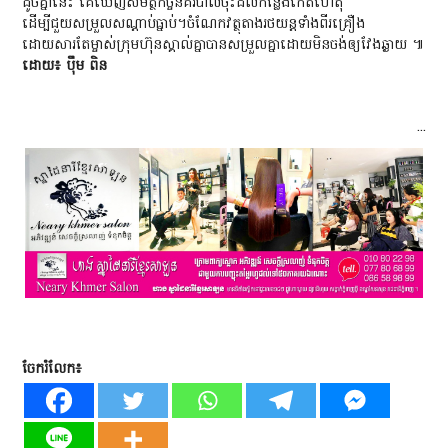
ដូចគ្នានេះ គេឃើញសមត្ថកិច្ចនគរបាលចុះដល់កន្លែងកើតហេតុ
ដើម្បីជួយសម្រួលសណ្ដាប់ធ្នាប់។ចំណែកវត្ថុតាងរថយន្តទាំងពីរគ្រឿង
ដោយសារតែម្ចាស់ក្រុមហ៊ុនស្គាល់គ្នាបានសម្រួលគ្នាដោយមិនចង់ឲ្យវែងឆ្ងាយ ៕
ដោយ៖ បុឹម ពិន
...
ចែករំលែក៖