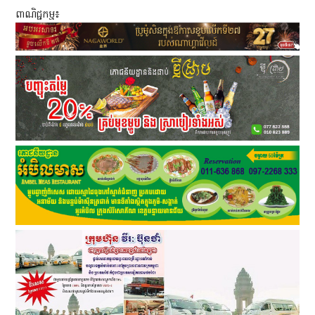
ពាណិជ្ជកម្ម៖