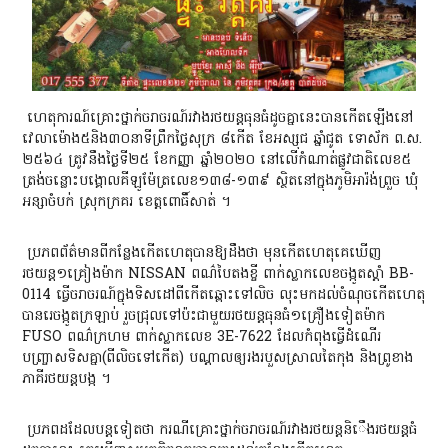
ហេតុការណ៍គ្រោះថ្នាក់ចរាចរណ៍រវាងរថយន្តធុនធំដូចគ្នានេះបានកើតឡើងនៅ
វេលាម៉ោង៥និង៣០នាទីព្រឹកថ្ងៃសុក្រ ៨កើត ខែអស្សុជ ឆ្នាំជូត ទោស័ក ព.ស.
២៥៦៤ ត្រូវនឹងថ្ងៃទី២៥ ខែកញ្ញា ឆ្នាំ២០២០ នៅលើកំណាត់ផ្លូវជាតិលេខ៥
ត្រង់ចន្លោះបង្គោលគីឡូម៉ែត្រលេខ១៣៨-១៣៩ ស្ថិតនៅក្នុងភូមិអារ៉ង់ព្រួច ឃុំ
អន្សាចំបក់ ស្រុកក្រគរ ខេត្តពោធិ៍សាត់ ។
ប្រភពព័ត៌មានពីកន្លែងកើតហេតុបានឱ្យដឹងថា មុនកើតហេតុគេឃើញ
រថយន្ត១គ្រៀងម៉ាក NISSAN ពណ៌បៃតងខ្ចី ពាក់ស្លាកលេខចង្កូតស្ដាំ BB-
0114 ធ្វើចរាចរណ៍ក្នុងទិសដៅពីកើតឆ្ពោះទៅលិច លុះមកដល់ចំណុចកើតហេតុ
បានរេចង្កូតក្រឡាប់ រួចជ្រុលទៅប៉ះជាមួយរថយន្តធុនធំ១គ្រឿងទៀតម៉ាក
FUSO ពណ៌ក្រហម ពាក់ស្លាកលេខ 3E-7622 ដែលកំពុងធ្វើដំណើរ
បញ្ច្រាសទិសគ្នា(ពីលិចទៅកើត) បណ្ដាលឲ្យរងរបួសស្រាលតៃកុង និងព្រូខាង
ភាគីរថយន្តបង្ក ។
ប្រភពដដែលបន្តទៀតថា ករណីគ្រោះថ្នាក់ចរាចរណ៍រវាងរថយន្តនិេឹងរថយន្តធំ