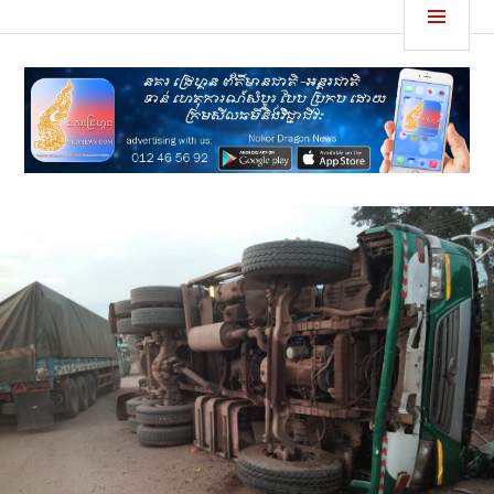
Skip
MEN
នគរដ្រេហ្គន
to
content