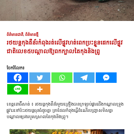
ព័ត៌មានជាតិ
,
ព័ត៌មានថ្មី
រថយន្តកុងតឺន័រកំពុងរត់លើផ្លូវហត់ពេកប្រះខ្លួនដេកលើផ្លូវ
ជាតិលេខ៥បណ្តាលឱ្យពកក្បាលតៃកុងនិងព្រូ
ចែករំលែក៖
ខេត្តពោធិ៍សាត់ ៖ រថយន្តកុងតឺន័រមួយគ្រឿងបានក្រឡាប់ផ្ងារជើងកណ្ដាលទ្រូង
ផ្លូវរេទៅប៉ះរថយន្តធុនធំដូចគ្នា គ្រាដែលកំពុងធ្វើដំណើរបញ្ច្រាសទិសគ្នា
បណ្ដាលឲ្យរងរបួសស្រាលតៃកុងនិងព្រូ។