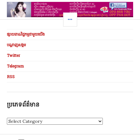
SIDEBAR
ផ្សាយពាណិជ្ជកម្មជាមួយយើង
បណ្ដាញសង្គម
Twitter
Telegram
RSS
ប្រភេទព័ត៌មាន
ប្
រ
ភេ
ទ