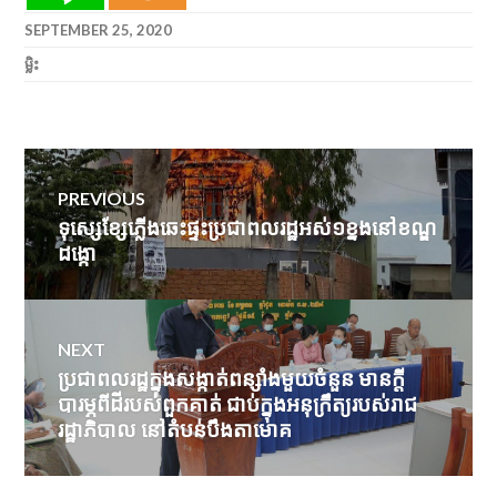
SEPTEMBER 25, 2020
ម្លិះ
Post
PREVIOUS
navigation
ទុស្សេខ្សែភ្លើងឆេះផ្ទះប្រជាពលរដ្ឋអស់១ខ្នងនៅខណ្ឌ
Previous
ដង្កោ
post:
NEXT
ប្រជាពលរដ្ឋក្នុងសង្កាត់ពន្សាំងមួយចំនួន មានក្ដី
Next
បារម្ភពីដីរបស់ពួកគាត់ ជាប់ក្នុងអនុក្រឹត្យរបស់រាជ
post:
រដ្ឋាភិបាល នៅតំបន់បឹងតាមោគ