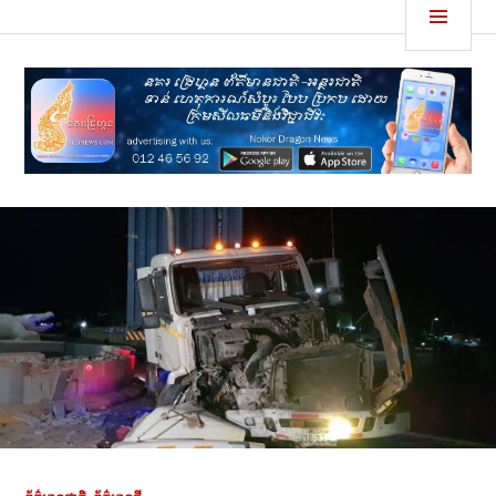
Skip
MEN
នគរដ្រេហ្គន
to
content