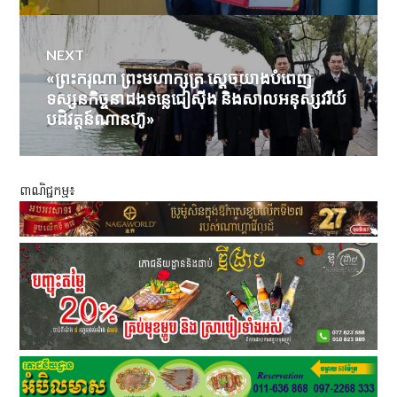
NEXT
«ព្រះករុណា ព្រះមហាក្សត្រ ស្តេចយាងបំពេញ
Next
ទស្សនកិច្ចនាដងទន្លេជៀសុីង និងសាលអនុស្សវរីយ៍
post:
បដិវត្តន៍ណានហ៊ូ»
ពាណិជ្ជកម្ម៖