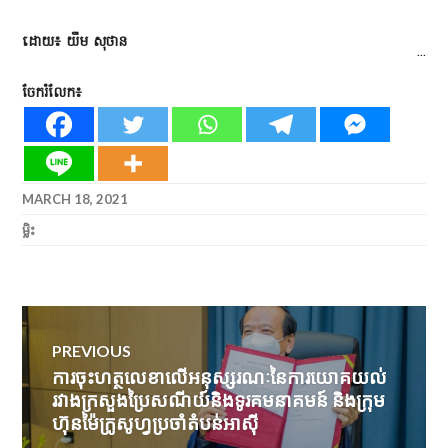
ដោយ៖ យឹម សុថាន
...
ចែករំលែក៖
MARCH 18, 2021
ម្លិះ
Post
PREVIOUS
navigation
ការចុះហត្ថលេខាលើអនុស្សរណៈនៃការយោគយល់
Previous
រវាងក្រសួងប្រៃសណីយ៍និងទូរគមនាគមន៍ និងក្រុម
post:
ហ៊ុនម៉ៃក្រូសូហ្វប្រចាំតំបន់អាស៊ី