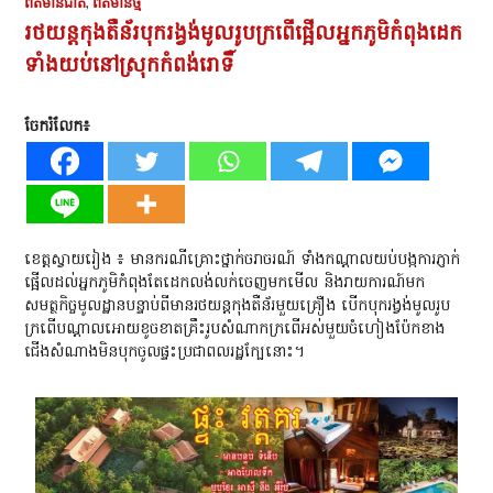
ព័ត៌មានជាតិ
,
ព័ត៌មានថ្មី
រថយន្តកុងតឺន័​របុក​រង្វង់​មូល​រូប​ក្រពើផ្អើលអ្នកភូមិកំពុងដេក
ទាំងយប់នៅស្រុកកំពង់រោទិ៍
ចែករំលែក៖
ខេត្តស្វាយរៀង ៖ មានករណីគ្រោះថ្នាក់ចរាចរណ៍ ទាំងកណ្ដាលយប់បង្កការភ្ញាក់
ផ្អើលដល់អ្នកភូមិកំពុងតែដេកលង់លក់ចេញមកមើល និងរាយការណ៍មក
សមត្ថកិច្ចមូលដ្ឋានបន្ទាប់ពីមានរថយន្តកុងតឺន័រមួយគ្រឿង ​បើក​បុក​រង្វង់​មូល​រូប​
ក្រពើបណ្ដាលអោយ​​ខូចខាត​គ្រឹះ​រូបសំណាក​ក្រពើ​អស់​មួយ​ចំហៀង​ប៉ែក​ខាង
ជើង​សំណាងមិនបុកចូលផ្ទះប្រជាពលរដ្ឋក្បែនោះ។