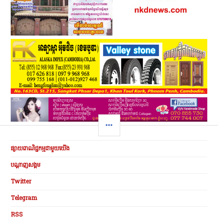
SIDEBAR
ផ្សាយពាណិជ្ជកម្មជាមួយយើង
បណ្ដាញសង្គម
Twitter
Telegram
RSS