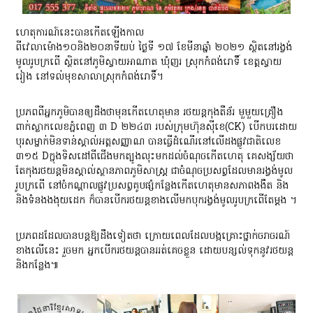
ហេតុការណ៍នេះបានកើតឡើងកាល
ពីវេលា​ម៉ោង​១០និង២០នាទី​យប់ ​ថ្ងៃទី ១៧ ខែមីនា​ឆ្នាំ ២០២១ ស្ថិតនៅ​រង្វង់​
មូល​រូប​ក្រពើ ស្ថិតនៅ​ភូមិ​ស្វាយ​អាណា​ត ឃុំ​ញរ ស្រុក​កំពង់រោទិ៍ ខេត្តស្វាយ
រៀង នៅ​ទល់មុខ​សាលាស្រុក​កំពង់រោទិ៍។
​ប្រភពពីអ្នកភូមិបាន​ឲ្យ​ដឹងថាមុនកើតហេតុមាន រថយន្ត​កុងតឺន័រ មួមួយគ្រឿង
ពាក់ស្លាកលេខ​ភ្នំពេញ ៣ D ២២៤៣ របស់​ក្រុមហ៊ុន​ស៊ី​ខេ​(CK) បើកបរ​ដោយ​
បុរស​ម្នាក់​មិនទាន់​ស្គាល់​អត្ដ​សញ្ញាណ បានធ្វើដំណើរនៅលើ​ដងផ្លូវ​ជាតិ​លេខ
៣១៥ D​ក្នុងទិសដៅ​ពី​ជើង​មក​ត្បូង​លុះ​មកដល់​ចំណុចកើតហេតុ គេ​សង្ស័យថា​
តែ​កុង​រថយន្ត​មិន​ស្គាល់​ស្ថានភាព​ភូមិសាស្ត្រ ជា​ចំណុចប្រសព្វ​ដែលមាន​រង្វង់​មូល​
រូប​ក្រពើ នៅ​ចំ​កណ្តាលផ្លូវ​ប្រសព្វ​គូប​ផ្សំ​កន្លែងកើតហេតុ​មាន​សភាព​ងងឹត និង
និងទំនងងងុយដេក ក៏បាន​បើករថយន្ដ​ខាងលើ​មក​បុក​រង្វង់​មូល​រូប​ក្រពើ​តែម្ដង ។
​ប្រភព​ដដែល​បាន​បន្ត​ឱ្យដឹងទៀតថា ក្រោយ​ពេលដែល​បង្ក​គ្រោះថ្នាក់​ចរាចរណ៍​
ខាងលើនេះ រួចមក អ្នកបើក​រថយន្ត​បាន​ររត់គេចខ្លួន ដោយ​បន្សល់ទុក​នូវ​រថយន្ត
និងកន្លែង៕