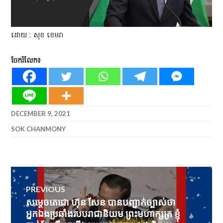
ដោយ : សុខ ខេមរា
ចែករំលែក៖
DECEMBER 9, 2021
SOK CHANMONY
Post
PREVIOUS
navigation
សម្តេចតេជោ ហ៊ុន សែន បានបញ្ជាក់ច្បាស់ថា
Previous
អ្នកឯងប្រឆាំងរបបរាជានិយម ព្រះមហាក្សត្រ ខ្ញុំ
post: