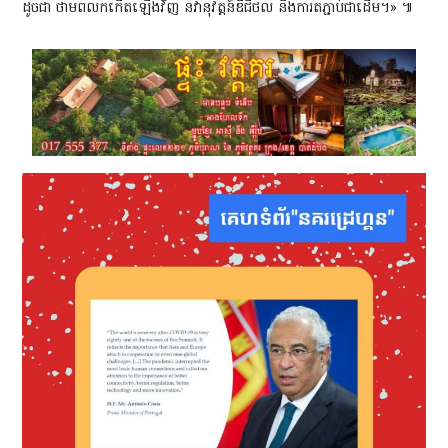
ដូចជា ថាមពលកកើតឡើងវិញ នវានុវត្តន៍ឌីជីថល និងការតភ្ជាប់ជាដើម។» ៕