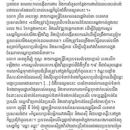
ប្រជាជន តាមរយៈការបង្កើតការងារ និងការជំនួសកន្លែងការងារដែលបានបាត់បង់
ដោយសារតែផលប៉ះពាល់សេដ្ឋកិច្ចនៃជំងឺរាតត្បាតនេះ។»
លោក រូបឺត អាបេឡា នាយករដ្ឋមន្ត្រីនៃសាធារណរដ្ឋម៉ាល់តា បានមាន
ប្រសាសន៍ថា៖ «យើងត្រូវរៀនសូត្រពីបទពិសោធន៍ដែលបានឆ្លងកាត់ក្នុងរយៈ
ពេល ២៤ ខែកន្លងមកនេះ និងអភិវឌ្ឍយន្តការនានា ដើម្បីជំរុញការស្តារ
សេដ្ឋកិច្ចរបស់យើងឡើងវិញ និងរៀបចំបង្កើតឧបករណ៍ដើម្បីពង្រឹងការត្រៀម
ខ្លួនរបស់យើងសម្រាប់ពេលអនាគត។ យើងត្រូវតែពង្រឹងមហិច្ឆិតារបស់យើង
សម្រាប់កិច្ចសហប្រតិបត្តិការ និងសាមគ្គីភាព ដើម្បីជៀសវាងវិសមភាពក្នុង
ចំណោមបណ្តាប្រជាជាតិនានា។»
លោក អានតូនីញ៉ូ កូស្តា នាយករដ្ឋមន្ត្រីនៃប្រទេសព័រទុយហ្គាល់ បានលើក
ឡើងថា៖ «ការស្ដារពិភពលោកឡើងវិញបន្ទាប់ពីជំងឺកូវីដ-១៩ គឺជាចំណុចផ្ដោត
ការយកចិត្តទុកដាក់មួយដ៏ត្រឹមត្រូវនៅក្នុងកិច្ចប្រជុំកំពូលនេះ។ វាឆ្លុះបញ្ចាំង
ពីសារៈសំខាន់ដែលអាស៊ី និងអឺរ៉ុបភ្ជាប់ទំនាក់ទំនងកិច្ចសហប្រតិបត្តិការដើម្បីជម្នះ
បញ្ហាប្រឈមជាសកល។ […] ជំងឺរាតត្បាតនេះ បានរំខានដល់ការតភ្ជាប់ទំនាក់
ទំនងជាមូលដ្ឋានបំផុតរបស់មនុស្ស និងទាមទារការយកចិត្តទុកដាក់របស់យើង
ចំពោះសារៈសំខាន់នៃការតភ្ជាប់ទំនាក់ទំនងកាន់តែប្រសើរ បទប្បញ្ញត្តិកាន់តែ
ប្រសើរ បច្ចេកវិទ្យាកាន់តែប្រសើរ និងនវានុវត្តន៍កាន់តែច្រើនថែមទៀត។»
លោក លូអ៉ីជី ឌី ម៉ៃយ៉ូ រដ្ឋមន្ត្រីការបរទេសនៃសាធារណរដ្ឋអ៉ីតាលី បានមាន
ប្រសាសន៍ថា៖ «កិច្ចសហប្រតិបត្តិការរវាងអឺរ៉ុប និងអាស៊ី គឺជាបញ្ហាគន្លឹះនៅក្នុង
កិច្ចប្រជុំកំពូលនេះ។ ប្រទេសអ៉ីតាលីប្តេជ្ញាយ៉ាងមុតមាំក្នុងការកសាងភាពជាដៃគូ
សេដ្ឋកិច្ច “ឈ្នះ-ឈ្នះ” ជាមួយអាស៊ីក្នុងវិស័យជាច្រើនដែលជាផលប្រយោជន៍រួម