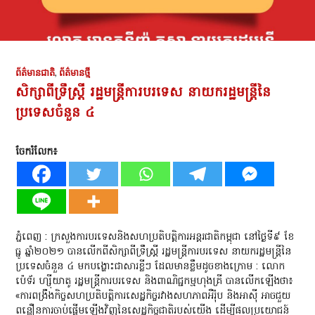
ព័ត៌មានជាតិ
,
ព័ត៌មានថ្មី
សិក្សាពីទ្រឹស្ត្រី រដ្ឋមន្ត្រីការបរទេស នាយករដ្ឋមន្ត្រីនៃ
ប្រទេសចំនួន ៤
ចែករំលែក៖
ភ្នំពេញ : ក្រសួងការបរទេសនិងសហប្រតិបត្តិការអន្តរជាតិកម្ពុជា នៅថ្ងៃទី៩ ខែ
ធ្នូ ឆ្នាំ២០២១ បានលើកពីសិក្សាពីទ្រឹស្ត្រី រដ្ឋមន្ត្រីការបរទេស នាយករដ្ឋមន្ត្រីនៃ
ប្រទេសចំនួន ៤ មកបង្ហោះជាសារខ្លីៗ ដែលមានខ្លឹមដូចខាងក្រោម : លោក
ប៉េទ័រ ហ្ស៊ីយាតូ រដ្ឋមន្ត្រីការបរទេស និងពាណិជ្ជកម្មហុងគ្រី បានលើកឡើងថា៖
«ការពង្រឹងកិច្ចសហប្រតិបត្តិការសេដ្ឋកិច្ចរវាងសហភាពអឺរ៉ុប និងអាស៊ី អាចជួយ
ពន្លឿនការចាប់ផ្តើមឡើងវិញនៃសេដ្ឋកិច្ចជាតិរបស់យើង ដើម្បីផលប្រយោជន៍