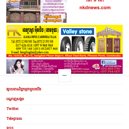
SIDEBAR
ផ្សាយពាណិជ្ជកម្មជាមួយយើង
បណ្ដាញសង្គម
Twitter
Telegram
RSS