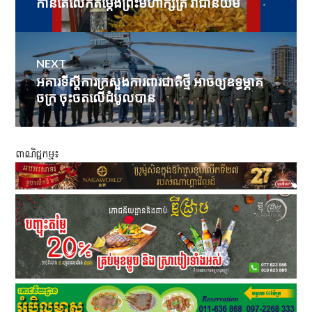
កាន់តែលើកតម្កើងព្រះមហាក្សត្រ រាជានិយម
NEXT
អគារទីស្តីការក្រសួងការពារជាតិថ្មី អាចឲ្យឧទ្ធម្ភាគ
Next
ចក្រ ចុះចតលើដំបូលបាន
post:
ពាណិជ្ជកម្ម៖