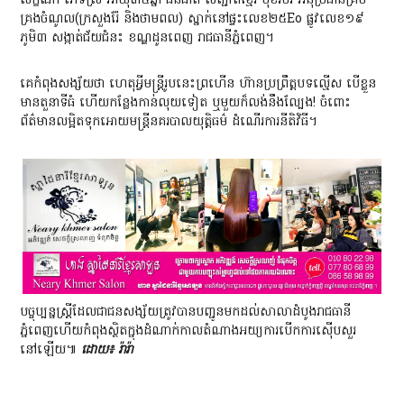
លក្ខិណា ភេទស្រី អាយុ៣៥ឆ្នាំ ជនជាតិ សញ្ជាតិខ្មែរ មុខរបរ អនុប្រធានគ្រប់
គ្រងចំណូល(ក្រសួងរ៉ែ និងថាមពល) ស្នាក់នៅផ្ទះលេខ២៥Eo ផ្លូវលេខ១៩
ភូមិ៣ សង្កាត់ជ័យជំនះ ខណ្ឌដូនពេញ រាជធានីភ្នំពេញ។
គេកំពុងសង្ស័យថា ហេតុអី្វមន្ត្រីរូបនេះព្រហើន ហ៊ានប្រព្រឹត្តបទល្មើស បើខ្លួន
មានតួនាទីធំ ហើយកន្លែងកាន់លុយទៀត ឬមួយក៏លង់នឹងល្បែង! ចំពោះ
ព័ត៌មានលម្អិតទុកអោយមន្ត្រីនគរបាលយុត្តិធម៌ ដំណើរការនីតិវិធី។
បច្ចុប្បន្នស្រ្តីដែលជាជនសង្ស័យត្រូវបានបញ្ជូនមកដល់សាលាដំបូងរាជធានី
ភ្នំពេញហើយកំពុងស្ថិតក្នុងដំណាក់កាលតំណាងអយ្យការបើកការស៊ើបសួរ
នៅឡើយ៕
ដោយ៖ រ៉ារ៉ា