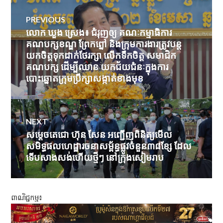
Post
PREVIOUS
navigation
លោក ឃួង ស្រេង៖ ជំរុញឲ្យ គណៈកម្មាធិការ
Previous
គណបក្សខណ្ឌ ព្រែកព្នៅ និងក្រុមការងារត្រូវបន្ដ
post:
យកចិត្តទុកដាក់ថែរក្សា លើកទឹកចិត្ត សមាជិក
គណបក្ស ដើម្បីឈាន យកជ័យជំនៈក្នុងការ
បោះឆ្នោតក្រុមប្រឹក្សាសង្កាត់ខាងមុខ
NEXT
សម្តេចតេជោ ហ៊ុន សែន អញ្ជើញពិនិត្យមើល
Next
សមិទ្ធផលហេដ្ឋារចនាសម្ព័ន្ធផ្លូវចំនួន៣៨ខ្សែ ដែល
post:
ទើបសាងសង់ហើយថ្មីៗ នៅក្រុងសៀមរាប
ពាណិជ្ជកម្ម៖