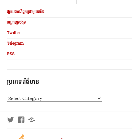
ផ្សាយពាណិជ្ជកម្មជាមួយយើង
បណ្ដាញសង្គម
Twitter
Telegram
RSS
ប្រភេទព័ត៌មាន
ប្
រ
ភេ
ទ
Twitter
Facebook
Telegram
ព័
ត៌
មា
ន