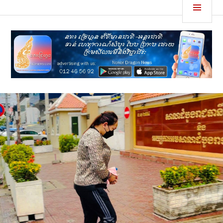
Skip
MEN
នគរដ្រេហ្គន
to
content