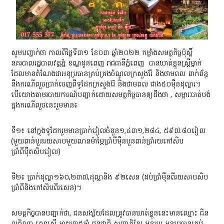
សូមបញ្ជាក់ថា កាលពីថ្ងៃទី៣១ ខែ០៣ ឆ្នាំ២០២២ កម្លាំងសមត្ថកិច្ចប៉ុស្តិ៍
នគរបាលរដ្ឋបាលវត្តភ្នំ ខណ្ឌដូនពេញ រាជធានីភ្នំពេញ
បានឃាត់ខ្លួនស្ត្រីម្នាក់
ដែលមានតំណែងជាអនុប្រធានគ្រប់គ្រងចំណូលក្រសួងរ៉ែ និងថាមពល ពាក់ព័ន្ធ
នឹងករណីលួចប្រាក់ចេញពីទូដែកក្រសួងរ៉ែ និងថាមពល ជាង៥០ម៉ឺនដុល្លារ។
បើយោងតាមរបាយការណ៍បញ្ជាក់ដោយសមត្ថកិច្ចបានឲ្យដឹងថា , សម្ភារៈបាត់បង់
ក្នុងករណីលួចនេះរួមមាន៖
ទី១៖ នៅក្នុងទូដែករួមមានប្រាក់រៀលចំនួន១,៤៣១,២៨៤, ៥៩៧.៨០រៀល
(មួយពាន់បួនរយសាបមួយលានម៉ាម្ភៃប្រាំបីមុឺនបួនពាន់ប្រាំរយកៅសិប
ប្រាំពីប៉ឺតសិបរៀល)
ទី២៖ ប្រាក់ដុល្លា១៦០,២៣៧,ដុល្លានិង ៩២សេន (ដប់ប្រាំមុឺនពីរយសាបសិប
ប្រាំពីនិងកៅសិបពីរសេន)។
សមត្ថកិច្ចបានបញ្ជាក់ថា, ជនសង្ស័យដែលត្រូវបានឃាត់ខ្លួននេះមានឈ្មោះ ជិន