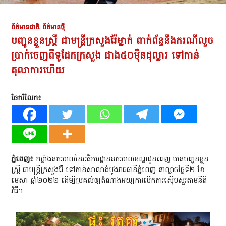
ព័ត៌មានជាតិ
,
ព័ត៌មានថ្មី
បញ្ជូនខ្លួនស្ត្រី ជាមន្រ្តីក្រសួងរ៉ែម្នាក់ ពាក់ព័ន្ធនឹងករណីលួច
ប្រាក់ចេញពីទូដែកក្រសួង ជាង៥០ម៉ឺនដុល្លារ ទៅកាន់
តុលាការហើយ
ចែករំលែក៖
ភ្នំពេញ៖
កម្លាំងនគរបាលនៃអធិការដ្ឋាននគរបាលខណ្ឌដូនពេញ បានបញ្ជូនខ្លួន
ស្ត្រី ជាមន្រ្តីក្រសួងរ៉ែ ទៅកាន់សាលាដំបូងរាជធានីភ្នំពេញ នាល្ងាចថ្ងៃទី២ ខែ
មេសា ឆ្នាំ២០២២ ដើម្បីប្រគល់ឲ្យតំណាងអយ្យការបើកការស៊ើបសួរតាមនីតិ
វិធី។