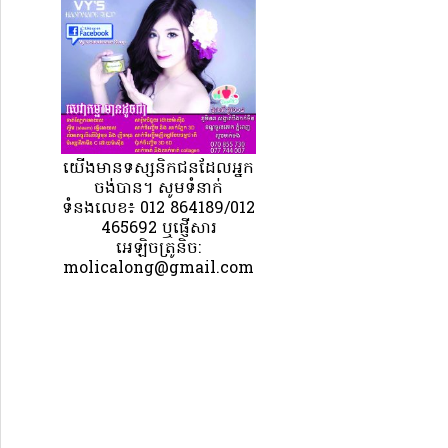
យេីងមានទស្សនិកជនដែលអ្នក
ចង់បាន។ សូមទំនាក់
ទំនងលេខ៖ 012 864189/012
465692 ឬផ្ញើសារ
អេឡិចត្រូនិច:
molicalong@gmail.com