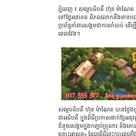
ភ្នំពេញ ៖ សម្តេចធិបតី ហ៊ុន ម៉ាណែត 
ទៅថ្ងៃអនាគត ពិភពលោកនឹងមានបញ្ហ
ប្រព័ន្ធគាំពារសង្គមជាការចាំបាច់ ដើម
ពេលវែង។
សម្តេចធិបតី ហ៊ុន ម៉ាណែត បានថ្លែងដូ
ជាអធិបតី ក្នុងពិធីប្រកាសដាក់ឱ្យអនុវ
ជំនួយសង្គមក្នុងកញ្ចប់គ្រួសារ និងគ
គ្រោះអាសន្ន» ដែលពិធីនេះប្រារព្ធឡ