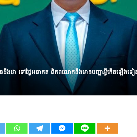
មិនដឹងថា ទៅថ្ងៃអនាគត ពិភពលោកនឹងមានបញ្ហាអ្វីកើតឡើងទ