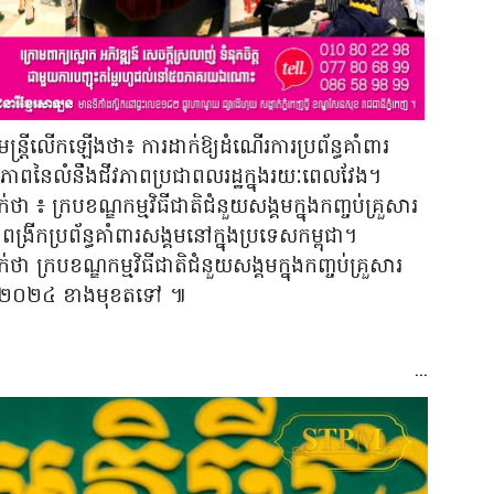
្ត្រីលើកឡើងថា៖ ការដាក់ឱ្យដំណើរការប្រព័ន្ធគាំពារ
ទ្ធភាពនៃលំនឹងជីវភាពប្រជាពលរដ្ឋក្នុងរយៈពេលវែង។
ា ៖ ក្របខណ្ឌកម្មវិធីជាតិជំនួយសង្គមក្នុងកញ្ចប់គ្រួសារ
ងពង្រីកប្រព័ន្ធគាំពារសង្គមនៅក្នុងប្រទេសកម្ពុជា។
ា ក្របខណ្ឌកម្មវិធីជាតិជំនួយសង្គមក្នុងកញ្ចប់គ្រួសារ
ឆ្នាំ ២០២៤ ខាងមុខតទៅ ៕
...