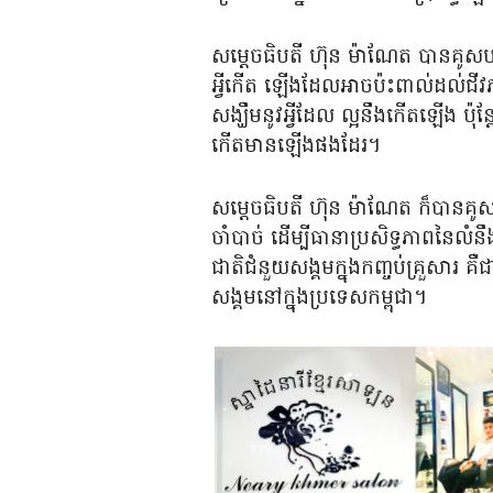
សម្តេចធិបតី ហ៊ុន ម៉ាណែត បានគូ
អ្វីកើត ឡើងដែលអាចប៉ះពាល់ដល់ជីវភ
សង្ឃឹមនូវអ្វីដែល ល្អនឹងកើតឡើង ប៉ុន
កើតមានឡើងផងដែរ។
សម្តេចធិបតី ហ៊ុន ម៉ាណែត ក៏បានគូសប
ចាំបាច់ ដើម្បីធានាប្រសិទ្ធភាពនៃលំន
ជាតិជំនួយសង្គមក្នុងកញ្ចប់គ្រួសារ គឺជា
សង្គមនៅក្នុងប្រទេសកម្ពុជា។