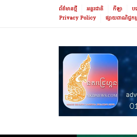
Skip
នគ
ព័ត៌មានថ្មី
អន្តរជាតិ
កីឡា
បច្
to
រដ្
Privacy Policy
ផ្សាយពាណិជ្ជក
content
រេ
ហ្គ
ន