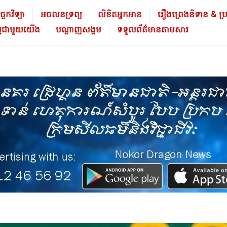
ចេកវិទ្យា
អចលនទ្រព្យ
លិខិត​អ្នក​អាន
រឿងព្រេងនិទាន & ប្រវត្
ម្មជាមួយយើង
បណ្ដាញសង្គម
ទទួលព័ត៌មានតាមសារ