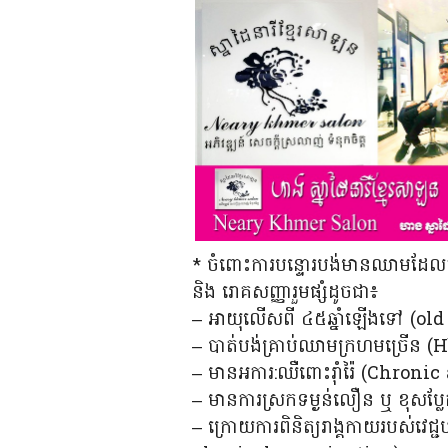
* ចំពោះការបន្ទោរបង់មានឈាមដែលតម្រ
និង រោគសញ្ញារួមផ្សំដូចជា៖
– អាយុលើសពី ៤៥ឆ្នាំឡើងទៅ (old
– បាត់បង់គ្រាប់ឈាមក្រហមច្រើន (H
– មានអការ:ឈឺពោះរ៉ាំរ៉ៃ (Chron
– មានការស្រកទម្ងន់លឿន ឬ ខុសប្លែ
– ក្រោយការពិនិត្យរាង្គកាយរបស់វេជ្ជ