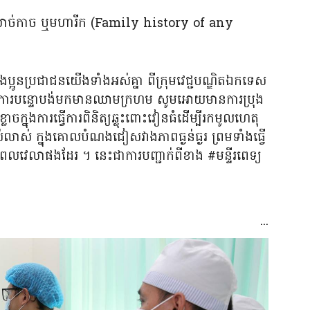
ដុំសាច់កាច ឬមហារីក (Family history of any
ូនប្រជាជនយើងទាំងអស់គ្នា ពីក្រុមវេជ្ជបណ្ឌិតឯកទេស
ហានៃការបន្ទោបង់មកមានឈាមក្រហម សូមអោយមានការប្រុង
លាចក្នុងការធ្វើការពិនិត្យឆ្លុះពោះវៀនធំដើម្បីរកមូលហេតុ
ស់លាស់ ក្នុងគោលបំណងជៀសវាងភាពធ្ងន់ធ្ងរ ព្រមទាំងធ្វើ
លវេលាផងដែរ ។ នេះជាការបញ្ជាក់ពីខាង #មន្ទីរពេទ្យ
៕
...