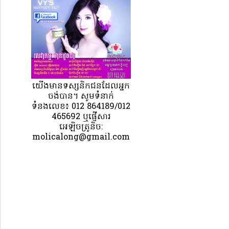
យេីងមានទស្សនិកជនដែលអ្នក
ចង់បាន។ សូមទំនាក់
ទំនងលេខ៖ 012 864189/012
465692 ឬផ្ញើសារ
អេឡិចត្រូនិច:
molicalong@gmail.com