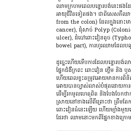
ឈាមក្រហមពេលបន្ទោរបង់នេះផងដែរ ហើ
អាយុជីវិតទៀតផង។ ជាពិសេសគឺឈា
from the colon) ដែលក្នុងនោះមា
cancer), ដុំសាច់ Polyp (Colon
ulcer), ដំបៅពោះវៀនតូច (Typho
bowel part), ការហូរឈាមដែលបណ
ដូច្នេះហើយទើបការដែលបន្ទោរបង់ល
ផ្នែកជំងឺក្រពះ ពោះវៀន ថ្លើម និង ឫ
ហើយពេលខ្លះតម្រូវអោយមានការពិនិត្យ
អោយបានច្បាស់លាស់បំផុតដោយការពិ
ដើម្បីរកមូលហេតុពិត និងបែងចែកថ
ស្រាយនៅខាងលើពីព្រោះថា ត្រឹមតែក
ពោះវៀនធំនេះឡើយ ហើយម្យ៉ាងមួយទ
ដែរថា ឈាមនោះមកពីផ្នែកខាងក្រ