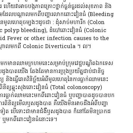
យវាអាចបង្កភាពគ្រោះថ្នាក់ធ្ងន់ធ្ងរដល់សុខភាព និង
មដែលបណ្តាលមកពីបញ្ហារលាកពោះវៀនធំ (Bleeding
នមូលហេតុចម្បងៗដូចជា : ដុំសាច់មហារីក (Colon
ic polyp bleeding), ដំបៅពោះវៀនធំ (Colonic
id Fever or other infection causes to the
្តាលមកពី Colonic Diverticula ។ ល។
ាមកមានឈាមក្រហមនេះសម្រាប់ក្រុមវេជ្ជបណ្ឌិតឯកទេស
សដូងបាតយើង តែងតែមានការប្រុងប្រយ័ត្នជាប់ជានិច្ច
 និងធ្វើរោគវិនិច្ឆ័យអំពីមូលហេតុនៃការធ្លាក់ឈាមនេះ
និត្យឆ្លុះសុងពោះវៀនធំ (Total colonoscopy)
ាការធ្លាក់ឈាមនេះមកពីពោះវៀនធំ ឬបញ្ហាបាតដូចបានបក
ារពិនិត្យមើលឫសដូងបាត គឺយើងមិនអាចដឹងអំពីបញ្ហា
ៀត បើទោះជាមានជំងឺឫសដូងបាត ក៏នៅតែមិនប្រាកដ
ោម ឬមកពីពោះវៀនធំនោះទេ។