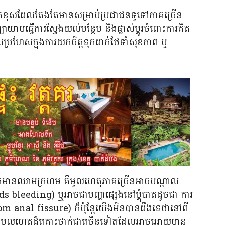
ការគិតខុសដែលតែងតែមានសម្រាប់ប្រជាជនទូទៅភាគច្រើន
មធ្វើការស្វែងយល់បន្ថែម និងផ្លាស់ប្ដូរចំពោះការគិត
សប្រហែសក្នុងការយកចិត្តទុកដាក់ថែទាំសុខភាព ឬ
កមានឈាមក្រហម គឺមូលហេតុភាគច្រើនអាចបណ្តាល
bleeding) ឬអាចជាបញ្ហាផ្សេងនៅម្តុំបាតដូចជា ការ
m anal fissure) ក៏ប៉ុន្តែយើងមិនបានដឹងទេថានៅពី
នមូលហេតុដ៏គ្រោះថ្នាក់ជាច្រើនទៀតដែលអាចអោយមាន