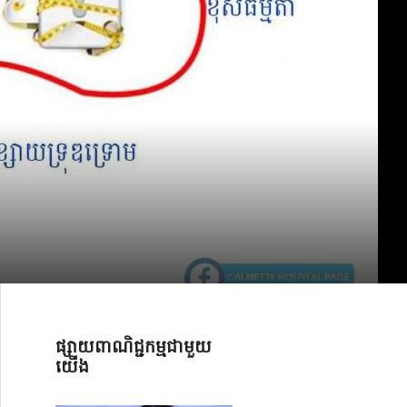
ផ្សាយពាណិជ្ជកម្មជាមួយ
យើង