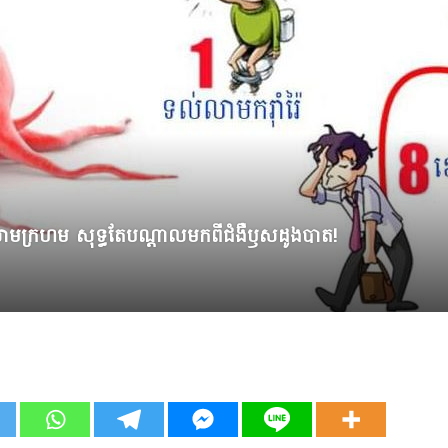
ាមក្រហម សុទ្ធតែបណ្តាលមកពីជំងឺឫសដូងបាត!