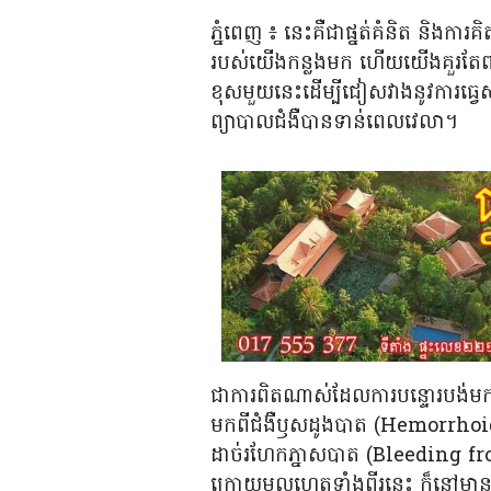
ភ្នំពេញ ៖ នេះគឺជាផ្នត់គំនិត និង
របស់យើងកន្លងមក ហើយយើងគួរតែព្យាយា
ខុសមួយនេះដើម្បីជៀសវាងនូវការធ្វេ
ព្យាបាលជំងឺបានទាន់ពេលវេលា។
ជាការពិតណាស់ដែលការបន្ទោរបង់ម
មកពីជំងឺឫសដូងបាត (Hemorrhoids 
ដាច់រហែកភ្នាសបាត (Bleeding fro
ក្រោយមូលហេតុទាំងពីរនេះ ក៏នៅមា