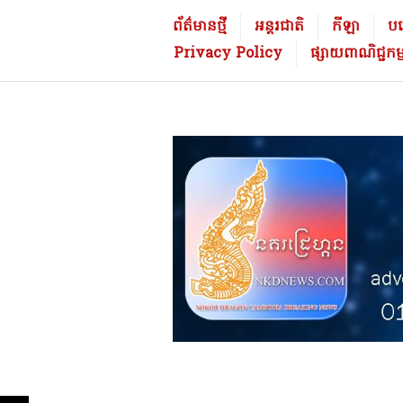
Skip
នគ
ព័ត៌មានថ្មី
អន្តរជាតិ
កីឡា
បច្
to
រដ្
Privacy Policy
ផ្សាយពាណិជ្ជក
content
រេ
ហ្គ
ន