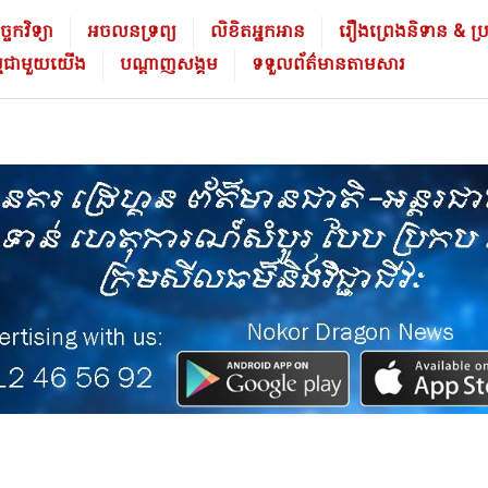
ចេកវិទ្យា
អចលនទ្រព្យ
លិខិត​អ្នក​អាន
រឿងព្រេងនិទាន & ប្រវត្
ម្មជាមួយយើង
បណ្ដាញសង្គម
ទទួលព័ត៌មានតាមសារ