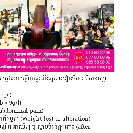
ូវអោយធ្វើការឆ្លុះពិនិត្យពោះវៀនធំនេះ គឺមានកក្តា
 age)
b < 9g/l)
ic abdominal pain)
កពីធម្មតា (Weight lost or alteration)
បណ្ឌិត រកឃើញ ឬ ស្ទាបប៉ះដុំក្នុងពោះ (after