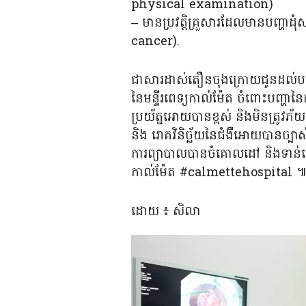
physical examination)
– មានប្រវត្តិគ្រួសារដែលមានបញ្ហា
cancer).
ជាសារដាស់តឿនចុងក្រោយជូនដល់បងប្អ
នៃមន្ទីរពេទ្យកាល់ម៉ែត ចំពោះបញ្
ប្រយ័ត្នអោយបានខ្ពស់ និងមិនត្រូវភ័យខ្
និង រោគវិនិច្ឆ័យនៃជំងឺអោយបានច្បា
ការព្យាបាលបានចំគោលដៅ និងទាន់ពេ
កាល់ម៉ែត #calmettehospital 
ដោយ ៖ សិលា