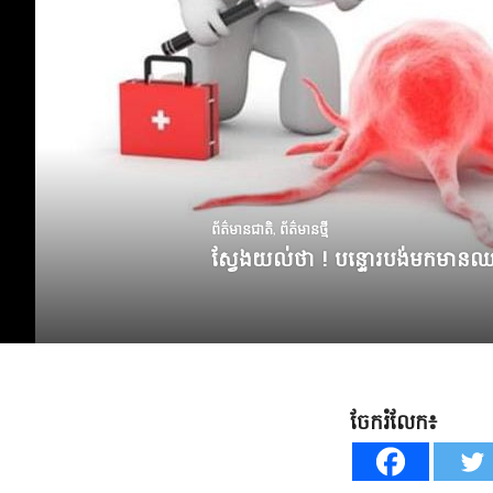
ព័ត៌មានជាតិ
,
ព័ត៌មានថ្មី
ស្វែងយល់ថា ! បន្ទោរបង់មកមានឈ
ចែករំលែក៖