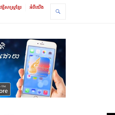
ដិសាស្រ្ដខ្មែរ
អំពីយើង
SEARCH