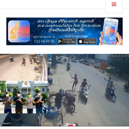
Skip
MEN
នគរដ្រេហ្គន
to
content