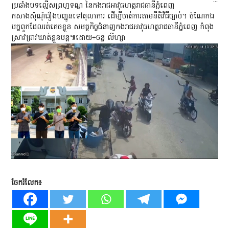
...
ប្រឆាំងបទល្មើសព្រហ្មទណ្ឌ នៃកងរាជអាវុធហត្ថរាជធានីភ្នំពេញ
កសាងសុំណុំរឿងបញ្ជូនទៅតុលាការ ដើម្បីចាត់ការតាមនីតិវិធីច្បាប់។ ចំណែកឯ
បក្ខពួកដែលរត់គេចខ្លួន សមត្ថកិច្ចជំនាញកងរាជអាវុធហត្ថរាជធានីភ្នំពេញ កំពុង
ស្រាវជ្រាវឃាត់ខ្លួនបន្ត៕ដោយ÷ចន្ទ លីហ្សា
ចែករំលែក៖