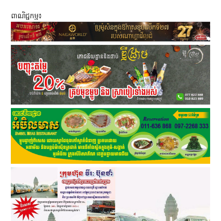
ពាណិជ្ជកម្ម៖