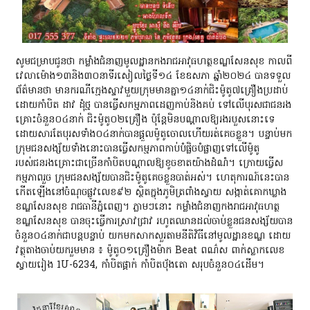
សូមជម្រាបជូនថា​ កម្លាំងជំនាញមូលដ្ឋានកងរាជអាវុធហត្ថខណ្ឌសែនសុខ កាលពី
វេលាម៉ោង១៣និង៣០នាទីរសៀល​ថ្ងៃទី១៤ ខែឧសភា ឆ្នាំ២០២៤​ បានទទួល
ព័ត៌មានថា មានករណីក្មេងស្ទាវមួយក្រុមមានគ្នា១៤នាក់ជិះម៉ូតូ៧គ្រឿងប្រដាប់
ដោយកាំបិត ដាវ ដុំថ្ម បានធ្វើសកម្មភាពដេញកាប់និងគប់ ទៅលើបុរសជាជនរង
គ្រោះចំនួន០៤នាក់ ជិះម៉ូតូ០២គ្រឿង ប៉ុន្តែមិនបណ្តាលឱ្យរងរបួសនោះទេ
ដោយសារតែបុរសទាំង០៤នាក់បានផ្ដួលម៉ូតូចោលហើយរត់គេចខ្លួន។ បន្ទាប់មក
ក្រុមជនសង្ស័យទាំងនោះបានធ្វើសកម្មភាពកាប់បំផ្លិចបំផ្លាញទៅលើម៉ូតូ
របស់ជនរងគ្រោះជាច្រើនកាំបិតបណ្តាលឱ្យខូចខាតយ៉ាងដំណំ។ ក្រោយធ្វើស
កម្មភាពរួច ក្រុមជនសង្ស័យបានជិះម៉ូតូគេចខ្លួនបាត់អស់។ ហេតុការណ៍នេះបាន
កើតឡើងនៅចំណុចផ្លូវលេខ៩២ ស្ថិតក្នុងភូមិត្រពាំងស្វាយ សង្កាត់គោកឃ្លាង
ខណ្ឌសែនសុខ រាជធានីភ្នំពេញ។ ភ្លាមៗនោះ កម្លាំងជំនាញកងរាជអាវុធហត្ថ
ខណ្ឌសែនសុខ បានចុះធ្វើការស្រាវជ្រាវ រហូតឈានដល់ចាប់ខ្លួនជនសង្ស័យបាន
ចំនួន០៤នាក់ជាបន្តបន្ទាប់ យកមកសាកសួរតាមនីតិវិធីនៅមូលដ្ឋានខណ្ឌ ដោយ
វត្ថុតាងចាប់យករួមមាន ៖ ម៉ូតូ០១គ្រឿងម៉ាក Beat ពណ៌ស ពាក់ស្លាកលេខ
ស្វាយរៀង 1U-6234, កាំបិតផ្គាក់ កាំបិតប៉័ងតោ សរុបចំនួន០៤ដើម។