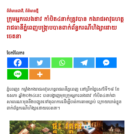
ព័ត៌មានជាតិ
,
ព័ត៌មានថ្មី
ក្រុមអ្នកលេងដាវ កាំបិត៤នាក់ត្រូវបាន កងរាជអាវុធហត្ថ
រាជធានីភ្នំពេញបង្រ្កាបបានពាក់ព័ន្ធករណីហិង្សាដោយ
ចេតនា
ចែករំលែក៖
ភ្នំពេញ៖​ កម្លាំង​កងរាជអាវុធហត្ថរាជធានីភ្នពេញ​ នៅព្រឹកថ្ងៃ​សៅរ៍​ទី​១៨​ ខែ
ឧសភា​ ឆ្នាំ​២០២៤នេះ​ បានបង្ហាញមុខ​ក្រុមអ្នកលេងដាវ កាំបិត៤នាក់​ជា
សាធារណៈ​មុននឹងបញ្ជូនទៅតុលាការ​ដេីម្បីចាត់ការតាមច្បាប់​ ក្រោយឃាត់ខ្លួន​
ពាក់ព័ន្ធករណីហិង្សាដោយចេតនា។