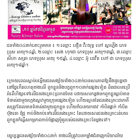
ជនទាំង០៤នាក់នោះរួមមាន ៖ ១.ឈ្មោះ ខឿន វីរៈយុទ្ធ ហៅ ស្វាភ្លើង ភេទ
ប្រុស អាយុ១៤ឆ្នាំ, ២.ឈ្មោះ សេង ហុកជា ភេទប្រុស អាយុ១៣ឆ្នាំ, ៣.ឈ្មោះ
សីហា សត្រា ភេទប្រុស អាយុ ១៥ឆ្នាំ, ៤.ឈ្មោះ អ៊ូ ដេវីត ហៅ ជា ភេទប្រុស
អាយុ១៨ឆ្នាំ។
ក្រោយពេលស្តាប់ចម្លើយជនសង្ស័យទាំង០៤នាក់បានសារភាពឱ្យដឹងដូចគ្នាថា
នៅថ្ងៃកើតហេតុខាងលើ ពួកខ្លួននិងបក្ខពួក១០នាក់ផ្សេងទៀត ពិតជាបានប្រើ
អំពើហិង្សាទៅលើជនរងគ្រោះប្រាកដមែន ដោយសារកន្លងមកពួកខ្លួនធ្លាប់មាន
ទំនាស់ជាមួយក្មេងស្ទាវមួយក្រុមផ្សេងទៀត ហើយស្មានតែជនរងគ្រោះជាភាគី
សត្រូវដែលមានទំនាស់ជាមួយពួកខ្លួន ហើយក៏បានយកដាវ កាំបិតផ្គាក់ កាំបិត
ប៉័ងតោ ដុំថ្ម កាប់និងគប់ទៅលើជនរងគ្រោះ តែដោយសារជនរងគ្រោះរត់គេច
ពួកខ្លួនក៏ធ្វើសកម្មភាពកាប់បំផ្លាញម៉ូតូរបស់ជនរងគ្រោះតែម្ដងទៅ។
បច្ចុប្បន្នជនសង្ស័យទាំង០៤នាក់ ខាងលើត្រូវបានកម្លាំងជំនាញការិយាល័យ