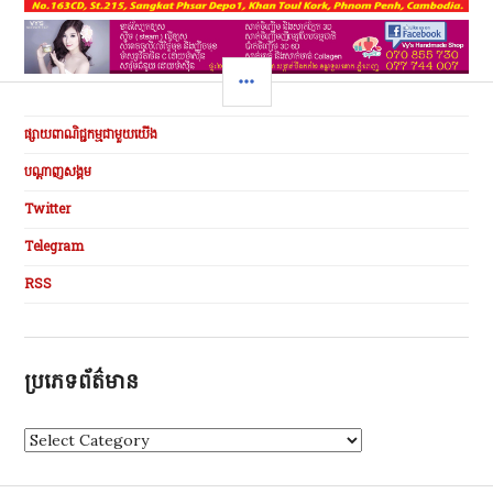
SIDEBAR
ផ្សាយពាណិជ្ជកម្មជាមួយយើង
បណ្ដាញសង្គម
Twitter
Telegram
RSS
ប្រភេទព័ត៌មាន
ប្
រ
ភេ