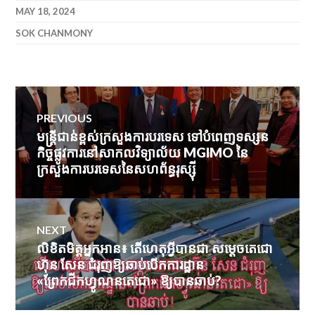
MAY 18, 2024
SOK CHANMONY
Post
PREVIOUS
navigation
មន្រ្តីជាន់ខ្ពស់​ក្រសួង​ការបរទេស​ ទៅបំពេញទស្សន
Previous
កិច្ចផ្លូវការនៅសាកលវិទ្យាល័យ MGIMO នៃ
post:
ក្រសួងការបរទេសនៃសហព័ន្ធរុស្ស៊ី
NEXT
លិខិតមិត្តអ្នកអាន៖ តើហេតុអ្វីបានជា សម្ដេចតេជោ
Next
ហ៊ុន សែន ជំរុញឱ្យឆាប់បើកការដ្ឋាន
post:
«ព្រែកជីកហ្វូណនតេជោ» ឱ្យបានឆាប់?