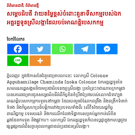
ព័ត៌មានជាតិ
,
ព័ត៌មានថ្មី
សម្តេចធិបតី​ វាយតម្លៃខ្ពស់ចំពោះតួនាទីសកម្មរបស់ឯក
អគ្គរដ្ឋទូតស្រីលង្កាដែលចប់អាណត្តិបេសកកម្ម
ចែករំលែក៖
ភ្នំពេញ​៖​ ក្នុងឱកាសនៃជំនួបជម្រាបលានេះ លោកស្រី​ Colonne
Appuhamilage Chaminda Inoka Colonne ឯកអគ្គរដ្ឋទូតនៃ
សាធារណរដ្ឋសង្គមនិយមប្រជាធិបតេយ្យស្រីលង្កា ប្រចាំព្រះរាជាណាចក្រកម្ពុជា
បានគោរពជម្រាបជូនសម្ដេចធិបតីអំពីកិច្ចខិតខំប្រឹងប្រែងរបស់លោកជំទាវក្នុង
អាណត្តិបេសកកម្មការទូតនៅកម្ពុជា ដែលបានរួមចំណែកពង្រឹង និងពង្រីកទំនាក់
ទំនង និងកិច្ចសហប្រតិបត្តិការរវាងប្រទេសទាំងពីរ លើវិស័យសេដ្ឋកិច្ច
ពាណិជ្ជកម្ម ទេសចរណ៍ និងការលើកលែងទិដ្ឋាការសម្រាប់អ្នកកាន់លិខិត
ឆ្លងដែនការទូត និងផ្លូវការ។ លោកស្រី​ ឯកអគ្គរដ្ឋទូតក៏បានប្តេជ្ញាក្នុងការបន្តជួយ
ផ្សព្វផ្សាយអំពីសក្ដានុពលកម្ពុជាដល់ប្រជាជនស្រីលង្កា។