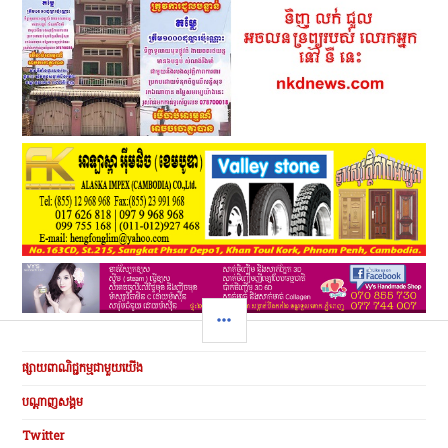
SIDEBAR
ផ្សាយពាណិជ្ជកម្មជាមួយយើង
បណ្ដាញសង្គម
Twitter