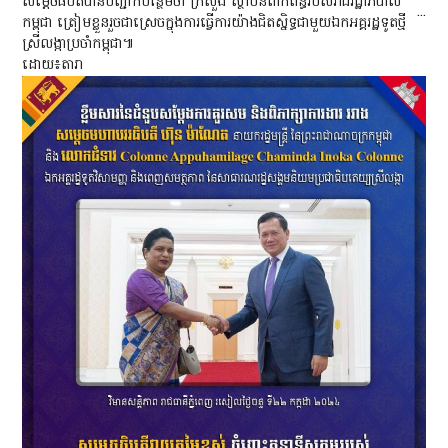
សម្តេចធិបតីបានបញ្ជាក់បន្ថែមថា ក្រសួង ស្ថាប័នពាក់ព័ន្ធរបស់រាជរដ្ឋាភិបាល
...
កម្ពុជា ត្រៀមខ្លួនរួចជាស្រេចក្នុងការធ្វើការយ៉ាងជិតស្និទ្ធជាមួយឯកអគ្គរដ្ឋទូតថ្មី
ស្រីលង្កាប្រចាំកម្ពុជា៕
ដោយ​៖តារា​