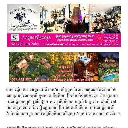
ជាការឆ្លើយតប សម្ដេចធិបតី បានវាយតម្លៃខ្ពស់ចំពោះការចូលរួមចំណែកយ៉ាង
សកម្មរបស់លោកស្រី ក្នុងការពង្រឹងនិងពង្រីកទំនាក់ទំនងការទូត និងកិច្ចសហ
ប្រតិបត្តិការកម្ពុជា-ស្រីលង្កា។ សម្ដេចធិបតីបានបញ្ជាក់ថា ប្រទេសទាំងពីរនៅ
មានលទ្ធភាពជាច្រើនទៀតក្នុងការពង្រឹង និងពង្រីកកិច្ចសហប្រតិបត្តិការលើ
វិស័យសំខាន់ៗ រួមមាន សេដ្ឋកិច្ចនិងពាណិជ្ជកម្ម វប្បធម៌ ទេសចរណ៍ ជាដើម ។