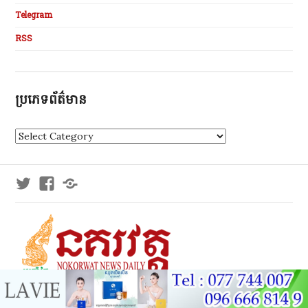
Telegram
RSS
ប្រភេទព័ត៌មាន
ប្
រ
ភេ
ទ
Twitter
Facebook
Telegram
ព័
ត៌
មា
ន