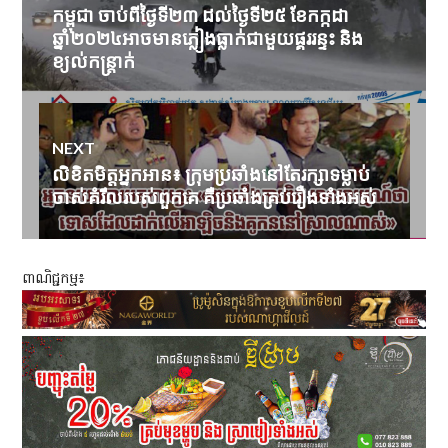
navigation
កម្ពុជា​ ចាប់ពីថ្ងៃទី២៣ ដល់ថ្ងៃទី២៥ ខែកក្កដា
Previous
ឆ្នាំ២០២៤​អាចមានភ្លៀងធ្លាក់ជាមួយផ្គររន្ទះ និង
post:
ខ្យល់កន្ត្រាក់
NEXT
លិខិតមិត្តអ្នកអាន៖ ក្រុមប្រឆាំងនៅតែរក្សាទម្លាប់
Next
ចាស់គំរឹលរបស់ពួកគេ គឺប្រឆាំងគ្រប់រឿងទាំងអស់
post:
ពាណិជ្ជកម្ម៖