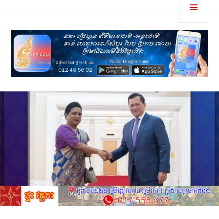
Skip
MEN
នគរដ្រេហ្គន
to
content