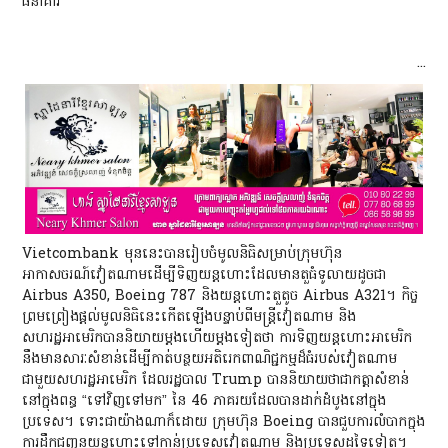
ធនាគារ
...
Vietcombank មុននេះបានរៀបចំមូលនិធិសម្រាប់ក្រុមហ៊ុន
អាកាសចរណ៍វៀតណាមដើម្បីទិញយន្តហោះដែលមានតួធំទូលាយដូចជា
Airbus A350, Boeing 787 និងយន្តហោះតួតូច Airbus A321។ កិច្ច
ព្រមព្រៀងផ្តល់មូលនិធិនេះកើតឡើងបន្ទាប់ពីមន្ត្រីវៀតណាម និង
សហរដ្ឋអាមេរិកបាននិយាយម្តងហើយម្តងទៀតថា ការទិញយន្តហោះអាមេរិក
នឹងមានសារៈសំខាន់ដើម្បីកាត់បន្ថយអតិរេកពាណិជ្ជកម្មដ៏ធំរបស់វៀតណាម
ជាមួយសហរដ្ឋអាមេរិក ដែលរដ្ឋបាល Trump បាននិយាយថាជាកត្តាសំខាន់
នៅក្នុងពន្ធ “ទៅវិញទៅមក” នៃ 46 ភាគរយដែលបានដាក់ដំបូងនៅក្នុង
ប្រទេស។ ទោះជាយ៉ាងណាក៏ដោយ ក្រុមហ៊ុន Boeing បានជួបការលំបាកក្នុង
ការដឹកជញ្ជូនយន្តហោះទៅកាន់ប្រទេសវៀតណាម និងប្រទេសដទៃទៀត។