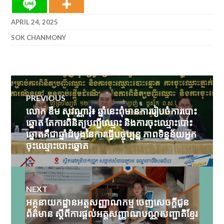
APRIL 24, 2025
SOK CHANMONY
Post
PREVIOUS
navigation
លោក ឌឹម សុវណ្ណារុំ៖ ឆ្នាំនេះពុំមានការរៀបចំការបោះ
Previous
ឆ្នោត តែការពិនិត្យបញ្ជីឈ្មោះ និងការចុះឈ្មោះបោះ
post:
ឆ្នោតគឺជាឆ្នាំដំបូងនៃការធ្វើបច្ចុប្បន្ន ភាពទិន្នន័យអ្នក
ចុះឈ្មោះបោះឆ្នោត
NEXT
អគ្គនាយកដ្ឋានអត្តសញ្ញាណកម្ម ចេញសេចក្តីជូន
Next
ព័ត៌មាន ស្ដីពីការផ្តល់អត្តសញ្ញាណបណ្ណសញ្ជាតិខ្មែរ
post: