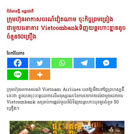
ព័ត៌មានថ្មី
,
អន្តរជាតិ
ក្រុមហ៊ុនអាកាសចរណ៍វៀតណាម ចុះកិច្ចព្រមព្រៀង
ជាមួយធនាគារ Vietcombankទិញយន្តហោះខ្នាតតូច
ចំនួន50គ្រឿង
ចែករំលែក៖
ក្រុមហ៊ុនអាកាសចរណ៍ Vietnam Airlines បានឱ្យដឹងនៅថ្ងៃព្រហស្បតិ៍
នេះថា ខ្លួនបានចុះហត្ថលេខាលើអនុស្សរណៈនៃការយោគយល់ជាមួយធនាគារ
Vietcombank សម្រាប់ការផ្តល់មូលនិធិទិញយន្តហោះធុនតូចចំនួន 50
គ្រឿង។