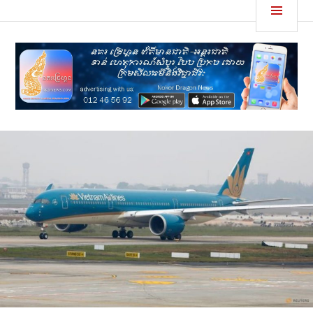
Skip
MEN
នគរដ្រេហ្គន
to
content