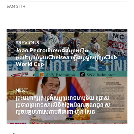
SAM SITH
Post
PREVIOUS
navigation
Joao Pedroទើបមកដល់ភ្លាមស៊ុត
Previous
ចូល២គ្រាប់ជួយChelsea ឡើងវគ្គផ្ដាច់ព្រ័ត្រClub
post:
World Cup
NEXT
ព្រះមហាក្សត្រ ទ្រង់សព្វព្រះរាជហឫទ័យ ប្រោស
Next
ប្រទានព្រះរាជសារលិខិតថ្លែងអំណរគុណជូន ស
post:
ម្តេចអគ្គមហាសេនាបតីតេជោ ហ៊ុន សែន