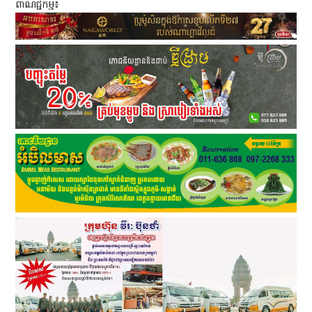
ពាណិជ្ជកម្ម៖