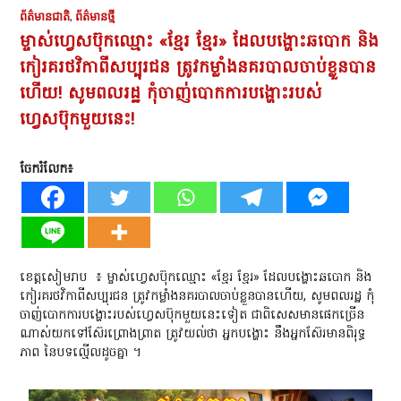
ព័ត៌មានជាតិ
,
ព័ត៌មានថ្មី
ម្ចាស់ហ្វេសប៊ុកឈ្មោះ «ខ្មែរ ខ្មែរ» ដែលបង្ហោះឆបោក និង
កៀរគរថវិកាពីសប្បុរជន ត្រូវកម្លាំងនគរបាលចាប់ខ្លួនបាន
ហើយ! សូមពលរដ្ឋ កុំចាញ់បោកការបង្ហោះរបស់
ហ្វេសប៊ុកមួយនេះ!​
ចែករំលែក៖
ខេត្តសៀមរាប
៖ ម្ចាស់ហ្វេសប៊ុកឈ្មោះ «ខ្មែរ ខ្មែរ» ដែលបង្ហោះឆបោក និង
កៀរគរថវិកាពីសប្បុរជន ត្រូវកម្លាំងនគរបាលចាប់ខ្លួនបានហើយ, សូមពលរដ្ឋ កុំ
ចាញ់បោកការបង្ហោះរបស់ហ្វេសប៊ុកមួយនេះទៀត ជាពិសេសមានផេកច្រើន
ណាស់យកទៅស៊ែរព្រោងព្រាត ត្រូវយល់ថា អ្នកបង្ហោះ នឹងអ្នកស៊ែរមានពិរុទ្ធ
ភាព នៃបទល្មើលដូចគ្នា ។