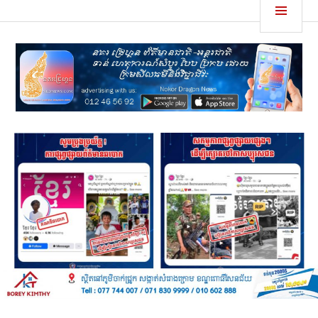
Skip
MEN
នគរដ្រេហ្គន
to
content