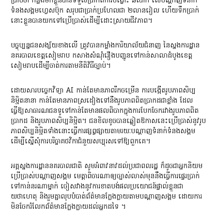
ប្រាប់ថា កន្លងមកខ្លួនបានទទួលប្រាក់ពីការបង្ហោះ ឆបោក លើបណ្តាញទំនាក់
ទំនងសង្គមហ្វេសប៊ុក សរុបជាប្រាក់ប្រហែលជា ២លានរៀល ហើយទឹកប្រាក់
នោះខ្លួនបានយកទៅប្រើប្រាស់ដើម្បីដោះស្រាយជីវភាព។
បច្ចុប្បន្នជនសង្ស័យខាងលើ ត្រូវបានកម្លាំងការិយាល័យជំនាញ នៃស្នងការដ្ឋាន
នគរបាលខេត្តសៀមរាប កសាងសំណុំរឿងបញ្ជូនទៅកាន់សាលាដំបូងខេត្ត
សៀមរាបដើម្បីចាត់ការតាមនីតិវិធីច្បាប់។
ដោយសារបច្ចេកវិទ្យា AI កាន់តែមានភាពរីកចម្រើន ការបង្កើតរូបភាពសិប្ប
និម្មិតនានា កាន់តែមានភាពស្រដៀងទៅនឹងរូបភាពពិតប្រាកដជាខ្លាំង ដែល
ធ្វើឱ្យសាធារណជនទូទៅកាន់តែមានផលពិបាកក្នុងការបែកចែករវាងរូបភាពពិត
ប្រាកដ និងរូបភាពសិប្បនិម្មិត។ ជនខិលខូចបានឆ្លៀតឱកាសនេះប្រើប្រាស់នូវរូប
ភាពសិប្បនិម្មិតទាំងនោះធ្វើការផ្សព្វផ្សាយតាមរយៈបណ្តាញទំនាក់ទំនងសង្គម
ដើម្បីស្នើសុំការបរិច្ចាគថវិកាជំនួយសប្បុរសទៅឱ្យពួកគេ។
អគ្គស្នងការដ្ឋាននគរបាលជាតិ សូមអំពាវនាវដល់ប្រជាពលរដ្ឋ ក៏ដូចជាអ្នកនិយម
ប្រើប្រាស់បណ្តាញសង្គម មេត្តាពិចារណាឲ្យច្បាស់លាស់មុននឹងធ្វើការផ្ទេរប្រាក់
ទៅកាន់នរណាម្នាក់ ចៀសវាងនូវការខាតបង់ផលប្រយោជន៍ផ្ទាល់ខ្លួនជា
យថាហេតុ និងរួមគ្នាលុបបំបាត់ព័ត៌មានក្លែងក្លាយតាមបណ្តាញសង្គម ដោយការ
មិនចែករំលែកព័ត៌មានក្លែងក្លាយដល់អ្នកដទៃ ។