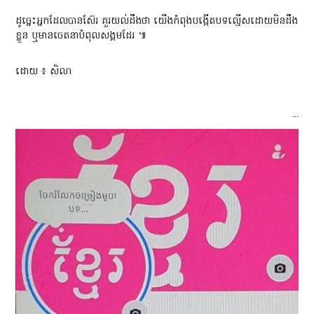
ដូច្នេះអ្នកដែលបានស៊ែរ គួរយល់ដឹងថា យើងកំពុងបង្កើតបទល្មើសដោយមិនដឹង
ខ្លួន ឬមានចេតនាបំពុលសង្គមដែរ ៕
ដោយ ៖ សិលា
...