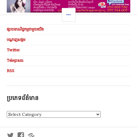
SIDEBAR
ផ្សាយពាណិជ្ជកម្មជាមួយយើង
បណ្ដាញសង្គម
Twitter
Telegram
RSS
ប្រភេទព័ត៌មាន
ប្
រ
ភេ
ទ
Twitter
Facebook
Telegram
ព័