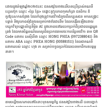
ដោយក្នុងអំឡុងឆ្នាំ២០២៥នេះ ជនសង្ស័យខាងលើបានប្រើប្រាស់គណនី
ហ្វេសប៊ុក ឈ្មោះ «ខ្មែរ ខ្មែរ» បង្ហោះនូវរូបភាពកុមារកំព្រា ជនពិការ ដ៏
គួរឱ្យសោកសង្រែង ដែលកំពុងត្រូវការថវិកាជំនួយពីសប្បុរសជន មកសង្គ្រោះ
បន្ទាន់ និងរូបភាពសុំជំនួយសម្រាប់កងទ័ពជាដើម ដែលបង្កើតឡើងដោយ
បច្ចេកវិទ្យាបញ្ញាសិប្បនិម្មិត AI ក្នុងគោលដៅឆបោកប្រាក់ពីប្រជាពលរដ្ឋស្លូត
ត្រង់ ដែលមានចិត្តអាណិតអាសូរពិតប្រាកដតាមរយៈការបរិច្ចាគថវិកា តាម QR
Code ធនាគារ អេសុីលីដា ឈ្មោះ HONG PHEA (0972388041) និង
ធនាគារ ABA ឈ្មោះ PHEA HONG (005881511) ដែលជាគណនី
ធនាគាររបស់ ឈ្មោះ ហុង ភា សម្រាប់ទទួលប្រាក់ដែលបានមកពីការឧបត្ថម្ភ
នានា។
តាមចម្លើយសារភាពនៅចំពោះមុខសមត្ថកិច្ច ជនសង្ស័យខាងលើ បានបញ្ជាក់