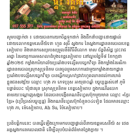
សូមបញ្ជាក់ថា ៖ ដោយបានការយកចិត្តទុកដាក់ និងដឹកនាំបញ្ជាដោយផ្ទាល់
ដោយលោកឧត្តមសេនីយ៍ទោ ហួត សុធី ស្នងការ នៃស្នងការដ្ឋាននគរបាលខេត្ត
សៀមរាប និងមានការសម្របសម្រួលនីតិវិធីពីលោក មាស ច័ន្ទពិសិដ្ឋ ព្រះរាជ
អាជ្ញា នៃអយ្យការអមសាលាដំបូងខេត្តសៀមរាប នៅល្ងាចថ្ងៃទី៨ ខែកក្កដា
ឆ្នាំ២០២៥ កម្លាំងការិយាល័យប្រឆាំងបទល្មើសបច្ចេកវិទ្យា និងកម្លាំងនៃអធិកា
រដ្ឋាននគរបាលស្រុកសូទ្រនិគម បានចូលរួមសហការជាមួយកម្លាំងនាយកដ្ឋាន
ប្រឆាំងបទល្មើសបច្ចេកវិទ្យា បានធ្វើការស្រាវជ្រាវរហូតឈានដល់ការឃាត់
ខ្លួនជនសង្ស័យ ឈ្មោះ ហុង ភា ភេទប្រុស អាយុ៣០ឆ្នាំ បច្ចុប្បន្នរស់នៅ ភូមិ
បន្ទាត់បោះ ឃុំដានរុន ស្រុកសូទ្រនិគម ខេត្តសៀមរាប ក្នុងករណីឆបោក
តាមរយៈបណ្តាញសង្គម ដែលបានបង្កើតគណនីហ្វេសប៊ុកមួយមាន ឈ្មោះ «ខ្មែរ
ខ្មែរ» (ប្រើប្រាស់បច្ចុប្បន្ន) និងគណនីហ្វេសប៊ុកចំនួន០៤ទៀត ដែលមានឈ្មោះ
ហុង ភា, ម៉េសៀមរាប, Ah Su, ម៉ែសៀមរាប។
ប្រតិបត្តិការនេះ បានធ្វើឡើងក្រោមការបញ្ជាផ្ទាល់ពីនាយឧត្តមសេនីយ៍ ស ថេត
អគ្គស្នងការនគរបាលជាតិ ដើម្បីលុបបំបាត់ព័ត៌មានក្លែងក្លាយ ។