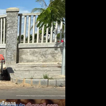
ែងកើតហេតុ