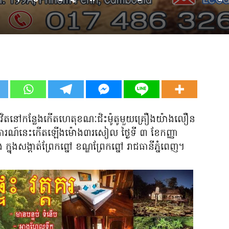
បង់ជីវិតនៅកន្លែងកើតហេតុខណៈជិះម៉ូតូមួយគ្រឿងយ៉ាងលឿន
េតុការណ៍នេះកើតឡើងម៉ោង៣រសៀល ថ្ងៃទី ៣ ខែកញ្ញា
នុងសង្ដាត់ព្រែកព្នៅ ខណ្ឌព្រែកព្នៅ រាជធានីភ្នំពេញ។