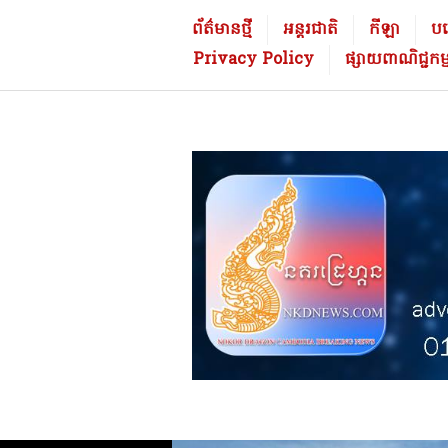
Skip
នគ
ព័ត៌មានថ្មី
អន្តរជាតិ
កីឡា
បច្
to
រដ្
Privacy Policy
ផ្សាយពាណិជ្ជក
content
រេ
ហ្គ
ន