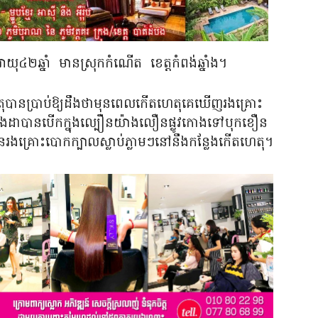
យុ៤២ឆ្នាំ
មានស្រុកកំណើត
ខេត្តកំពង់ឆ្នាំង។
តុបានប្រាប់ឱ្យដឹងថាមុនពេលកើតហេតុគេឃើញរងគ្រោះ
ហុងដាបានបើកក្នុងល្បឿនយ៉ាងលឿនផ្លូវកោងទៅបុកខឿន
នរងគ្រោះបោកក្បាលស្លាប់ភ្លាមៗនៅនឹងកន្លែងកើតហេតុ។