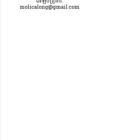
អេឡិចត្រូនិច:
molicalong@gmail.com