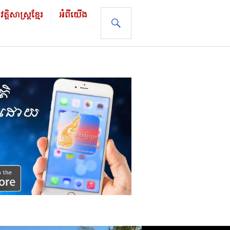
ដិសាស្រ្ដខ្មែរ
អំពីយើង
SEARCH