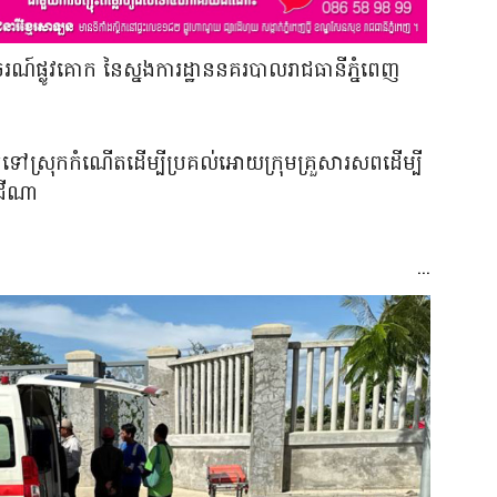
រណ៍ផ្លូវគោក នៃស្នងការដ្ឋាននគរបាលរាជធានីភ្នំពេញ
ៅស្រុកកំណើតដេីម្បីប្រគល់អោយក្រុមគ្រួសារសពដើម្បី
ជីណា
...