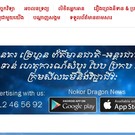
ចេកវិទ្យា
អចលនទ្រព្យ
លិខិត​អ្នក​អាន
រឿងព្រេងនិទាន & ប្រវត្
ម្មជាមួយយើង
បណ្ដាញសង្គម
ទទួលព័ត៌មានតាមសារ