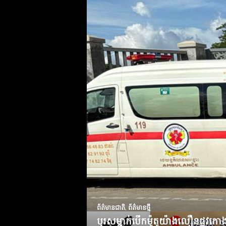
ព័ត៌មានជាតិ
,
ព័ត៌មានថ្មី
បុរសម្នាក់បើកម៉ូតូយ៉ាងលឿនផ្លូវក