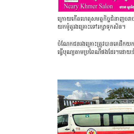
ក្រោយកេីតហេតុសមត្ថកិច្ចជំនាញចរាច
យកម៉ូតូរងគ្រោះទៅរក្សាទុកសិន។
ចំណែកជនរងគ្រោះត្រូវបានគេដឹកយកទ
ធ្វេីបុណ្យតាមប្រពៃណីផងដែរ។ដោយ: