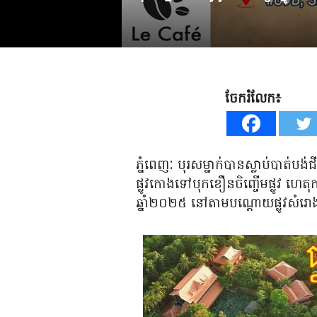
ចែករំលែក៖
ភ្នំពេញៈ បុរសម្នាក់បានស្លាប់បាត់
ផ្លូវកោងទៅបុកខឿនចិញ្ចើមផ្លូវ ហ
ឆ្នាំ២០២៥ នៅតាមបណ្ដោយផ្លូវសំរោង ក្