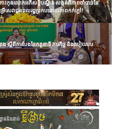
ះកុងលោកអភិសន្តិបណ្ឌិត សង្កត់ពីភាពចាំបាច់នៃ
ងបម្រើសេវាជូនពលរដ្ឋប្រកបដោយភាពកក់ក្តៅ!
្រែង ស្តីពីការបែងចែកតួនាទី ភារកិច្ច និងរបៀបរបប