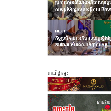
navigation
ប្រកាសមុខតំណែងអភិបាលខេត្តកោ
Previous
ការបន្តថែរក្សាសុខសន្តិភាព និ
post:
NEXT
កិច្ចប្រជុំគណៈអភិបាលខេត្តស្ទឹងត
Next
ការងាររបស់គណៈអភិបាលខេត្ត
post:
ពាណិជ្ជកម្ម៖