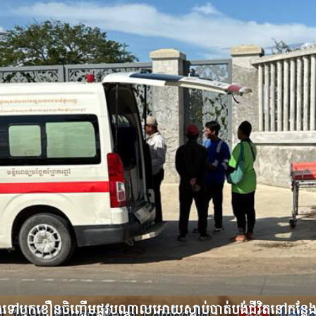
ោងទៅបុកខឿនចិញ្ចើមផ្លូវបណ្ដាលអោយស្លាប់បាត់បង់ជីវិតនៅកន្ល