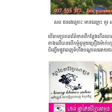
សព ជនរងគ្រោះ មានឈ្មោះ គួរ អា
បើតាមប្រភពព័ត៌មានពីកន្លែងកើតហេ
ខាងលើបានបើកម៉ូតូមួយគ្រឿងម៉ាក់
ចិញ្ចើមផ្លូវពេញទំហឹងបណ្ដាលអោយជ