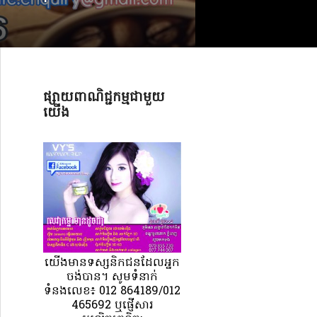
ផ្សាយពាណិជ្ជកម្មជាមួយ
យើង
យេីងមានទស្សនិកជនដែលអ្នក
ចង់បាន។ សូមទំនាក់
ទំនងលេខ៖ 012 864189/012
465692 ឬផ្ញើសារ