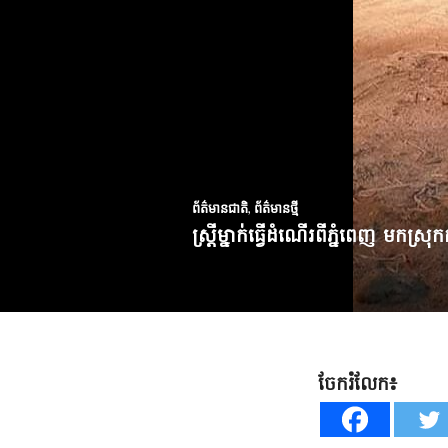
ព័ត៌មានជាតិ
,
ព័ត៌មានថ្មី
ស្ត្រីម្នាក់ធ្វើដំណើរពីភ្នំពេញ មកស
ចែករំលែក៖