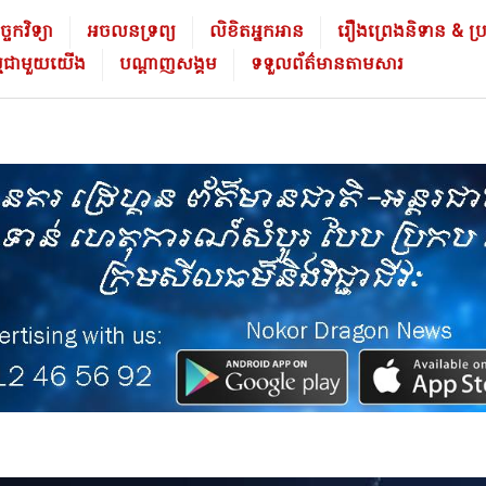
ចេកវិទ្យា
អចលនទ្រព្យ
លិខិត​អ្នក​អាន
រឿងព្រេងនិទាន & ប្រវត្
ម្មជាមួយយើង
បណ្ដាញសង្គម
ទទួលព័ត៌មានតាមសារ