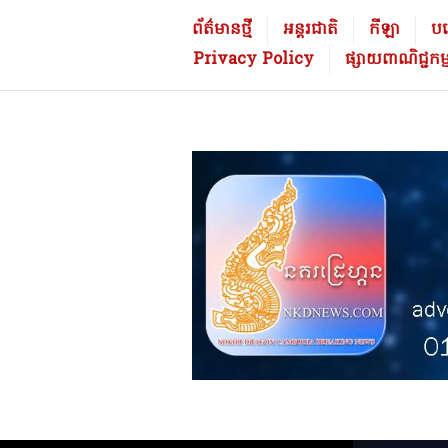
Skip
នគ
ព័ត៌មានថ្មី
អន្តរជាតិ
កីឡា
បច្
to
រដ្
Privacy Policy
ផ្សាយពាណិជ្ជក
content
រេ
ហ្គ
ន