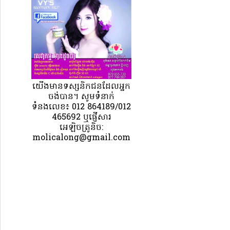
យេីងមានទស្សនិកជនដែលអ្នក
ចង់បាន។ សូមទំនាក់
ទំនងលេខ៖ 012 864189/012
465692 ឬផ្ញើសារ
អេឡិចត្រូនិច:
molicalong@gmail.com