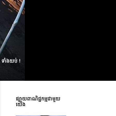
ញ ទាំងយប់ !
ផ្សាយពាណិជ្ជកម្មជាមួយ
យើង