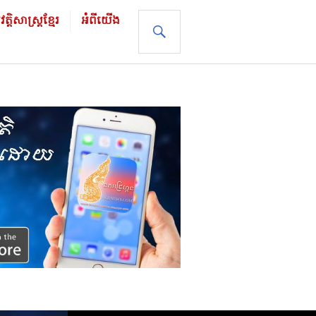
ដិសាស្រ្ដខ្មែរ
អំពីយើង
SEARCH