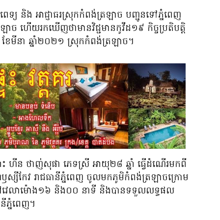
្រុមគ្រូពេទ្យ និង អាជ្ញាធរស្រុកកំពង់ត្រឡាច បញ្ជូនទៅភ្នំពេញ
រឡាច ហើយរកឃើញថាមានវិជ្ជមានកូវីដ១៩ កិច្ចប្រតិបត្តិ
 ខែមីនា ឆ្នាំ២០២១ ស្រុកកំពង់ត្រឡាច។
មោះ ហីន ថាញ់សុផា ភេទស្រី អាយុ២៨ ឆ្នាំ ធ្វើដំណើរមកពី
្ឌឫស្សីកែវ រាជធានីភ្នំពេញ ចូលមកភូមិកំពង់ត្រឡាចក្រោម
ច នៅវេលាម៉ោង១៦ និង០០ នាទី និងបានទទួលលទ្ធផល
ានីភ្នំពេញ។