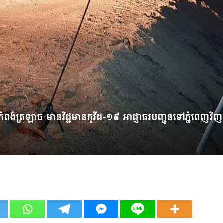
្រុកកំពង់ត្រឡាច មានវិជ្ជមានកូវីដ-១៩ អាជ្ញាធរបញ្ជូនទៅភ្នំពេញវិ