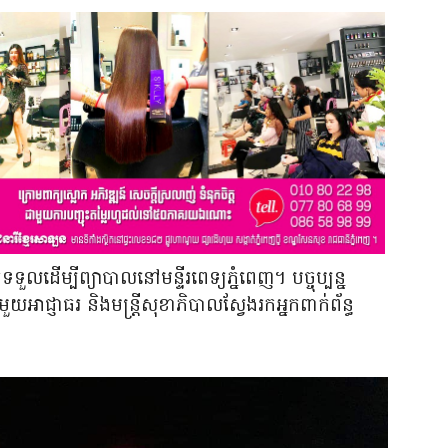
ទួលដើម្បីព្យាបាលនៅមន្ទីរពេទ្យភ្នំពេញ។ បច្ចុប្បន្ន
អាជ្ញាធរ និងមន្ត្រីសុខាភិបាលស្វែងរកអ្នកពាក់ព័ន្ធ