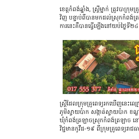
ខេត្តកំពង់ឆ្នាំង, ស្រ្តីម្នាក់ ត្រូវបាក
វិញ បន្ទាប់ពីបានមកដល់ស្រុកកំពង់ត្
ការនេះគឺបានធ្វើឡើងនៅយប់ថ្ងៃទី២៤
ស្រ្តីដែលក្រុមគ្រូពេទ្យរកឃើញនេះឈ្
ភូមិស្វាយប៉ាក សង្កាត់ស្វាយប៉ាក ខណ
ឃុំកំពង់ត្រឡាចស្រុកកំពង់ត្រឡា
វិជ្ជមានកូវីដ-១៩ ពីក្រុមគ្រូពេទ្យរាជធ