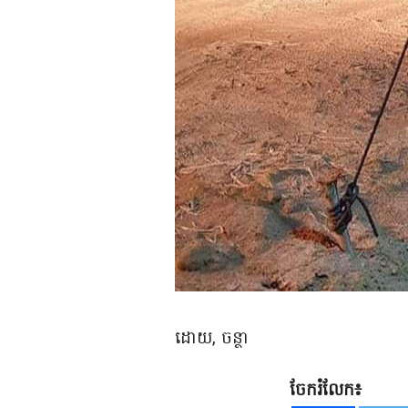
ដោយ, ចន្ថា
ចែករំលែក៖