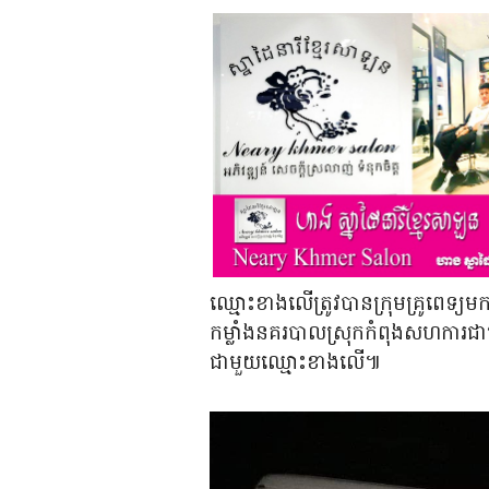
ឈ្មោះខាងលើត្រូវបានក្រុមគ្រូពេទ្យមកទ
កម្លាំងនគរបាលស្រុកកំពុងសហការជាមួយ
ជាមួយឈ្មោះខាងលើ៕