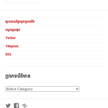
navigation
ផ្សាយពាណិជ្ជកម្មជាមួយយើង
បណ្ដាញសង្គម
Twitter
Telegram
RSS
ប្រភេទព័ត៌មាន
ប្
រ
ភេ
ទ
Twitter
Facebook
Telegram
ព័