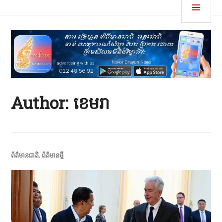
Skip
MEN
នគរដ្រេហ្គន
to
content
Author:
ខេមរា
ព័ត៌មានជាតិ
,
ព័ត៌មានថ្មី