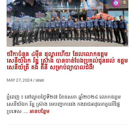
ថវិកាចំនួន ៤ម៉ឺន ដុល្លារហើយ ដែលលោកឧត្តម
សេនីយ៍ឯក រ័ត្ន ស្រ៊ាង បានចាត់ចែងប្រគល់ជូនដល់ ឧត្តម
សេនីយ៍ត្រី គង់ គីនី សម្រាប់ព្យាបាលជំងឺ!
MAY 27, 2024
ខេមរា
ភ្នំពេញ ៖ នៅល្ងាចថ្ងៃទី២៧ ខែឧសភា ឆ្នាំ២០២៤ លោកឧត្តម
សេនីយ៍ឯក រ័ត្ន ស្រ៊ាង មេបញ្ជាការរង កងរាជអាវុធហត្ថលើផ្ទៃ
ប្រទេស …
អាន​បន្ថែម
ថវិកាចំនួន ៤ម៉ឺន ដុល្លារហើយ ដែលលោកឧត្តមស