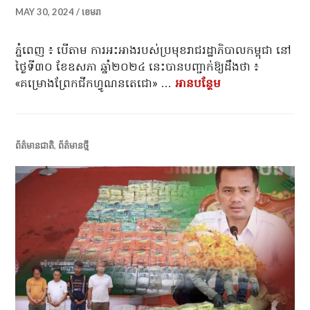
MAY 30, 2024
ខេមរា
ភ្នំពេញ ៖ បើតាម ការអះអាងរបស់ប្រមុខរាជរដ្ឋាភិបាលកម្ពុជា នៅ
ថ្ងៃទី៣០ ខែឧសភា ឆ្នាំ២០២៤ នេះបានបញ្ជាក់ឱ្យដឹងថា ៖
«គម្រោងព្រែកជីកហ្វូណនតេជោ» …
អាន​បន្ថែម
Breaking News! «
ព័ត៌មានជាតិ
,
ព័ត៌មានថ្មី