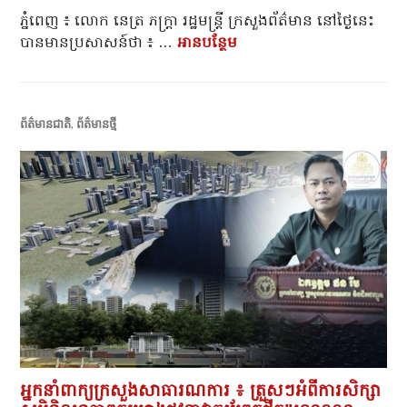
ភ្នំពេញ ៖ លោក នេត្រ ភក្ត្រា រដ្ឋមន្ត្រី ក្រសួងព័ត៌មាន នៅថ្ងៃនេះ
បានមានប្រសាសន៍ថា ៖ …
អាន​បន្ថែម
លោករដ្ឋមន្ត្រីក្រសួងព័ត៌មាន
ព័ត៌មានជាតិ
,
ព័ត៌មានថ្មី
អ្នកនាំពាក្យក្រសួងសាធារណការ ៖ ត្រួសៗអំពីការសិក្សា