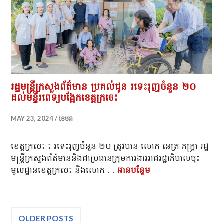
រដ្ឋមន្ត្រីក្រសួងព័ត៌មាន ប្រគល់ជូន រទេះរុញចំនួន ២០
ដល់មន្ទីរពេទ្យបង្អែកខេត្តក្រចេះ
MAY 23, 2024
ខេមរា
ខេត្តក្រចេះ ៖ រទេះរុញចំនួន ២០ ត្រូវបាន លោក នេត្រ ភក្ត្រា រដ្ឋ
មន្ត្រីក្រសួងព័ត៌មាននិងជាប្រធានក្រុមការងាររាជរដ្ឋាភិបាលចុះ
មូលដ្ឋានខេត្តក្រចេះ និងលោក …
អាន​បន្ថែម
រដ្ឋមន្ត្រីក្រសួងព័ត៌ម
Posts
OLDER POSTS