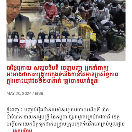
៧ថ្ងៃក្រោយ សម្ដេចធិបតី ចេញបញ្ជា អ្នកនាំពាក្យ
អះអាងថាការបង្ក្រាបក្មេងទំនើងកាន់តែមានប្រសិទ្ធភាព
ក្នុងនោះយុវជន២២៣នាក់ ត្រូវបានឃាត់ខ្លួន!
MAY 30, 2024
ខេមរា
ភ្នំពេញ ៖ បញ្ជាដ៏ម៉ឺងម៉ាត់របស់សម្ដេចមហាបវរធិបតី ហ៊ុន
ម៉ាណែត នាយករដ្ឋមន្រ្តី នៃកម្ពុជា ឱ្យអាជ្ញាធរគ្រប់រាជធានី ខេត្ត
បង្កើនការយកចិត្តទុកដាក់បង្ក្រាបក្រុមក្មេងទំនើងនៅគ្រប់មូលដ្ឋាន
…
អាន​បន្ថែម
៧ថ្ងៃក្រោយ សម្ដេចធិបតី ចេញបញ្ជា អ្នកនាំពាក្យ អះអ