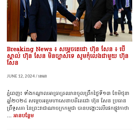
Breaking News ៖ សម្តេចតេជោ ហ៊ុន សែន ៖ បើ
ស្គាល់ ហ៊ុន សែន មិនច្បាស់ទេ សូមកុំលេងជាមួយ ហ៊ុន
សែន
JUNE 12, 2024
ខេមរា
ភ្នំពេញ៖ ទាំងកណ្តាលអាធ្រាត្រឈានចូលព្រឹកថ្ងៃទី១៣ ខែមិថុនា
ឆ្នាំ២០២៤ សម្តេចអគ្គមហាសេនាបតីតេជោ ហ៊ុន សែន ប្រធាន
ព្រឹទ្ធសភា នៃព្រះរាជាណាចក្រកម្ពុជា បានបង្ហោះលើផេកផ្លូវកាថា
…
អាន​បន្ថែម
Breaking News ៖ សម្តេចតេជោ ហ៊ុន សែន ៖ បើស្គ