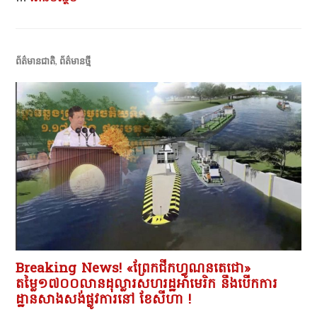
ព័ត៌មានជាតិ
,
ព័ត៌មានថ្មី
Breaking News! «ព្រែកជីកហ្វូណនតេជោ»
តម្លៃ១៧០០លានដុល្លារសហរដ្ឋអាមេរិក នឹងបើកការ
ដ្ឋានសាងសង់ផ្លូវការនៅ ខែសីហា !