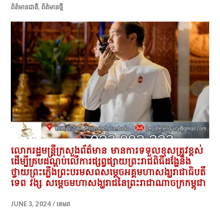
ព័ត៌មានជាតិ
,
ព័ត៌មានថ្មី
លោករដ្ឋមន្ត្រីក្រសួងព័ត៌មាន មានការទទួលខុសត្រូវខ្ពស់
ដើម្បីគ្របដណ្តប់លើការផ្សព្វផ្សាយព្រះរាជពិធីដង្ហែនិង
ថ្វាយព្រះភ្លើងព្រះបរមសពសម្តេចអគ្គមហាសង្ឃរាជាធិបតី
ទេព វង្ស សម្តេចមហាសង្ឃរាជនៃព្រះរាជាណាចក្រកម្ពុជា
JUNE 3, 2024
ខេមរា