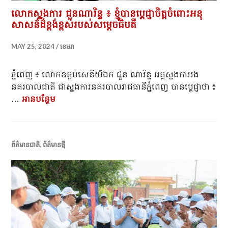
លោកស្នងការ ជួនណារិន្ទ ៖ ខ្ញុំបានប្ដេជ្ញាចិត្តចំពោះអនុ
សាសន៌ដ៌ខ្ពង់ខ្ពស់របស់សម្ដេចធិបតី
MAY 25, 2024
ខេមរា
ភ្នំពេញ ៖ លោកឧត្តមសេនីយ៍ឯក ជួន ណារិន្ទ អគ្គស្នងការរង
នគរបាលជាតិ ជាស្នងការនគរបាលរាជធានីភ្នំពេញ បានប្តេជ្ញាថា ៖
…
អាន​បន្ថែម
លោកស្នងការ ជួនណារិន្ទ ៖ ខ្ញុំបានប្ដេជ្ញាចិត្តចំពោះអន
ព័ត៌មានជាតិ
,
ព័ត៌មានថ្មី