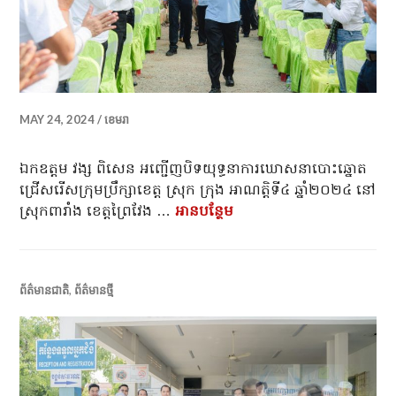
MAY 24, 2024
ខេមរា
ឯកឧត្តម វង្ស ពិសេន អញ្ជើញបិទយុទ្ធនាការឃោសនាបោះឆ្នោត
ជ្រើសរើសក្រុមប្រឹក្សាខេត្ត ស្រុក ក្រុង អាណត្តិទី៤ ឆ្នាំ២០២៤ នៅ
ស្រុកពារាំង ខេត្តព្រៃវែង …
អាន​បន្ថែម
ព័ត៌មានជាតិ
,
ព័ត៌មានថ្មី