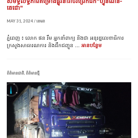
សមិទ្ធិលទ្ធភាពគម្រោងផ្លូវនាវាចរព្រែកជីក”ហ្វូនណន-
តេជោ”
MAY 31, 2024
ខេមរា
ភ្នំពេញ ៖ លោក ផន រឹម អ្នកនាំពាក្យ និងជា អនុរដ្ឋលេខាធិការ
ក្រសួងសាធារណការ និងដឹកជញ្ជូន …
អាន​បន្ថែម
អ្នកនាំពាក្យក្រស
ព័ត៌មានជាតិ
,
ព័ត៌មានថ្មី