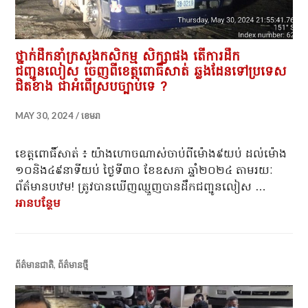
ថ្នាក់ដឹកនាំក្រសួងកសិកម្ម សិក្សាផង តើការដឹក
ជញ្ជូនលៀស ចេញពីខេត្តពោធិ៍សាត់ ឆ្លងដែនទៅប្រទេស
ជិតខាង ជាអំពើស្របច្បាប់ទេ ?
MAY 30, 2024
ខេមរា
ខេត្តពោធិ៍សាត់ ៖ យ៉ាងហោចណាស់ចាប់ពីម៉ោង៩យប់ ដល់ម៉ោង
១០និង៤៩នាទីយប់ ថ្ងៃទី៣០ ខែឧសភា ឆ្នាំ២០២៤ តាមរយៈ
ព័ត៌មានបឋម! ត្រូវបានឃើញឈ្មួញបានដឹកជញ្ជូនលៀស …
អាន​បន្ថែម
ថ្នាក់ដឹកនាំក្រសួងកសិកម្ម សិក្សាផង តើការដឹកជញ្ជូន
ព័ត៌មានជាតិ
,
ព័ត៌មានថ្មី