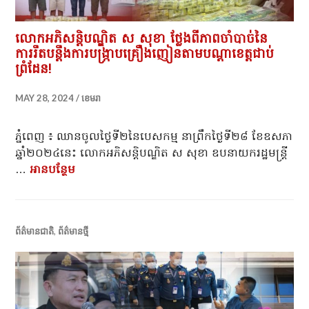
លោកអភិសន្តិបណ្ឌិត ស សុខា ថ្លែងពីភាពចាំបាច់នៃ
ការរឹតបន្តឹងការបង្ក្រាបគ្រឿងញៀនតាមបណ្ដាខេត្តជាប់
ព្រំដែន!
MAY 28, 2024
ខេមរា
ភ្នំពេញ ៖ ឈានចូលថ្ងៃទី២នៃបេសកម្ម នាព្រឹកថ្ងៃទី២៨ ខែឧសភា
ឆ្នាំ២០២៤នេះ លោកអភិសន្តិបណ្ឌិត ស សុខា ឧបនាយករដ្ឋមន្ត្រី
…
អាន​បន្ថែម
លោកអភិសន្តិបណ្ឌិត ស សុខា ថ្លែងពីភាពចាំបាច់នៃការរ
ព័ត៌មានជាតិ
,
ព័ត៌មានថ្មី