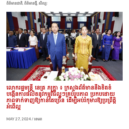
ព័ត៌មានជាតិ
,
ព័ត៌មានថ្មី
,
សិល្បៈ
លោករដ្ឋមន្រ្តី នេត្រ ភក្ត្រា ៖ ក្រសួងព័ត៌មាននឹងខិតខំ
បង្កើនការផលិតនូវកម្មវិធីល្អៗគ្រប់រូបភាព ប្រកបដោយ
ភាពទាក់ទាញឱ្យកាន់តែច្រើន ដើម្បីអប់រំកុមារឱ្យប្រព្រឹត្តិ
អំពើល្អ
MAY 27, 2024
ខេមរា