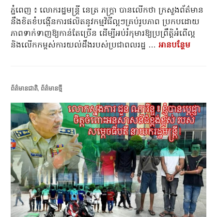
ភ្នំពេញ ៖ លោករដ្ឋមន្រ្តី នេត្រ ភក្ត្រា បានលើកថា ក្រសួងព័ត៌មាន
នឹងខិតខំបង្កើនការផលិតនូវកម្មវិធីល្អៗគ្រប់រូបភាព ប្រកបដោយ
ភាពទាក់ទាញឱ្យកាន់តែច្រើន ដើម្បីអប់រំកុមារឱ្យប្រព្រឹត្តិអំពើល្អ
និងលើកកម្ពស់ការយល់ដឹងរបស់ប្រជាពលរដ្ឋ …
អាន​បន្ថែម
លោករដ្ឋម
ព័ត៌មានជាតិ
,
ព័ត៌មានថ្មី