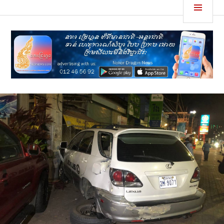
Skip
MEN
នគរដ្រេហ្គន
to
content