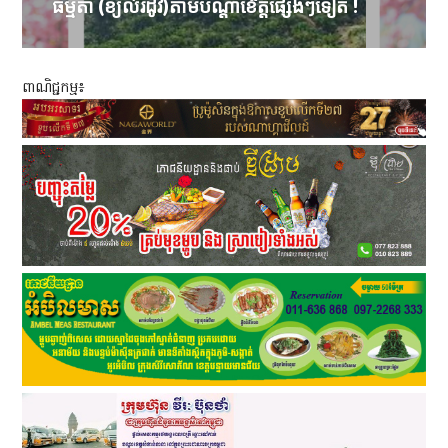
ធម្មតា (ខ្យល់រដូវ)តាមបណ្តាខេត្តផ្សេងៗទៀត !
ពាណិជ្ជកម្ម៖