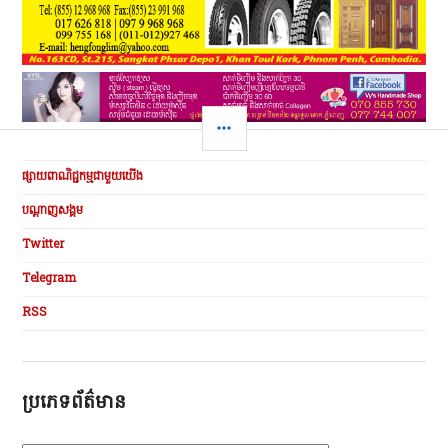
SIDEBAR
ផ្សាយពាណិជ្ជកម្មជាមួយយើង
បណ្ដាញសង្គម
Twitter
Telegram
RSS
ប្រភេទព័ត៌មាន