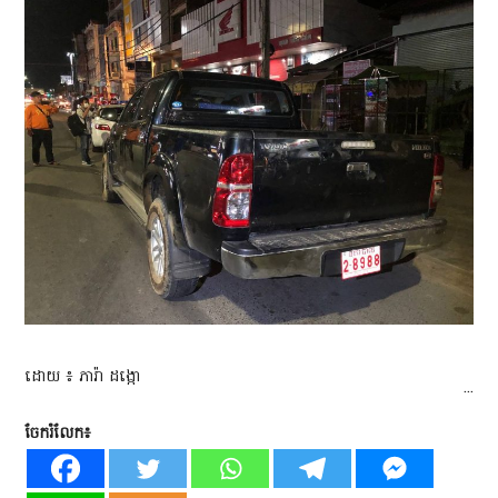
ដោយ​ ៖​ ភារ៉ា​ ដង្កោ
...
ចែករំលែក៖