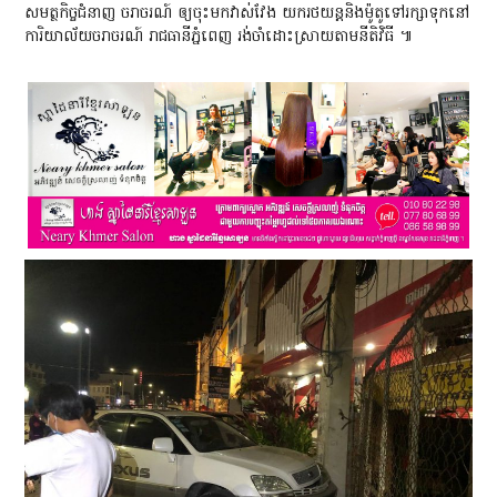
សមត្ថកិច្ចជំនាញ ចរាចរណ៍ ឲ្យចុះមកវាស់វែង យករថយន្តនិងម៉ូតូទៅរក្សាទុកនៅ
ការិយាល័យចរាចរណ៍ រាជធានីភ្នំពេញ រង់ចាំដោះស្រាយតាមនីតិវិធី ៕