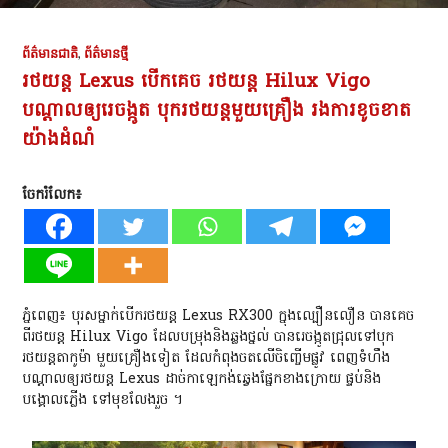
ព័ត៌មានជាតិ
,
ព័ត៌មានថ្មី
រថយន្ត Lexus បេីកគេច រថយន្ត Hilux Vigo
បណ្ដាលឲ្យរេចង្កូត បុករថយន្តមួយគ្រឿង រងការខូចខាត
យ៉ាងដំណំ
ចែករំលែក៖
ភ្នំពេញ៖ បុរសម្នាក់បេីករថយន្ត Lexus RX300 ក្នុងល្បឿនលឿន បានគេច
ពីរថយន្ត Hilux Vigo ដែលបម្រុងនិងឆ្លងថ្នល់ បានរេចង្កូតជ្រុលទៅបុក
រថយន្តតាកូម៉ា មួយគ្រឿងទៀត ដែលកំពុងចតលេីចិញ្ចេីមផ្លូវ ពេញទំហឹង
បណ្ដាលឲ្យរថយន្ត Lexus ដាច់កាឡេកង់ឆ្វេងផ្នែកខាងក្រោយ ផ្ទប់និង
បង្គោលភ្លេីង ទៅមុខលែងរួច ។