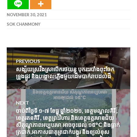
NOVEMBER 30, 2021
SOK CHANMONY
Post
PREVIOUS
navigation
សង្ស័យស្រវឹងស្រាបើករថយន្ត បុករះរបាំងពុះចែក
Previous
ទ្រូងផ្លូវ និងបង្គោលភ្លើងមួយដើមបាក់រាបដល់ដី
post:
NEXT
ចាប់ពីថ្ងៃទី ១-៧ ខែធ្នូ ឆ្នាំ២០២១, ខេត្តមណ្ឌលគិរី ,
Next
ខេត្តរតនគិរី , ខេត្តព្រះវិហារ និងខេត្តឧត្តរមានជ័យ
post:
សីតុណ្ហភាពអប្បបរមា អាចចុះដល់ ១៥°C និងធ្លាក់
ត្រជាក់,អាកាសធាតុត្រជាក់បង្គួរ និងខ្យល់ខុស