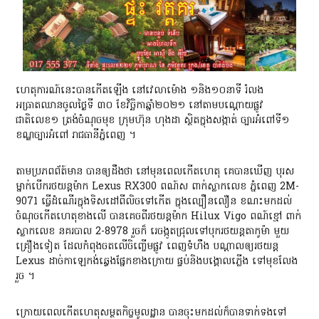
ហេតុការណ៍នេះបានកេីតឡេីង នៅវេលាម៉ោង ១និង១០នាទី រំលង
អធ្រាតឈានចូលថ្ងៃទី ៣០ ខែវិច្ឆិកាឆ្នាំ២០២១ នៅតាមបណ្ដោយផ្លូវ
ជាតិលេខ១ ត្រង់ចំណុចមុខ ក្រុមហ៊ុន ហុងដា ស្ថិតក្នុងសង្កាត់ ច្បារអំពៅទី១
ខណ្ឌច្បារអំពៅ រាជធានីភ្នំពេញ ។
តាមប្រភពព័ត៍មាន បានឲ្យដឹងថា នៅមុនពេលកេីតហេតុ គេបានឃេីញ បុរស
ម្នាក់បេីករថយន្តម៉ាក Lexus RX300 ពណ៍ស ពាក់ស្លាកលេខ ភ្នំពេញ 2M-
9071 ធ្វេីដំណេីរក្នុងទិសដៅពីលិចទៅកេីត ក្នុងល្បឿនលឿន ខណះមកដល់
ចំណុចកេីតហេតុខាងលេី បានគេចពីរថយន្តម៉ាក Hilux Vigo ពណ៍ខ្មៅ ពាក់
ស្លាកលេខ នគរបាល 2-8978 រួចក៏ រេចង្កូតជ្រុលទៅបុករថយន្តតាកូម៉ា មួយ
គ្រឿងទៀត ដែលកំពុងចតលេីចិញ្ចេីមផ្លូវ ពេញទំហឹង បណ្ដាលឲ្យរថយន្ត
Lexus ដាច់កាឡេកង់ឆ្វេងផ្នែកខាងក្រោយ ផ្ទប់និងបង្គោលភ្លេីង ទៅមុខលែង
រួច ។
ក្រោយពេលកេីតហេតុសម្ថតកិច្ចមូលដ្ឋាន បានចុះមកដល់ក៏បានទាក់ទងទៅ