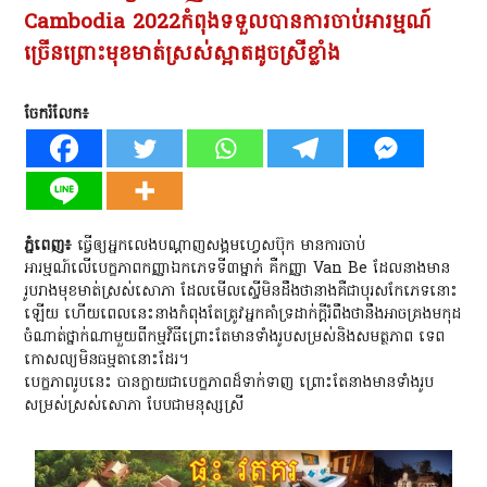
Cambodia 2022កំពុងទទួលបានការចាប់អារម្មណ៍
ច្រើនព្រោះមុខមាត់ស្រស់ស្អាតដូចស្រីខ្លាំង
ចែករំលែក៖
ភ្នំពេញ៖
ធ្វើឲ្យអ្នកលេងបណ្តាញសង្គមហ្វេ
សប៊ុក មានការចាប់
អារម្មណ៍លើបេក្ខភា
ពកញ្ញាឯកភេទទី៣ម្នាក់ គឺកញ្ញា Van Be ដែលនាងមាន
រូបរាងមុខមាត់ស្រស់សោ
ភា ដែលមើលស្ទើមិនដឹងថានាងគឺជាបុ
រសកែភេទនោះ
ឡើយ ហើយពេលនេះនាងកំពុងតែត្រូវអ្នកគាំ
ទ្រដាក់ក្តីរំពឹងថានឹងអាចគ្រងមកុដ
ចំណាត់ថ្នាក់ណាមួយពីកម្មវិធីព្រោះតែមានទាំងរូបសម្រស់និងសមត្ថភាព ទេព
កោសល្យមិនធម្មតានោះដែរ។
បេក្ខភាពរូបនេះ បានក្លាយជាបេក្ខភាពដ៏ទាក់ទាញ ព្រោះតែនាងមានទាំងរូប
សម្រស់ស្រស់សោភា បែបជាមនុស្សស្រី