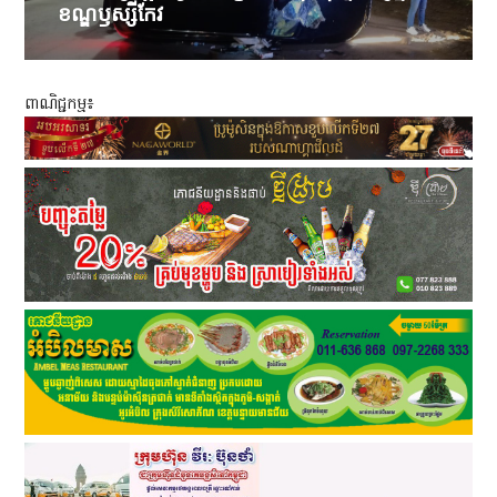
ខណ្ឌឫស្សីកែវ
ពាណិជ្ជកម្ម៖