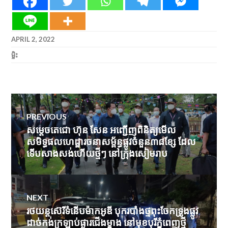
APRIL 2, 2022
ម្លិះ
Post
PREVIOUS
navigation
សម្តេចតេជោ ហ៊ុន សែន អញ្ជើញពិនិត្យមើល
Previous
សមិទ្ធផលហេដ្ឋារចនាសម្ព័ន្ធផ្លូវចំនួន៣៨ខ្សែ ដែល
post:
ទើបសាងសង់ហើយថ្មីៗ នៅក្រុងសៀមរាប
NEXT
រថយន្តស៊េរីទំនើបម៉ាកអូឌី បុករបាំងថ្មពុះចែកទ្រូងផ្លូវ
Next
ដាច់កង់ក្រឡាប់ផ្ងារជើងម្ខាង នៅមុខបុរីភ្នំពេញថ្មី
post: