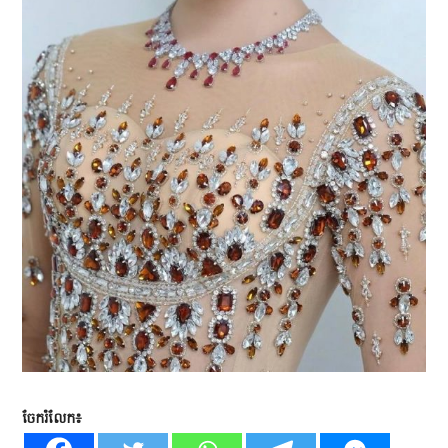
ចែករំលែក៖