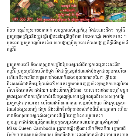
ពិតៗ អត្តចរិករួសរាយរាក់ទាក់ សមត្ថភាពសិល្បៈក៏ល្អ និងចំណេះដឹង។ កម្មវិធី
ប្រកួតផ្តាច់ព្រ័ត្រនឹ
ងត្រូវធ្វើឡើងនៅរាត្រីថ្ងៃទី០៣ ខែមេសាឆ្នាំ ២០២២នេះ ។
មុនពេលប្រកួតបញ្ចប់នេះដែរ តារាបង្ហាញម៉ូតរូបនេះក៏បានបង្ហា
ញពីក្តីរំពឹងខ្ពស់ពី
កម្មវិធី
ប្រកួតខាងលើ និងសន្យាក្នុងការប្រឹងប្រែងឲ្យអស់ពីលទ្ធភាពព្រោះនេះគឺជា
កម្មវិធីប្រកួតប្រជែងលើកដំបូង និងជាក្តីប្រាថ្នាដែលនាងប៉ុងទុ
កជាយូរមកហើយ
ហើយបើទោះបីជាលទ្ធផលយ៉ាងណាក៏នា
ងទទួលយកបានដែរ។ អ្វីដែល
ពិសេសគឺនា
ងនឹងប្រើប្រាស់វេទិការនេះក្នុ
ងការបញ្ចេញសំឡេងក្នុងការបញ្ចប់
ការ
រើសអើងភេទទី៣ផងដែរ។ នាងលើកឡើងដែរថា ពេលនេះនាងបានត្រៀមខ្លួន
រួចជាស្រេចទាំងការហ្វឹកហាត់ដើរបង្ហាញម៉ូដការត្រៀមឈុតពិសេសសម្រាប់ថ្ងៃ
ប្រកួតចុងក្រោយនេះ ហើយនាងពិតជាអរគុណសម្រាប់បងប្អូន និងក្រុមគ្រួសារ
ដែលតែងស្រលាញ់ គាំទ្រ និងលើកទឹកចិត្តនាងចាប់តាំងពីដើ
មរហូតមក ហើយ
នាងនឹងព្យាយាមឲ្យអស់លទ្ធភា
ពដើម្បីបំពេញបំណងមួយនេះ។
គួរបញ្ជាក់ផងដែរថាព្រឹត្តិកា
រណ៍ប្រកួតសម្រស់ភេទ៣នៅកម្ពុជាទ្រង់ទ្រាយធំ
Miss Queen Cambodia ត្រូវបានធ្វើឡើងជាលើកទី២ហើយ ក្រោយពី
វិស័យប្រកួតសម្រស់ទាំងបុ
រស និងនារីក្នុងរយៈពេលប៉ុន្មានឆ្នាំ
ចុងក្រោយនេះមាន