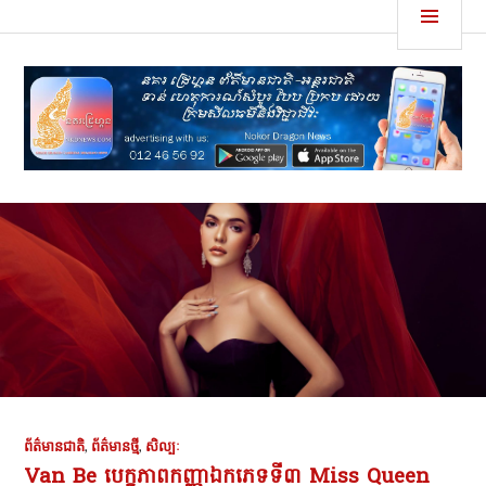
Skip
MEN
នគរដ្រេហ្គន
to
content
ព័ត៌មានជាតិ
,
ព័ត៌មានថ្មី
,
សិល្បៈ
Van Be បេក្ខភាពកញ្ញាឯកភេទទី៣ Miss Queen