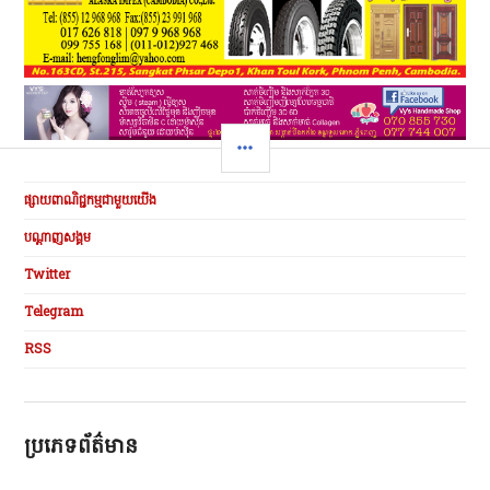
SIDEBAR
ផ្សាយពាណិជ្ជកម្មជាមួយយើង
បណ្ដាញសង្គម
Twitter
Telegram
RSS
ប្រភេទព័ត៌មាន