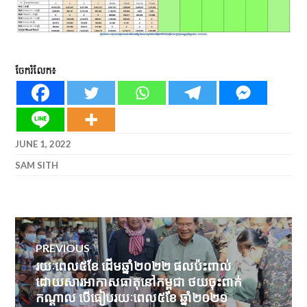
ចែករំលែក៖
JUNE 1, 2022
SAM SITH
Post
PREVIOUS
navigation
រយៈពេល៥ខែ ដើមឆ្នាំ២០២២ ផលប៉ះពាល់
Previous
ដោយសារអាកាសធាតុនៅកម្ពុជា ថយចុះពាក់
post:
កណ្តាល បើធៀបរយៈពេល៥ខែ ឆ្នាំ២០២១