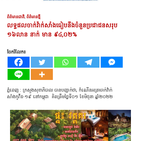
ព័ត៌មានជាតិ
,
ព័ត៌មានថ្មី
លទ្ធផលចាក់វ៉ាក់សាំងធៀបនឹងចំនួនប្រជាជនសរុប
១៦លាន នាក់ មាន ៩៤,០២%
ចែករំលែក៖
ភ្នំពេញ : ក្រសួងសុខាភិបាល បានបញ្ជាក់ថា, កំណេីនអត្រាចាក់វ៉ាក់
សាំងកូវីដ-១៩ នៅកម្ពុជា គិតត្រឹមថ្ងៃទី០១ ខែមិថុនា ឆ្នាំ២០២២