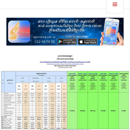
Skip
MEN
នគរដ្រេហ្គន
to
content