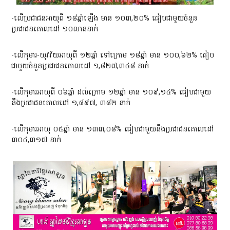
-លើប្រជាជនអាយុពី ១៨ឆ្នាំឡើង មាន ១០៣,២០% ធៀបជាមួយចំនួន
ប្រជាជនគោលដៅ ១០លាននាក់
-លើកុមារ-យុវវ័យអាយុពី ១២ឆ្នាំ ទៅក្រោម ១៨ឆ្នាំ មាន ១០០,៦២% ធៀប
ជាមួយចំនួនប្រជាជនគោលដៅ ១,៨២៧,៣៤៨ នាក់
-លើកុមារអាយុពី ០៦ឆ្នាំ ដល់ក្រោម ១២ឆ្នាំ មាន ១០៩,១៤% ធៀបជាមួយ
នឹងប្រជាជនគោលដៅ ១,៨៩៧, ៣៨២ នាក់
-លើកុមារអាយុ ០៥ឆ្នាំ មាន ១៣៣,០៨% ធៀបជាមួយនឹងប្រជាជនគោលដៅ
៣០៤,៣១៧ នាក់