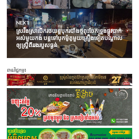
NEXT
ស្រវឹងស្រាបើករថយន្តបុករបាំងថ្មពុះចែកទ្រូងផ្លូវបាក់
Next
អស់មួយកង់ បន្តទៅបុកម៉ូតូមួយគ្រឿងទៀតបណ្ដាល
post:
ឲ្យស្ត្រីពីររងរបួសធ្ងន់
ពាណិជ្ជកម្ម៖