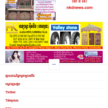
SIDEBAR
ផ្សាយពាណិជ្ជកម្មជាមួយយើង
បណ្ដាញសង្គម
Twitter
Telegram