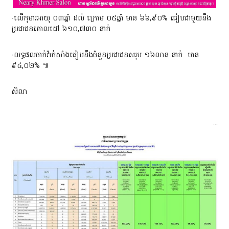
-លើកុមារអាយុ ០៣ឆ្នាំ ដល់ ក្រោម ០៥ឆ្នាំ មាន ៦៦,៩០% ធៀបជាមួយនឹង
ប្រជាជនគោលដៅ ៦១០,៧៣០ នាក់
-លទ្ធផលចាក់វ៉ាក់សាំងធៀបនឹងចំនួនប្រជាជនសរុប ១៦លាន នាក់
មាន
៩៤,០២% ៕
សិលា
...