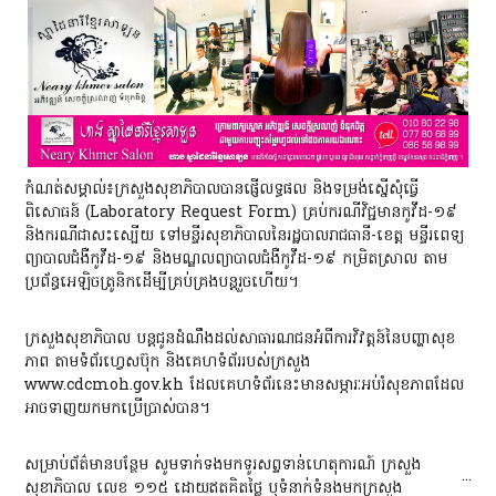
កំណត់សម្គាល់៖ក្រសួងសុខាភិបាលបានផ្ញើលទ្ធផល និងទម្រង់ស្នើសុំធ្វើ
ពិសោធន៍ (Laboratory Request Form) គ្រប់ករណីវិជ្ជមានកូវីដ-១៩
និងករណីជាសះស្បើយ ទៅមន្ទីរសុខាភិបាលនៃរដ្ឋបាលរាជធានី-ខេត្ត មន្ទីរពេទ្យ
ព្យាបាលជំងឺកូវីដ-១៩ និងមណ្ឌលព្យាបាលជំងឺកូវីដ-១៩ កម្រិតស្រាល តាម
ប្រព័ន្ធអេឡិចត្រូនិកដើម្បីគ្រប់គ្រងបន្តរួចហើយ។
ក្រសួងសុខាភិបាល បន្តជូនដំណឹងដល់សាធារណជនអំពីការវិវត្តន៍នៃបញ្ហាសុខ
ភាព តាមទំព័រហ្វេសប៊ុក និងគេហទំព័ររបស់ក្រសួង
www.cdcmoh.gov.kh ដែលគេហទំព័រនេះមានសម្ភារៈអប់រំសុខភាពដែល
អាចទាញយកមកប្រើប្រាស់បាន។
សម្រាប់ព័ត៌មានបន្ថែម សូមទាក់ទងមកទូរសព្ទទាន់ហេតុការណ៍ ក្រសួង
...
សុខាភិបាល លេខ ១១៥ ដោយឥតគិតថ្លៃ ឬទំនាក់ទំនងមកក្រសួង