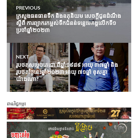
Post
PREVIOUS
navigation
ក្រសួង​ធនធាន​ទឹក​ និង​ឧតុនិយម​ សេចក្តីជូនដំណឹង
Previous
ស្តីពី ការព្យាករកម្ពស់ទឹកជំនន់ទន្លេមេគង្គលើកទី១
post:
ប្រចាំឆ្នាំ២០២៣
NEXT
រូបថតសម្តេចតេជោ ពីឆ្នាំ១៩៨៩ អាយុ ៣៧ឆ្នាំ និង
Next
រូបថតថ្ងៃនេះឆ្នាំ២០២៣ អាយុ ៧១ឆ្នាំ ខុសគ្នា
post:
យ៉ាងណា?
ពាណិជ្ជកម្ម៖