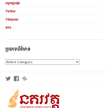
បណ្ដាញសង្គម
Twitter
Telegram
RSS
ប្រភេទព័ត៌មាន
ប្
រ
ភេ
ទ
Twitter
Facebook
Telegram
ព័
ត៌
មា
ន