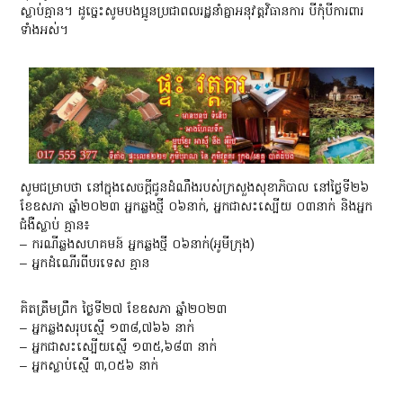
ស្លាប់​​គ្មាន​។​ ដូច្នេះ​សូម​បងប្អូន​ប្រជាពលរដ្ឋ​នាំគ្នា​អនុវត្ត​វិធានការ​ បីកុំ​បីការពារ​
ទាំងអស់​។
សូមជម្រាបថា​ នៅក្នុង​សេចក្ដីជូនដំណឹងរបស់ក្រសួងសុខាភិបាល​ នៅថ្ងៃទី២៦
ខែឧសភា​ ឆ្នាំ​២០២៣​ អ្នកឆ្លង​ថ្មី​ ០៦នាក់,​ អ្នកជាសះស្បើយ​​​​​​​​​​​ ០៣នាក់​ និងអ្នក
ជំងឺស្លាប់​ គ្មាន​៖
– ករណីឆ្លង​សហគមន៍​ អ្នកឆ្លងថ្មី​ ០៦នាក់(អូមីក្រុង)
– អ្នកដំណើរពីបរទេស​ គ្មាន
គិតត្រឹមព្រឹក ថ្ងៃទី២៧ ខែឧសភា​​ ឆ្នាំ២០២៣
– អ្នកឆ្លងសរុបស្មើ ១៣៨,៧៦៦ នាក់
– អ្នកជាសះស្បើយស្មើ ១៣៥,៦៨៣ នាក់
– អ្នកស្លាប់ស្មើ​ ៣,០៥៦ នាក់