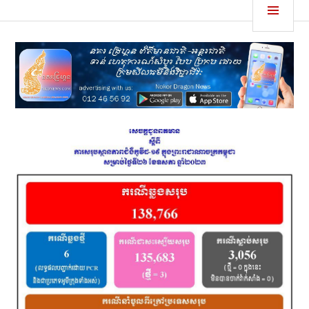
Skip
MEN
នគរដ្រេហ្គន
to
content