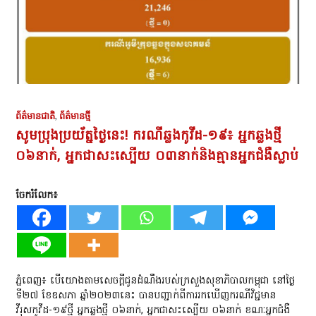
ព័ត៌មានជាតិ
,
ព័ត៌មានថ្មី
​សូមប្រុងប្រយ័ត្ន​ថ្ងៃនេះ! ករណីឆ្លងកូវីដ-១៩៖​ ​​អ្នកឆ្លងថ្មី​​
០៦នាក់,​ អ្នកជាសះស្បើយ​​​​​ ០៣នាក់និងគ្មាន​អ្នកជំងឺស្លាប់​
ចែករំលែក៖
ភ្នំពេញ៖ បើយោងតាមសេចក្ដីជូនដំណឹងរបស់ក្រសួងសុខាភិបាលកម្ពុជា នៅថ្ងៃ​
ទី២៧ ខែឧសភា​​​ ឆ្នាំ២០២៣នេះ​ បានបញ្ជាក់ពីការរកឃើញ​ករណីវិជ្ជមាន
វីរុសកូវីដ-១៩ថ្មី​ អ្នកឆ្លងថ្មី​ ០៦នាក់​,​ ឣ្នកជាសះស្បើយ​​​​​​​​​ ០៦នាក់​ ខណៈអ្នកជំងឺ