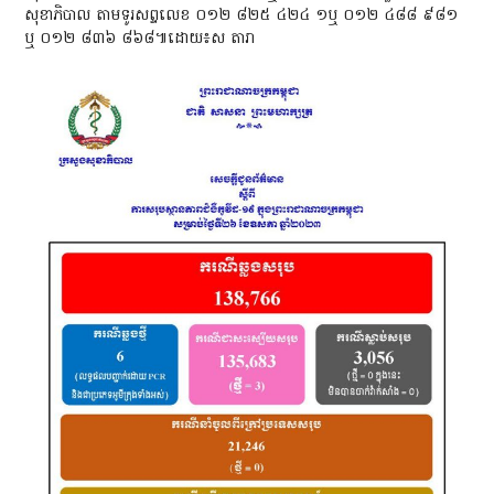
សុខាភិបាល តាមទូរសព្ទលេខ ០១២ ៨២៥ ៤២៤ ១ឬ ០១២ ៤៨៨ ៩៨១
ឬ ០១២ ៨៣៦ ៨៦៨៕ដោយ​៖​ស​ តារា​