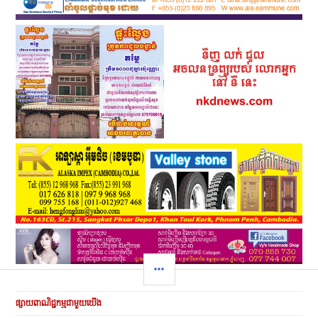
SIDEBAR
ផ្សាយពាណិជ្ជកម្មជាមួយយើង