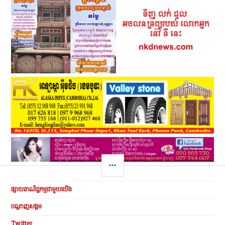
SIDEBAR
ផ្សាយពាណិជ្ជកម្មជាមួយយើង
បណ្ដាញសង្គម
Twitter