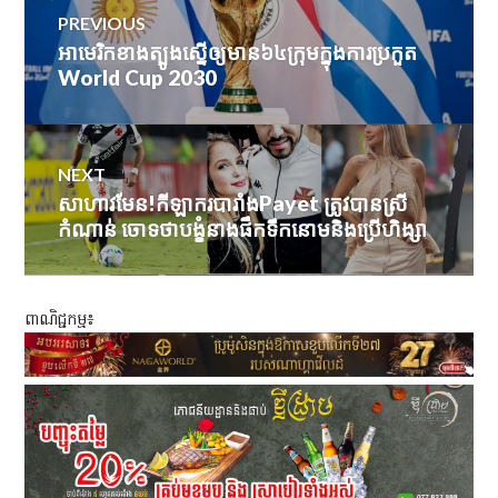
PREVIOUS
navigation
អាមេរិក​ខាង​ត្បូង​ស្នើ​ឲ្យ​មាន​៦៤​ក្រុម​ក្នុង​ការ​ប្រកួត
Previous
World Cup 2030
post:
NEXT
សាហាវមែន!កីឡាករបារាំងPayet ត្រូវបានស្រី
Next
កំណាន់ ចោទថាបង្ខំនាងផឹកទឹកនោមនិងប្រើហិង្សា
post:
ពាណិជ្ជកម្ម៖