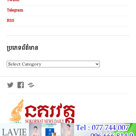
Twitter
Telegram
RSS
ប្រភេទព័ត៌មាន
ប្
រ
ភេ
ទ
Twitter
Facebook
Telegram
ព័
ត៌
មា
ន