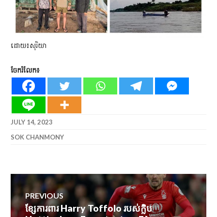
ដោយ៖សុរិយា
ចែករំលែក៖
JULY 14, 2023
SOK CHANMONY
Post
PREVIOUS
navigation
ខ្សែការពារ Harry Toffolo របស់ក្លិប
Previous