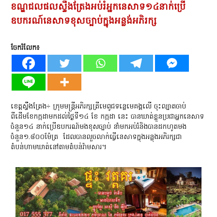
ខណ្ឌជលផលស្ទឹងត្រែងអប់រំអ្នកនេសាទ១៤នាក់ប្រើ
ឧបករណ៍នេសាទខុសច្បាប់ក្នុងអន្លង់អភិរក្ស
ចែករំលែក៖
ខេត្តស្ទឹងត្រែង÷ ក្រុមមន្ត្រីអភិរក្សត្រីមេពូជទន្លេមេគង្គលើ ចុះល្បាតចាប់
ពីដើមខែកក្កដាមកដល់ថ្ងៃទី១៤ ខែ កក្កដា នេះ បានឃាត់ខ្លួនប្រជាអ្នកនេសាទ
ចំនួន១៤ នាក់ប្រើឧបករណ៍មងខុសច្បាប់ នាំមកអប់រំនិងបានដកហូតមង
ចំនួន១.៨០០ម៉ែត្រ ដែលបានលួចលាក់ធ្វើនេសាទក្នុងអន្លុងអភិរក្សជា
តំបន់ហាមឃាត់នៅតាមតំបន់រ៉ាមសារ។