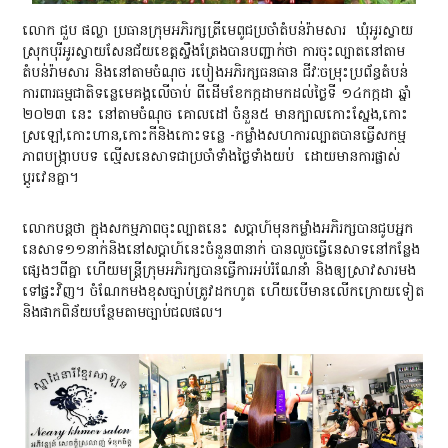
លោក ជួប ផល្លា ប្រធានក្រុមអភិរក្សត្រីមេពូជប្រចាំតំបន់រ៉ាមសារ ឃុំអូរស្វាយ
ស្រុកបុរីអូរស្វាយសែនជ័យខេត្តស្ទឹងត្រែងបានបញ្ជាក់ថា ការចុះល្បាតនៅតាម
តំបន់រ៉ាមសារ និងនៅតាមចំណុច របៀងអភិរក្សធនធាន ជីវៈចម្រុះប្រព័ន្ធតំបន់
ការពារធម្មជាតិទន្លេមេគង្គលើចាប់ ពីដើមខែកក្កដាមកដល់ថ្ងៃទី ១៤កក្កដា ឆ្នាំ
២០២៣ នេះ នៅតាមចំណុច គោលដៅ ចំនួន៥ មានក្បាលកោះស្នែង,កោះ
ស្រឡៅ,កោះហាន,កោះកីនិងកោះទន្លេ -កម្លាំងសហការល្បាតបានធ្វើសកម្ម
ភាពបង្ក្រាបបទ ល្មើសនេសាទជាប្រចាំទាំងថ្ងៃទាំងយប់ ដោយមានការផ្លាស់
ប្តូរវេនគ្នា។
លោកបន្តថា ក្នុងសកម្មភាពចុះល្បាតនេះ សប្តាហ៍មុនកម្លាំងអភិរក្សបានជូបអ្នក
នេសាទ១១នាក់និងនៅសប្តាហ៍នេះចំនួន៣នាក់ បានលួចធ្វើនេសាទនៅកន្លែង
ផ្សេងៗពីគ្នា ហើយមន្ត្រីក្រុមអភិរក្សបានធ្វើការអប់រំណែនាំ និងឲ្យស្រាវសារមង
ទៅផ្ទះវិញ។ ចំណែកមងខុសច្បាប់ត្រូវដកហូត ហើយបើមានលើកក្រោយទៀត
និងផាកពិន័យបន្ថែមតាមច្បាប់ជលផល។