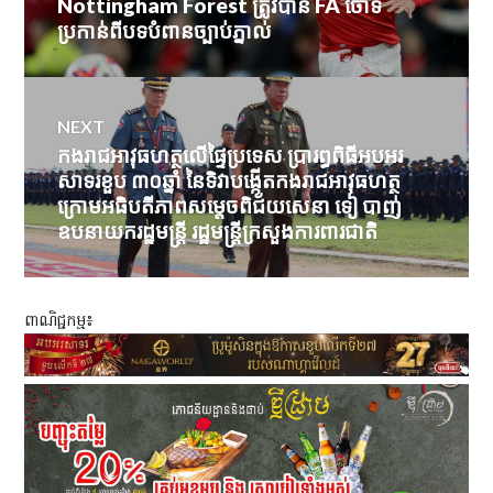
Nottingham Forest ត្រូវបាន FA ចោទ
post:
ប្រកាន់ពីបទបំពានច្បាប់ភ្នាល់
NEXT
កងរាជអាវុធហត្ថលើផ្ទៃប្រទេស ប្រារព្ធពិធីអបអរ
Next
សាទរខួប ៣០ឆ្នាំ នៃទិវាបង្កើតកងរាជអាវុធហត្ថ
post:
ក្រោមអធិបតីភាពសម្តេចពិជ័យសេនា ទៀ បាញ់
ឧបនាយករដ្ឋមន្រ្តី រដ្ឋមន្រ្តីក្រសួងការពារជាតិ
ពាណិជ្ជកម្ម៖