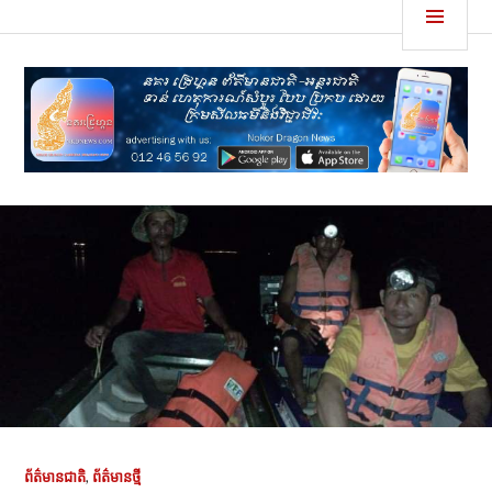
Skip
MEN
នគរដ្រេហ្គន
to
content
ព័ត៌មានជាតិ
,
ព័ត៌មានថ្មី