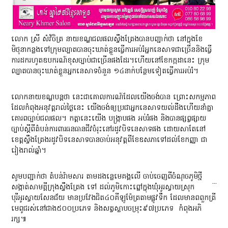
លោក ស្រី សំវិចិត្រ នាយខណ្ឌជលផលស្ទឹងត្រែងបានបញ្ជាក់ថា នៅក្នុងខែ
មិថុនាកន្លងទៅក្រុមល្បាតបានចុះឃាត់ខ្លួនធ្វើការអប់រំអ្នកនេសាទជាច្រើននិងធ្វើ
ការដករហូតឧបករណ៍ខុសច្បាប់ជាច្រើនផងដែរ។ហើយនៅខែកក្កដានេះ ក្រុម
ល្បាតបានចុះឃាត់ខ្លួនអ្នកនេសាទចំនួន ១៤នាក់បន្ថែមទៀតធ្វើការអប់រំ។
លោកនាយខណ្ឌបន្តថា នេះជាគោលការណ៍ដែលយើងចង់បាន ព្រោះសកម្មភាព
ដែលកំពុងអនុវត្តរាល់ថ្ងៃនេះ យើងចង់ឲ្យប្រជាអ្នកនេសាទយល់ដឹងហើយនាំគ្នា
គោរពច្បាប់ជលផល។ កត្តានេះយើង បង្ក្រាបផង អប់រំផង និងបានផ្សព្វផ្សាយ
ច្បាប់ស្ដីពីតំបន់ការពារធនធានជីវចំរុះនៅរដូវបិទនេសាទផង ដោយសាតែនៅ
ខេត្តស្ទឹងត្រែងរដូវបិទនេសាទបានចាប់អនុវត្តពីខែឧសភាទៅដល់ខែកញ្ញា ជា
រៀងរាល់ឆ្នាំ។
សូមបញ្ជាក់ថា តំបន់រ៉ាមសារ តាមដងន្លេមេគង្គលើ ចាប់ចេញពីចំណុចភូមិថ្មី
...
សង្កាត់សាមគ្គីក្រុងស្ទឹងត្រែង ទៅ ដល់ភូមិកោះព្នៅក្នុងឃុំអូរស្វាយស្រុក
បុរីអូរស្វាយសែនជ័យ មានប្រវែងជិត៤០គីឡូម៉ែត្រតាមផ្លូវទឹក ដែលមានពពួកត្រី
មេពូជរស់នៅជាង៥០០ប្រភេទ និងសត្វស្លាបចម្រុះ៩៧ប្រភេទ កំពុងអភិ
រក្ស៕