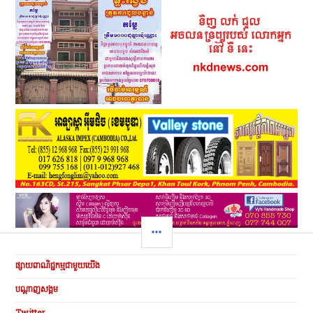
SIDEBAR
ផ្សាយពាណិជ្ជកម្មជាមួយយើង
បណ្ដាញសង្គម