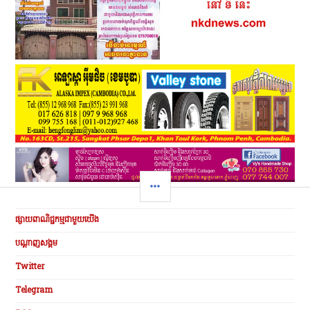
SIDEBAR
ផ្សាយពាណិជ្ជកម្មជាមួយយើង
បណ្ដាញសង្គម
Twitter
Telegram