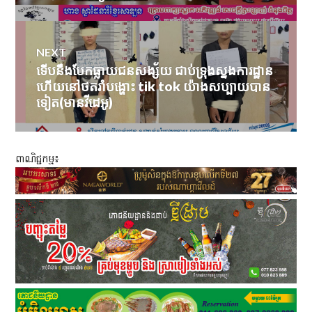
NEXT
ទើបនឹងបែកធ្លាយជនសង្ស័យ ជាប់ទ្រុងស្នងការដ្ឋាន
Next
ហើយនៅថតរាំបង្ហោះ tik tok យ៉ាងសប្បាយបាន
post:
ទៀត(មានវីដេអូ)
ពាណិជ្ជកម្ម៖