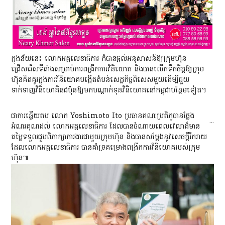
ក្នុងន័យនេះ​ លោកអគ្គលេខាធិការ​ ក៏បានផ្តល់អនុសាសន៍ឱ្យក្រុមហ៊ុន
ជ្រើសរើសទីតាំងសម្រាប់ការពង្រីកការវិនិយោគ និងបានលើកទឹកចិត្តឱ្យក្រុម
ហ៊ុនគិតគូរក្នុងការវិនិយោគបង្កើតតំបន់សេដ្ឋកិច្ចពិសេសមួយដើម្បីជួយ
ទាក់ទាញវិនិយោគិនជប៉ុនឱ្យមកបណ្តាក់ទុនវិនិយោគនៅកម្ពុជាបន្ថែមទៀត។
ជាការឆ្លើយតប លោក Yoshimoto Ito ប្រធានគណៈប្រតិភូបានថ្លែង
...
អំណរគុណដល់​ លោកអគ្គលេខាធិការ ដែលបានចំណាយពេលវេលាដ៏មាន
តម្លៃទទួលជួបពិភាក្សាការងារជាមួយក្រុមហ៊ុន និងបានសម្តែងនូវសេចក្តីរីករាយ
ដែលលោកអគ្គលេខាធិការ​ បានគាំទ្រគម្រោងពង្រីកការវិនិយោគរបស់ក្រុម
ហ៊ុន៕