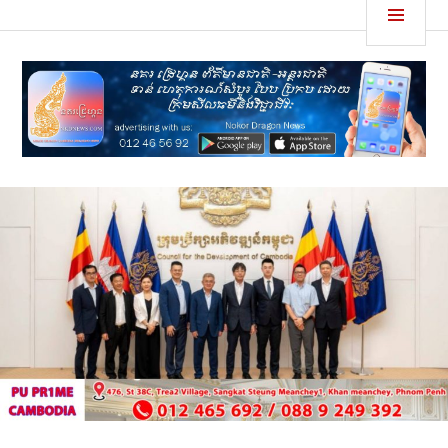
Skip
MEN
នគរដ្រេហ្គន
to
content