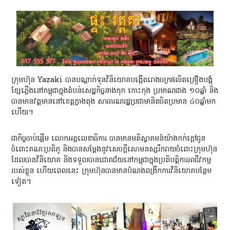
ក្រុមហ៊ុន Yazaki បានបណ្តាក់ទុនវិនិយោគបង្កើតរោងចក្រផលិតគ្រឿងបង្គុំ
ខ្សែភ្លើងនៅកម្ពុជាក្នុងតំបន់សេដ្ឋកិច្ចនាងកុក កោះកុង ប្រមាណជាង ១០ឆ្នាំ និង
បានមានវត្តមាននៅខេត្តក្វាងតុង សាធារណរដ្ឋប្រជាមានិតចិតប្រមាន ៤០ឆ្នាំមក
ហើយ។
ជាកិច្ចចាប់ផ្តើម លោកអគ្គលេខាធិការ​ បានមានមតិស្វាគមន៍យ៉ាងកក់ក្តៅជូន
ចំពោះគណៈប្រតិភូ និងបានសម្តែងនូវសេចក្តីសោមនស្សរីករាយចំពោះក្រុមហ៊ុន
ដែលបានវិនិយោគ និងទទួលបានជោគជ័យនៅកម្ពុជាក្នុងប្រតិបត្តិការអាជីវកម្ម
របស់ខ្លួន ហើយពេលនេះ ក្រុមហ៊ុនបានមានបំណងពង្រីកការវិនិយោគបន្ថែម
ទៀត។