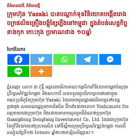
ព័ត៌មានជាតិ
,
ព័ត៌មានថ្មី
ក្រុមហ៊ុន Yazaki បានបណ្តាក់ទុនវិនិយោគបង្កើតរោង
ចក្រផលិតគ្រឿងបង្គុំខ្សែភ្លើងនៅកម្ពុជា​ ក្នុងតំបន់សេដ្ឋកិច្ច
នាងកុក កោះកុង ប្រមាណជាង ១០ឆ្នាំ
ចែករំលែក៖
ភ្នំពេញ​៖​ លោក ជា វុទ្ធី អគ្គលេខាធិការគណៈកម្មាធិការវិនិយោគកម្ពុជានៃក្រុម
ប្រឹក្សាអភិវឌ្ឍន៍កម្ពុជា និងសហការី បានទទួលជួបពិភាក្សាការងារជាមួយ
គណៈប្រតិភូនៃក្រុមហ៊ុន Yazaki ដែលមានមូលដ្ឋានផលិតកម្មនៅខេត្ត
ក្វាងតុង សាធារណរដ្ឋប្រជាមានិតចិន ដឹកនាំដោយលោក Yoshimoto Ito
អគ្គនាយករងក្រុមហ៊ុន និងដោយមានការចូលរួមពីតំណាងក្រុមហ៊ុន
Guangdong Dongfang Investment Co., Ltd. ដែលជាក្រុមហ៊ុន
ដៃគូវិនិយោគនៅប្រទេសចិន​ នៅទីស្តីការក្រុមប្រឹក្សាអភិវឌ្ឍន៍កម្ពុជា​ កាលពី
រសៀលថ្ងៃទី១២ ខែឧសភា ឆ្នាំ២០២៥ម្សិលមិញនេះ​។