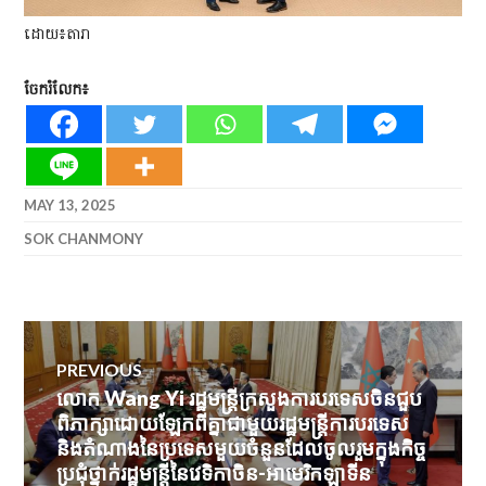
ដោយ​៖តារា​
ចែករំលែក៖
MAY 13, 2025
SOK CHANMONY
Post
PREVIOUS
navigation
លោក Wang Yi រដ្ឋមន្រ្តីក្រសួងការបរទេសចិនជួប
Previous
ពិភាក្សាដោយឡែកពីគ្នាជាមួយរដ្ឋមន្ត្រីការបរទេស
post:
និងតំណាងនៃប្រទេសមួយចំនួនដែលចូលរួមក្នុងកិច្ច
ប្រជុំថ្នាក់រដ្ឋមន្ត្រីនៃវេទិកាចិន-អាមេរិកឡាទីន