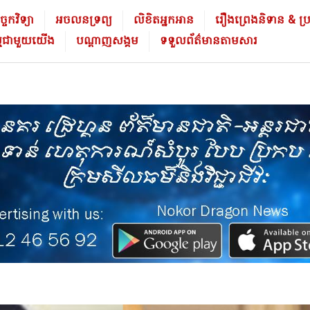
ចេកវិទ្យា
អចលនទ្រព្យ
លិខិត​អ្នក​អាន
រឿងព្រេងនិទាន & ប្រវត្
ម្មជាមួយយើង
បណ្ដាញសង្គម
ទទួលព័ត៌មានតាមសារ