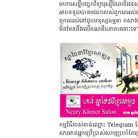
មហាសេដ្ឋីបច្ចេកវិទ្យារុស្ស៊ីដែលនិរទ
អាចទទួលបានមរតករបស់ពួកគេអស់រយៈព
ពួកគេរស់នៅដូចមនុស្សធម្មតា កសាងខ
មិនមែនពឹងលើគណនីធនាគារនោះទេ
កម្មវិធីរបស់គាត់ឈ្មោះ Telegram 
សារមានអ្នកប្រើប្រាស់សកម្មប្រចាំខ