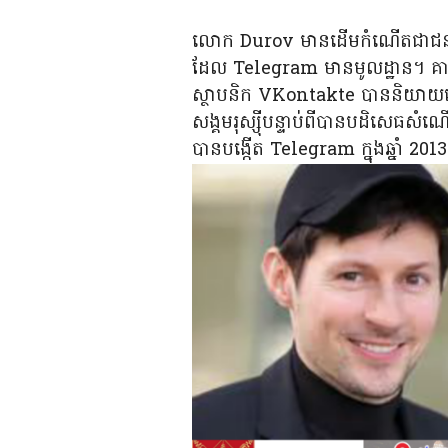
លោក Durov មានដើមកំណើតជាជនជាតិរុ
ដែល Telegram មានមូលដ្ឋាន។ គាត់ម
ស្ថាបនិក VKontakte បាននិយាយនៅក
សង្គមរុស្ស៊ីបន្ទាប់ពីបានបដិសេធសំណើរ
បានបង្កើត Telegram ក្នុងឆ្នាំ 20