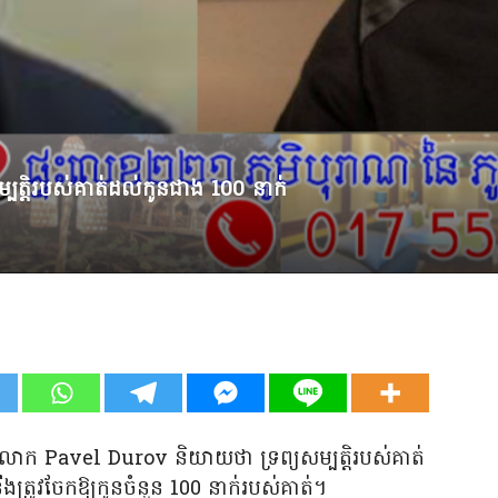
បត្តិរបស់គាត់ដល់កូនជាង 100 នាក់
m លោក Pavel Durov និយាយថា ទ្រព្យសម្បត្តិរបស់គាត់
ឹងត្រូវចែកឱ្យកូនចំនួន 100 នាក់របស់គាត់។