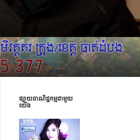
ផ្សាយពាណិជ្ជកម្មជាមួយ
យើង