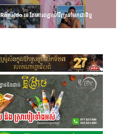
តិ Ronaldo ទេ តែគោរពគ្នាទៅវិញទៅមកជានិច្ច