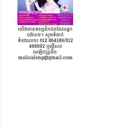
យេីងមានទស្សនិកជនដែលអ្នក
ចង់បាន។ សូមទំនាក់
ទំនងលេខ៖ 012 864189/012
465692 ឬផ្ញើសារ
អេឡិចត្រូនិច:
molicalong@gmail.com