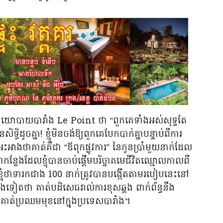
នយោបាយបារាំង Le Point ថា “ពួកគេទាំងអស់សុទ្ធតែ
ទ្ធិដូចគ្នា! ខ្ញុំមិនចង់ឱ្យពួកគេបែកបាក់គ្នាបន្ទាប់ពីការ
ះអាងថាគាត់គឺជា “ឪពុកផ្លូវការ” នៃកូនប្រាំមួយនាក់ដែល
ែលជាកន្លែងដែលខ្ញុំបានចាប់ផ្តើមបរិច្ចាគមេជីវិតឈ្មោលកាលពី
្រាប់ខ្ញុំថាទារកជាង 100 នាក់ត្រូវបានបង្កើតតាមរបៀបនេះនៅ
ម្តងទៀតថា គាត់បដិសេធរាល់ការខុសឆ្គង ពាក់ព័ន្ធនឹង
 ដែលគាត់ប្រឈមមុខនៅក្នុងប្រទេសបារាំង។