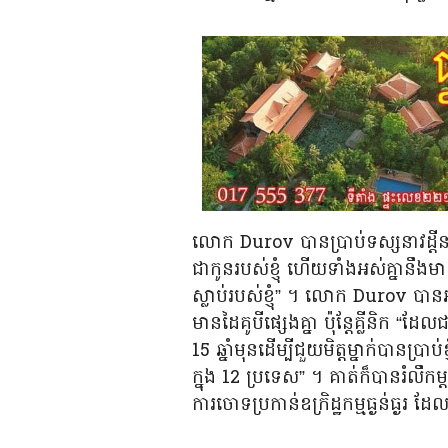
លោក Durov បានប្រាប់ទស្សនាវដ្តី
ជាកូនរបស់ខ្ញុំ ហើយទាំងអស់គ្នានឹងមានសិ
ស្លាប់របស់ខ្ញុំ” ។ លោក Durov បានអ
មានដៃគូបីផ្សេងគ្នា ប៉ុន្តែគ្លីនិក “ដ
15 ឆ្នាំមុនដើម្បីជួយមិត្តម្នាក់បានប
ក្នុង 12 ប្រទេស” ។ គាត់ក៏បានរំលឹក
ការចោទប្រកាន់ឧក្រិដ្ឋកម្មធ្ងន់ធ្ងរ