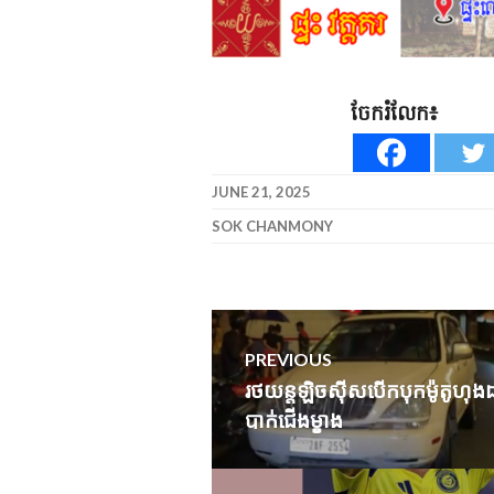
ចែករំលែក៖
JUNE 21, 2025
SOK CHANMONY
Post
PREVIOUS
navigation
រថយន្ត​ឡិចស៊ីស​បេីក​បុក​ម៉ូតូ​ហុងដា​
Previous
បាក់​ជើង​ម្ខាង​
post: