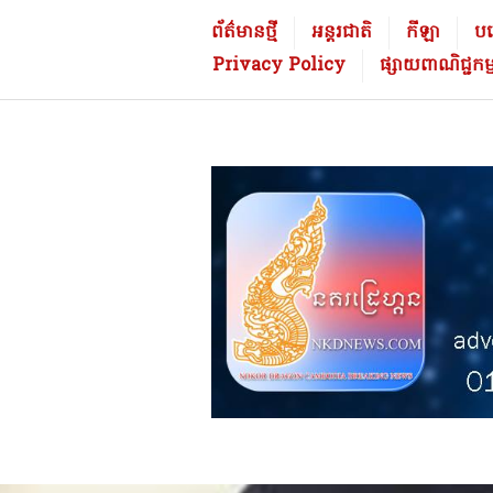
Skip
នគ
ព័ត៌មានថ្មី
អន្តរជាតិ
កីឡា
បច្
to
រដ្
Privacy Policy
ផ្សាយពាណិជ្ជក
content
រេ
ហ្គ
ន