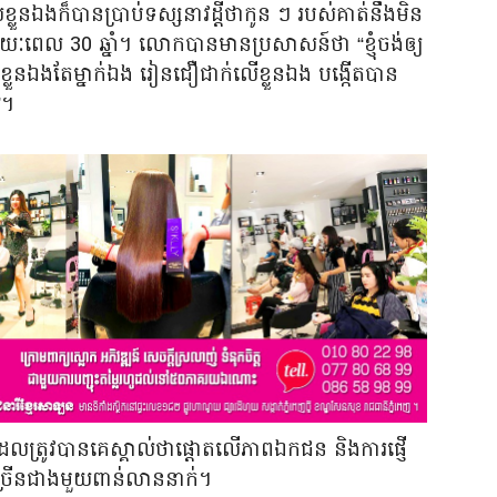
េសខ្លួនឯងក៏បានប្រាប់ទស្សនាវដ្តីថាកូន ៗ របស់គាត់នឹងមិន
េល 30 ឆ្នាំ។ លោកបានមានប្រសាសន៍ថា “ខ្ញុំចង់ឲ្យ
្លួនឯងតែម្នាក់ឯង រៀនជឿជាក់លើខ្លួនឯង បង្កើតបាន
”។
ដែលត្រូវបានគេស្គាល់ថាផ្តោតលើភាពឯកជន និងការផ្ញើ
ែច្រើនជាងមួយពាន់លាននាក់។