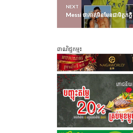
NEXT
Messi ថាគាត់មិនមែនជាមិត្តភក្
Next
post:
ពាណិជ្ជកម្ម៖