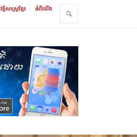
ដិសាស្រ្ដខ្មែរ
អំពីយើង
SEARCH