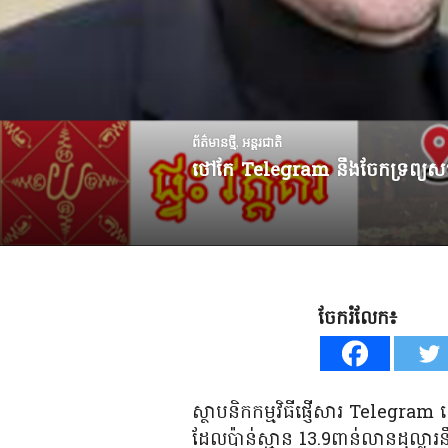
ព័ត៌មានថ្មី
,
អន្តរជាតិ
ថៅកែ Telegram នឹងចែកទ្រព្យសម្
ចែករំលែក៖
ស្ថាបនិកកម្មវិធីផ្ញើសារ Telegra
ដែលប៉ាន់ស្មាន 13.9ពាន់លានដុល្លារន