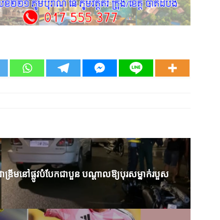
ឌ្រីម​នៅ​ផ្លូវ​បំបែក​ជាបួន​ បណ្ដាល​ឱ្យបុរស​ម្នាក់​របួស​