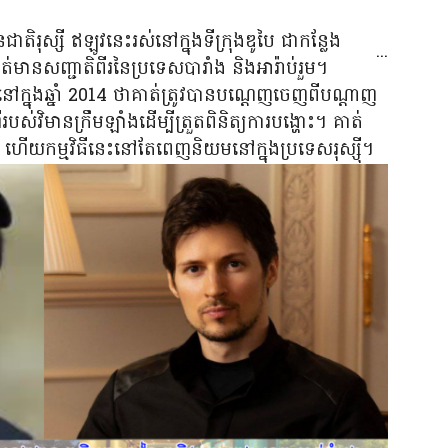
ស្សី ឥឡូវនេះរស់នៅក្នុងទីក្រុងឌូបៃ ជាកន្លែង
...
ានសញ្ជាតិពីរនៃប្រទេសបារាំង និងអារ៉ាប់រួម។
្នុងឆ្នាំ 2014 ថាគាត់ត្រូវបានបណ្តេញចេញពីបណ្តាញ
បស់វិមានក្រឹមឡាំងដើម្បីត្រួតពិនិត្យការបង្ហោះ។ គាត់
13 ហើយកម្មវិធីនេះនៅតែពេញនិយមនៅក្នុងប្រទេសរុស្ស៊ី។