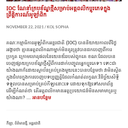
IOC ណែនាំក្របខ័ណ្ឌថ្មីសម្រាប់អត្តពលិកប្តូរភេទក្នុង
ព្រឹត្តិការណ៍អូឡាំពិក
NOVEMBER 22, 2021
KOL SOPHA
គណៈកម្មាធិការអូឡាំពិកអន្តរជាតិ (IOC) បាននិយាយកាលពីថ្ងៃ
អង្គារថា គ្មានអត្តពលិកណាម្នាក់មិនគួរត្រូវបានដកចេញពីការ
ប្រកួត ក្រោមហេតុផលនៃយេនឌ័ររបស់ពួកគេ ខណៈដែលបាន
ចេញផ្សាយក្របខ័ណ្ឌថ្មីស្តីពីការដាក់បញ្ចូលអ្នកប្តូរភេទ។ ទោះជា
យ៉ាងណាក៏ដោយស្ថាប័នគ្រប់គ្រងមួយនេះបានបន្ថែមថា វាមិនស្ថិត
ក្នុងជំហរក្នុងការចេញបទប្បញ្ញត្តិដែលកំណត់លក្ខណៈវិនិច្ឆ័យសិទ្ធិ
ទទួលបានសម្រាប់គ្រប់កីឡានោះទេ ដោយទុកឱ្យទៅសហព័ន្ធ
ដើម្បីកំណត់ថា តើអត្តពលិកមានអត្ថប្រយោជន៍មិនសមាមាត្រឬ
យ៉ាងណា? …
អាន​បន្ថែម
IOC ណែនាំក្របខ័ណ្ឌថ្មីសម្រាប់អត្តពលិកប្តូរភ
កីឡា
,
ព័ត៌មានថ្មី
,
អន្តរជាតិ