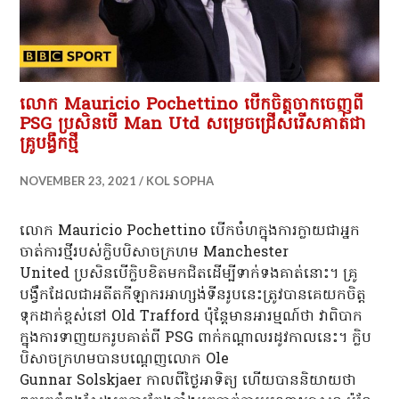
លោក Mauricio Pochettino បើកចិត្តចាកចេញពី
PSG ប្រសិនបើ Man Utd សម្រេចជ្រើសរើសគាត់ជា
គ្រូបង្វឹកថ្មី
NOVEMBER 23, 2021
KOL SOPHA
លោក Mauricio Pochettino បើកចំហក្នុងការក្លាយជាអ្នក
ចាត់ការថ្មីរបស់ក្លិបបិសាចក្រហម Manchester
United ប្រសិនបើក្លិបខិតមកជិតដើម្បីទាក់ទងគាត់នោះ។ គ្រូ
បង្វឹកដែលជាអតីតកីឡាករអាហ្សង់ទីនរូបនេះត្រូវបានគេយកចិត្ត
ទុកដាក់ខ្ពស់នៅ Old Trafford ប៉ុន្តែមានអារម្មណ៍ថា វាពិបាក
ក្នុងការទាញយករូបគាត់ពី PSG ពាក់កណ្តាលរដូវកាលនេះ។ ក្លិប
បិសាចក្រហមបានបណ្តេញលោក Ole
Gunnar Solskjaer កាលពីថ្ងៃអាទិត្យ ហើយបាននិយាយថា