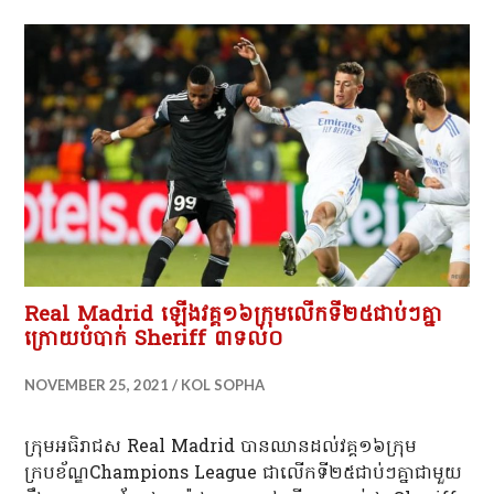
Real Madrid ឡើងវគ្គ១៦ក្រុមលើកទី២៥ជាប់ៗគ្នា
ក្រោយបំបាក់ Sheriff ៣ទល់០
NOVEMBER 25, 2021
KOL SOPHA
ក្រុមអធិរាជស Real Madrid បាន​ឈាន​ដល់​វគ្គ១៦ក្រុម
ក្របខ័ណ្ឌChampions League ជា​លើក​ទី២៥ជាប់ៗ​គ្នា​ជាមួយ​