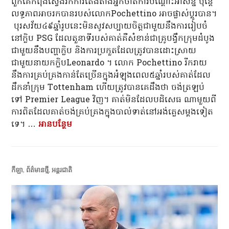
ពួកគេកំពុងស្វែងរកការតែងតាំងអ្នកចាត់ការបណ្តោះអាសន្ន ប៉ុន្តែ​
លទ្ធភាព​អាច​រក​បាន​របស់លោកPochettino អាច​ផ្លាស់​ប្តូរបាន។
បុរសវ័យ៤៩ឆ្នាំរូបនេះមិនសូវសប្បាយចិត្តជាមួយនឹងការរៀបចំ
នៅក្លិប PSG ដែលតួនាទីរបស់គាត់គឺសំខាន់ជាគ្រូបង្វឹកក្រុមដំបូង
ជាមួយនឹងបញ្ហាក្លិប និងការប្រកួតដែលត្រូវបានដោះស្រាយ
ជាមួយនាយកក្លិបLeonardo ។ លោក Pochettino រីករាយ
នឹងការគ្រប់គ្រងកាន់តែច្រើនក្នុងអំឡុងពេល៥ឆ្នាំរបស់គាត់ដែល
ដឹកនាំក្រុម Tottenham ហើយត្រូវបានគេដឹងថា ចង់ត្រឡប់
ទៅ Premier League វិញ។ គាត់មិនដែលបដិសេធ ណាមួយពី
ការពិតដែលគាត់ចង់គ្រប់គ្រងក្នុងបាល់ទាត់នៅអង់គ្លេសម្តងទៀត
ទេ។ …
អាន​បន្ថែម
លោក Mauricio Pochettino បើកចិត្តចាកចេញព
កីឡា
,
ព័ត៌មានថ្មី
,
អន្តរជាតិ