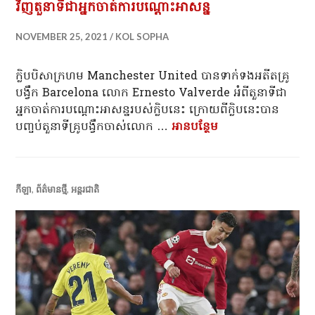
វិញតួនាទីជាអ្នកចាត់ការបណ្តោះអាសន្ន
NOVEMBER 25, 2021
KOL SOPHA
ក្លិបបិសាក្រហម Manchester United បានទាក់ទងអតីតគ្រូ
បង្វឹក Barcelona លោក Ernesto Valverde អំពីតួនាទីជា
អ្នកចាត់ការបណ្តោះអាសន្នរបស់ក្លិបនេះ ក្រោយពីក្លិបនេះបាន
បញ្ចប់តួនាទីគ្រូបង្វឹកចាស់លោក …
អាន​បន្ថែម
Man Utd ទាក់ទងលោក
កីឡា
,
ព័ត៌មានថ្មី
,
អន្តរជាតិ