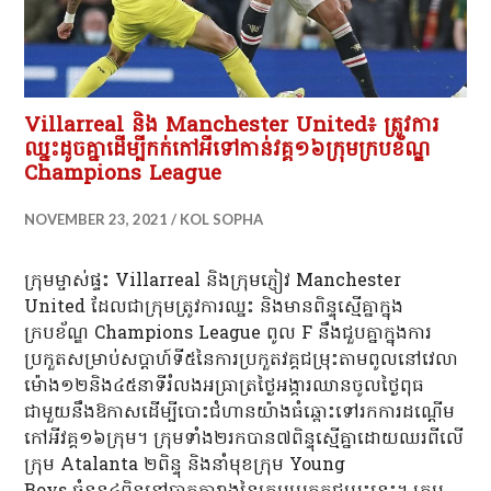
Villarreal និង Manchester United៖ ត្រូវការ
ឈ្នះដូចគ្នាដើម្បីកក់កៅអីទៅកាន់វគ្គ១៦ក្រុមក្របខ័ណ្ឌ
Champions League
NOVEMBER 23, 2021
KOL SOPHA
ក្រុមម្ចាស់ផ្ទះ Villarreal និងក្រុមភ្ញៀវ Manchester
United ដែលជាក្រុមត្រូវការឈ្នះ និងមានពិន្ទុស្មើគ្នាក្នុង
ក្របខ័ណ្ឌ Champions League ពូល F នឹងជួបគ្នាក្នុងការ
ប្រកួតសម្រាប់សប្តាហ៍ទី៥នៃការប្រកួតវគ្គជម្រុះតាមពូលនៅវេលា
ម៉ោង១២និង៤៥នាទីរំលងអធ្រាត្រថ្ងៃអង្គារឈានចូលថ្ងៃពុធ
ជាមួយនឹងឱកាសដើម្បីបោះជំហានយ៉ាងធំឆ្ពោះទៅរកការដណ្តើម
កៅអីវគ្គ១៦ក្រុម។ ក្រុមទាំង២រកបាន៧ពិន្ទុស្មើគ្នាដោយឈរពីលើ
ក្រុម Atalanta ២ពិន្ទុ និងនាំមុខក្រុម Young