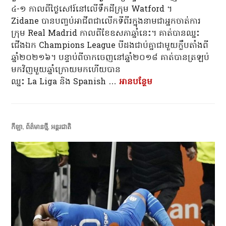
៤-១ កាលពីថ្ងៃសៅរ៍នៅលើទឹកដីក្រុម Watford ។
Zidane បាន​បញ្ចប់អាជីព​ជា​លើក​ទី​ពីរ​ក្នុង​នាម​ជា​អ្នក​ចាត់​ការ​
ក្រុម Real Madrid កាលពី​ខែ​ឧសភា​ឆ្នាំ​នេះ។ គាត់បានឈ្នះ
ជើងឯក Champions League បីដងជាប់គ្នាជាមួយក្លឹបតាំងពី
ឆ្នាំ២០២១៦។ បន្ទាប់ពីចាកចេញនៅឆ្នាំ២០១៨ គាត់បានត្រឡប់
មកវិញមួយឆ្នាំក្រោយមកហើយបាន
ឈ្នះ La Liga និង Spanish …
អាន​បន្ថែម
លោក Zinedine Zidan
កីឡា
,
ព័ត៌មានថ្មី
,
អន្តរជាតិ