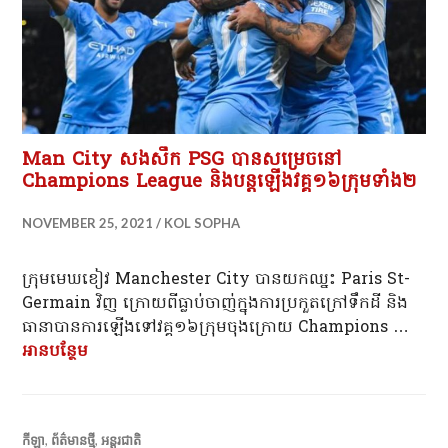
Man City សងសឹក PSG បានសម្រេចនៅ
Champions League និងបន្តឡើងវគ្គ១៦ក្រុមទាំង២
NOVEMBER 25, 2021
KOL SOPHA
ក្រុមមេឃខៀវ Manchester City បាន​​យក​ឈ្នះ Paris St-
Germain វិញ ក្រោយពីធ្លាប់ចាញ់ក្នុងការប្រកួតក្រៅទឹកដី និង​
ធានា​បាន​ការ​ឡើង​ទៅ​វគ្គ​១៦​ក្រុម​ចុងក្រោយ Champions …
អាន​បន្ថែម
Man City សងសឹក PSG បានសម្រេចនៅ Champions L
កីឡា
,
ព័ត៌មានថ្មី
,
អន្តរជាតិ