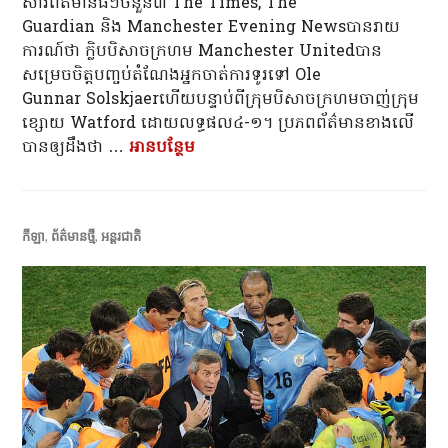
សារព័ត៌មានធំៗចំនួន៣ The Times, The
Guardian និង Manchester Evening News​បានរាយ
ការណ៍ថា ក្លិបបិសាចក្រហម Manchester Unitedបាន
សម្រេចចិត្តបញ្ចប់តំណែងអ្នកចាត់ការទូរទៅ Ole
Gunnar Solskjaerហើយបន្ទាប់ពីក្រុមបិសាចក្រហមចាញ់ក្រុម
ខ្សោយ Watford ដោយលទ្ធផល៤-១។ ​ប្រភពព័ត៌មានខាងលើ
បានឲ្យដឹងថា …
អាន​បន្ថែម
បិសាចក្រហមសម្រេចចិត្តបញ្ចប់តំណ
កីឡា
,
ព័ត៌មានថ្មី
,
អន្តរជាតិ