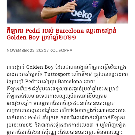
កីឡាករ Pedri របស់ Barcelona ឈ្នះពានរង្វាន់
Golden Boy ប្រចាំឆ្នាំ២០២១
NOVEMBER 23, 2021
KOL SOPHA
ពានរង្វាន់ Golden Boy ដែលជាពានរង្វាន់កីឡាករឆ្នើមវ័យក្មេង
ជាងគេរបស់ស្ថាប័ន Tuttosport លើកទី១៩ ត្រូវបានឈ្នះដោយ
ខ្សែបម្រើ Pedriរបស់ក្រុម Barcelona ដោយ
កីឡាករវ័យ១៨ឆ្នាំរូបនេះទទួលបានរង្វាន់ប្រចាំឆ្នាំនេះសម្រាប់
កីឡាករដែលមានទេពកោសល្យល្អបំផុតនៅអឺរ៉ុបក្រោម
អាយុ២១ឆ្នាំ។ មានអ្នកកាសែតចំនួន៤០នាក់បានបោះឆ្នោត
សម្រាប់ពានរង្វាន់នៅឆ្នាំនេះ ហើយ២៦នាក់ក្នុងចំណោមនោះបាន
ដាក់ឈ្មោះ Pedri នាំមុខគេ ខណៈដែល៩នាក់ទៀតដាក់កីឡាករ
រូបនេះលេខ២ និង៣នាក់ទៀតដាក់គាត់លេខ៣ ។ ម្យ៉ាង​វិញ​ទៀត
អ្នក​កាសែត​តែ២​នាក់​ប៉ុណ្ណោះ​ដែល​បាន​បោះ​ឆ្នោត​មិន​មាន​ឈ្មោះ