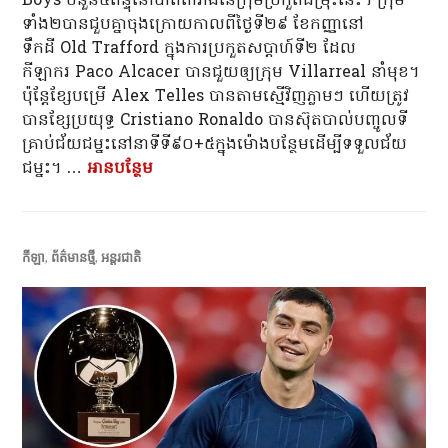
Boys ចំនួន៤ពិន្ទុនៅបាតតារាងនៃក្រុមប្រកួតជម្រុះនេះ។ ក្រុម​
ទាំង២​បាន​ជួប​គ្នា​ចុង​ក្រោយ​កាលពីថ្ងៃ​ទី២៩ ខែ​កញ្ញា​នៅ
ទឹកដី Old Trafford ក្នុង​ការ​ប្រកួត​សប្តាហ៍ទី២ ដែល
កីឡាករ Paco Alcacer បាន​ជួយ​ឲ្យក្រុម Villarreal នាំ​មុខ។
ប៉ុន្តែខ្សែបម្រើ Alex Telles បានតាមស្មើវិញភ្លាមៗ ហើយត្រូវ
បានខ្សែប្រយុទ្ធ Cristiano Ronaldo បានស៊ុតបាល់បញ្ចូលទី
គ្រាប់ជ័យជម្នះនៅនាទីទី៩០+៥ក្នុងម៉ោងបន្ថែមដើម្បីទទួលជ័យ
ជម្នះ។ …
អាន​បន្ថែម
Villarreal និង Manchester United៖ ត្រូវ
កីឡា
,
ព័ត៌មានថ្មី
,
អន្តរជាតិ