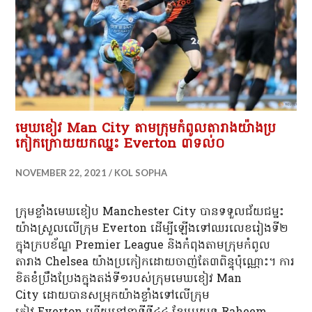
មេឃខៀវ Man City តាមក្រុមកំពូលតារាងយ៉ាងប្រ
កៀកក្រោយយកឈ្នះ Everton ៣ទល់០
NOVEMBER 22, 2021
KOL SOPHA
ក្រុមខ្លាំងមេឃខៀប Manchester City បាន​ទទួល​ជ័យជម្នះ​
យ៉ាង​ស្រួល​លើ​ក្រុម Everton ដើម្បី​ឡើង​ទៅ​ឈរ​លេខ​រៀង​ទី២​
ក្នុង​ក្រប​ខ័ណ្ឌ Premier League និង​កំពុងតាម​ក្រុម​កំពូល​
តារាង Chelsea យ៉ាងប្រកៀកដោយចាញ់តែ៣ពិន្ទុប៉ុណ្ណោះ។ ការ
ខិតខំប្រឹងប្រែងក្នុងតង់ទី១របស់ក្រុមមេឃខៀវ Man
City ដោយបានសម្រុកយ៉ាងខ្លាំងទៅលើក្រុម