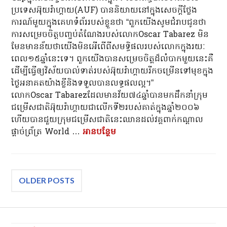
ប្រទេសអ៊ុយរ៉ាហ្គាយ​(AUF) បាននិយាយនៅក្នុងសេចក្តីថ្លែង
ការណ៍មួយក្នុងគេហទំព័ររបស់ខ្លួនថា “ពួកយើងសូមជំរាបជូនថា
ការសម្រេចចិត្តបញ្ចប់តំណែងរបស់លោកOscar Tabarez មិន
មែនមានន័យថាយើងមិនអើពើពីសមទ្ធិផលរបស់លោកក្នុងរយៈ
ពេល១៥ឆ្នាំនេះទេ។ ពួកយើងបានសម្រេចចិត្តដ៏លំបាកមួយនេះគឺ
ដើម្បីធ្វើឲ្យវិស័យបាល់ទាត់របស់អ៊ុយរ៉ាហ្គាយរីកចម្រើនទៅមុខក្នុង
ថ្ងៃអនាគតយ៉ាងខ្លីនិងទទួលបានលទ្ធផលល្អ។” ​
លោកOscar Tabarezដែលមានវ័យ៧៤ឆ្នាំបានមកដឹកនាំក្រុម
ជម្រើសជាតិអ៊ុយរ៉ាហ្គាយជាលើកទី២របស់គាត់ក្នុងឆ្នាំ២០០៦
ហើយបានជួយក្រុមជម្រើសជាតិនេះឈានដល់វគ្គពាក់កណ្តាល
ផ្តាច់ព្រ័ត្រ World …
អាន​បន្ថែម
លោក Oscar Tabarez ត្រូវបានបញ្
Posts
OLDER POSTS
navigation