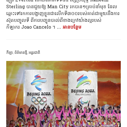
ភ្ញៀវ Everton ហើយនៅនាទីទី៤៤ ខ្សែប្រយុទ្ធ Raheem
Sterling បានជួយឱ្យ Man City រកបាន១គ្រាប់នាំមុខ ដែល
ឆ្ពោះទៅរកការបង្ហាញខ្លួនជាលើកទី៣០០របស់គាត់ជាមួយនឹងការ
ស៊ុតបញ្ចូលទី ពីការបញ្ជូនបាល់ពីខាងក្រៅយ៉ាងល្អរបស់
កីឡាករ Joao Cancelo ។ …
អាន​បន្ថែម
មេឃខៀវ Man City តាម
កីឡា
,
ព័ត៌មានថ្មី
,
អន្តរជាតិ