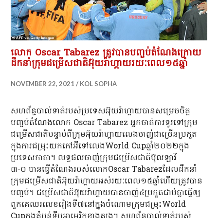
លោក Oscar Tabarez ត្រូវបានបញ្ចប់តំណែងក្រោយ
ដឹកនាំក្រុមជម្រើសជាតិអ៊ុយរ៉ាហ្គាយរយៈពេល១៥ឆ្នាំ
NOVEMBER 22, 2021
KOL SOPHA
សហព័ន្ធបាល់ទាត់របស់ប្រទេសអ៊ុយរ៉ាហ្គាយបានសម្រេចចិត្ត
បញ្ចប់តំណែងលោក Oscar Tabarez អ្នកចាត់ការទូរទៅក្រុម
ជម្រើសជាតិបន្ទាប់ពីក្រុមអ៊ុយរ៉ាហ្គាយលេងចាញ់ជាច្រើនប្រកួត
ក្នុងការជម្រុះយកកៅអីទៅលេងWorld Cupឆ្នាំ២០២២ក្នុង
ប្រទេសកាតា។ ​លទ្ធផលចាញ់ក្រុមជម្រើសជាតិប៊ុលឡាវី
៣-០ បានធ្វើតំណែងរបស់លោកOscar Tabarezដែលដឹកនាំ
ក្រុមជម្រើសជាតិអ៊ុយរ៉ាហ្គាយអស់រយៈពេល១៥ឆ្នាំហើយត្រូវបាន
បញ្ចប់។ ជម្រើសជាតិអ៊ុយរ៉ាហ្គាយបានចាញ់៤ប្រកួតជាប់គ្នាធ្វើឲ្យ
ពួកគេឈរលេខរៀងទី៧នៅក្នុងចំណោមក្រុមជម្រុះWorld
Cupក្នុងតំបន់ទ្វីបអាមេរិកខាងត្បូង។ ​សហព័ន្ធបាល់ទាត់របស់