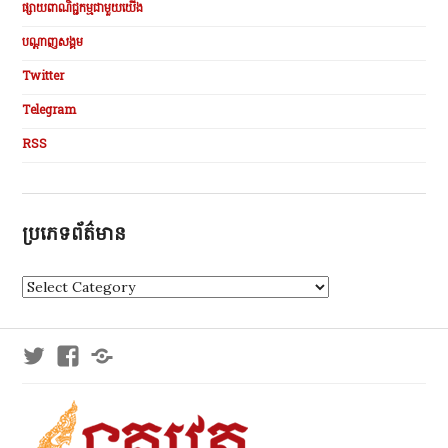
ផ្សាយពាណិជ្ជកម្មជាមួយយើង
បណ្ដាញសង្គម
Twitter
Telegram
RSS
ប្រភេទព័ត៌មាន
ប្
រ
ភេ
ទ
Twitter
Facebook
Telegram
ព័
ត៌
មា
ន