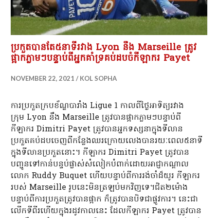
ប្រកួតបានតែ៥នាទីរវាង Lyon នឹង Marseille ត្រូវ
ផ្អាកភ្លាមៗបន្ទាប់ពីអ្នកគាំទ្រគប់ដបចំកីឡាករ Payet
NOVEMBER 22, 2021
KOL SOPHA
ការប្រកួតក្របខ័ណ្ឌបារាំង Ligue 1 កាលពីថ្ងៃអាទិត្យរវាង
ក្រុម Lyon នឹង Marseille ត្រូវបានផ្អាកភ្លាមៗបន្ទាប់ពី
កីឡាករ Dimitri Payet ត្រូវបានអ្នកទស្សនាក្នុងទីលាន
ប្រកួតគប់ដបចេញពីកន្លែងឈរក្រោយលេងបានរយៈពេល៥នាទី
ក្នុងទីលានប្រកួតនោះ។ កីឡាករ Dimitri Payet ត្រូវបាន
បញ្ជូនទៅកាន់បន្ទប់ផ្លាស់សំលៀកបំពាក់ដោយអាជ្ញាកណ្តាល
លោក Ruddy Buquet ហើយបន្ទាប់ពីការរង់ចាំដ៏យូរ កីឡាករ
របស់ Marseille រូបនេះមិនត្រឡប់មកវិញទេ។ជិត២ម៉ោង
បន្ទាប់ពីការប្រកួតត្រូវបានផ្អាក ក៏ត្រូវបានបិទជាផ្លូវការ។ នេះជា
លើកទីពីរហើយក្នុងរដូវកាលនេះ ដែលកីឡាករ Payet ត្រូវបាន