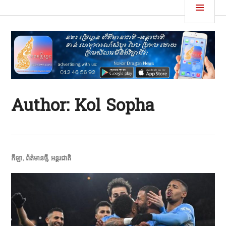
Skip
MEN
នគរដ្រេហ្គន
to
content
Author:
Kol Sopha
កីឡា
,
ព័ត៌មានថ្មី
,
អន្តរជាតិ