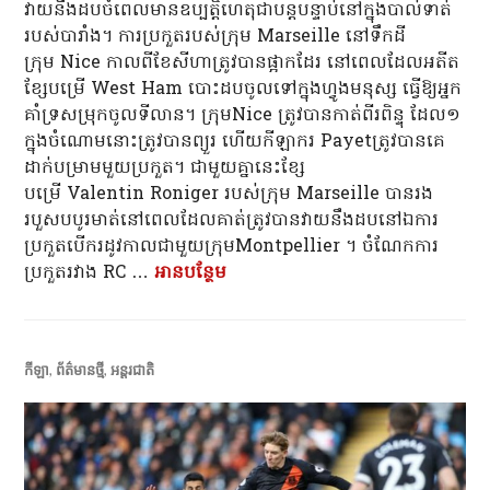
វាយនឹងដបចំពេលមានឧប្បត្តិហេតុជាបន្តបន្ទាប់នៅក្នុងបាល់ទាត់
របស់បារាំង។ ការប្រកួតរបស់ក្រុម Marseille នៅទឹកដី
ក្រុម Nice កាលពីខែសីហាត្រូវបានផ្អាកដែរ នៅពេលដែលអតីត
ខ្សែបម្រើ West Ham បោះដបចូលទៅក្នុងហ្វូងមនុស្ស ធ្វើឱ្យអ្នក
គាំទ្រសម្រុកចូលទីលាន។ ក្រុមNice ត្រូវ​បាន​កាត់​ពីរ​ពិន្ទុ ដែល១​
ក្នុង​ចំណោម​នោះ​ត្រូវ​បាន​ព្យួរ ហើយកីឡាករ Payetត្រូវ​បាន​គេ​
ដាក់​បម្រាម​មួយ​ប្រកួត។ ជាមួយគ្នានេះខ្សែ
បម្រើ Valentin Roniger របស់ក្រុម Marseille បានរង
របួសបបូរមាត់នៅពេលដែលគាត់ត្រូវបានវាយនឹងដបនៅឯការ
ប្រកួតបើករដូវកាលជាមួយក្រុមMontpellier ។ ចំណែកការ
ប្រកួតរវាង RC …
អាន​បន្ថែម
ប្រកួតបានតែ៥នាទីរវាង Lyon នឹង Mars
កីឡា
,
ព័ត៌មានថ្មី
,
អន្តរជាតិ