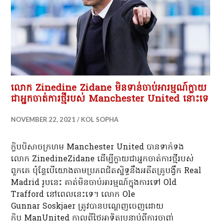
លោក Zinedine Zidane មិនទាន់ចាប់អារម្មណ៍ក្លាយ
ជាអ្នកចាត់ការថ្មីរបស់ Manchester United នោះទេ
NOVEMBER 22, 2021
KOL SOPHA
ក្លិបបិសាចក្រហម Manchester United បានទាក់ទង
លោក ZinedineZidane ដើម្បីក្លាយជាអ្នកចាត់ការថ្មីរបស់
ពួកគេ ប៉ុន្តែបើយោងតាមប្រភពជិតស្និទ្ធនឹងអតីតគ្រូបង្វឹក Real
Madrid រូបនេះ គាត់មិនចាប់អារម្មណ៍ក្នុងការទៅ Old
Trafford នៅពេលនេះទេ។ លោក Ole
Gunnar Soskjaer ត្រូវបានបណ្តេញចេញដោយ
ក្លិប ManUnited កាលពីថ្ងៃអាទិត្យបន្ទាប់ពីការចាញ់