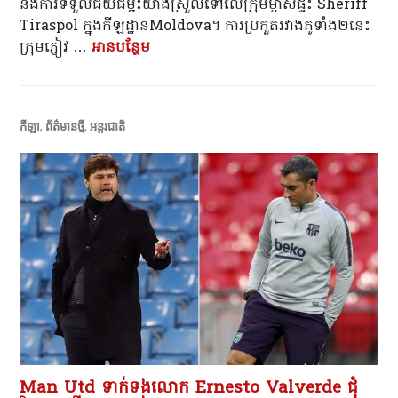
នឹង​ការ​ទទួល​ជ័យ​ជម្នះ​យ៉ាង​ស្រួល​ទៅលើក្រុមម្ចាស់ផ្ទះ Sheriff
Tiraspol ក្នុងកីឡដ្ឋានMoldova។ ការប្រកួតរវាងគូទាំង២នេះ
ក្រុមភ្ញៀវ …
អាន​បន្ថែម
Real Madrid ឡើងវគ្គ១៦ក្រុមលើកទី២៥ជា
កីឡា
,
ព័ត៌មានថ្មី
,
អន្តរជាតិ
Man Utd ទាក់ទងលោក Ernesto Valverde ជុំ