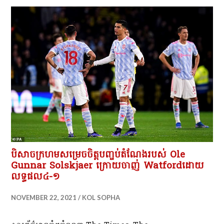
បិសាចក្រហមសម្រេចចិត្តបញ្ចប់តំណែងរបស់ Ole
Gunnar Solskjaer ក្រោយចាញ់ Watfordដោយ
លទ្ធផល៤-១
NOVEMBER 22, 2021
KOL SOPHA