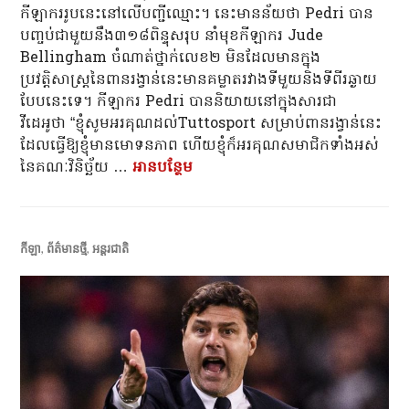
កីឡាកររូបនេះនៅ​លើ​បញ្ជីឈ្មោះ។ នេះមានន័យថា Pedri បាន
បញ្ចប់ជាមួយនឹង៣១៨ពិន្ទុសរុប នាំមុខកីឡាករ Jude
Bellingham ចំណាត់ថ្នាក់លេខ២ មិនដែលមានក្នុង
ប្រវត្តិសាស្ត្រនៃពានរង្វាន់នេះមានគម្លាតរវាងទីមួយនិងទីពីរឆ្ងាយ
បែបនេះទេ។ កីឡាករ Pedri បាននិយាយនៅក្នុងសារជា
វីដេអូថា “ខ្ញុំសូមអរគុណដល់Tuttosport សម្រាប់ពានរង្វាន់នេះ
ដែលធ្វើឱ្យខ្ញុំមានមោទនភាព ហើយខ្ញុំក៏អរគុណសមាជិកទាំងអស់
នៃគណៈវិនិច្ឆ័យ …
អាន​បន្ថែម
កីឡាករ Pedri របស់ Barcelona ឈ្ន
កីឡា
,
ព័ត៌មានថ្មី
,
អន្តរជាតិ